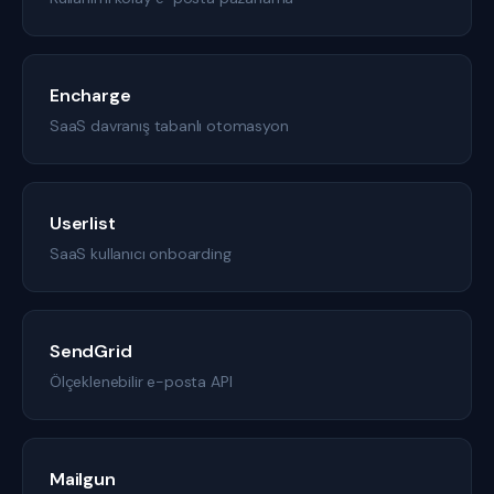
Encharge
SaaS davranış tabanlı otomasyon
Userlist
SaaS kullanıcı onboarding
SendGrid
Ölçeklenebilir e-posta API
Mailgun