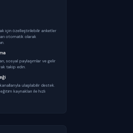
 için özelleştirilebilir anketler
arı otomatik olarak
ın.
ama
rı, sosyal paylaşımlar ve gelir
arak takip edin.
eği
nallarıyla ulaşılabilir destek.
itim kaynakları ile hızlı