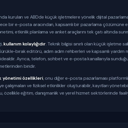
da kurulan ve ABDde küçük işletmelere yönelik dijital pazarlama
sadece bir e-posta aracından, kapsamlı bir pazarlama çözümüne e
timi, etkinlik planlama ve anket araçlarını tek çatı altında sun
i,
kullanım kolaylığıdır
. Teknik bilgisi sınırlı olan küçük işletme s
. Sürükle-bırak editörü, adım adım rehberleri ve kapsamlı yardım 
in idealdir. Ayrıca, telefon, sohbet ve e-posta kanallarıyla sunduğ
etlerinden biridir.
k yönetimi özellikleri
, onu diğer e-posta pazarlaması platforml
ye çalışmaları ve fiziksel etkinlikler oluşturabilir, kayıtları yönete
Bu, özellikle eğitim, danışmanlık ve yerel hizmet sektörlerinde faal