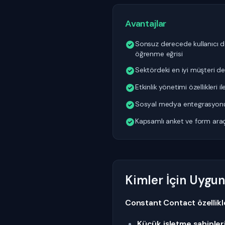
Avantajlar
Sonsuz derecede kullanıcı 
öğrenme eğrisi
Sektördeki en iyi müşteri de
Etkinlik yönetimi özellikleri
Sosyal medya entegrasyonu 
Kapsamlı anket ve form araçla
Kimler İçin Uygu
Constant Contact özellikle ş
Küçük işletme sahipler