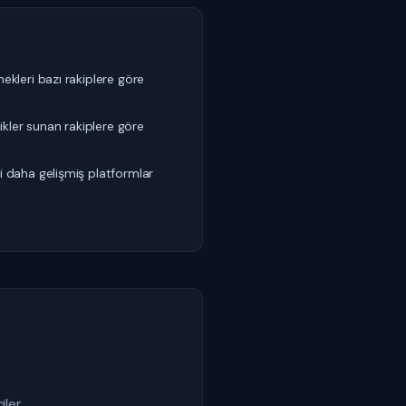
kleri bazı rakiplere göre
ikler sunan rakiplere göre
 daha gelişmiş platformlar
iler