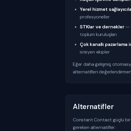
Yerel hizmet sağlayıcıla
profesyoneller
STKlar ve dernekler
— Ü
toplum kuruluşları
Çok kanallı pazarlama 
isteyen ekipler
Eğer daha gelişmiş otomasyon
alternatifleri değerlendirmen
Alternatifler
Constant Contact güçlü bir p
gereken alternatifler: