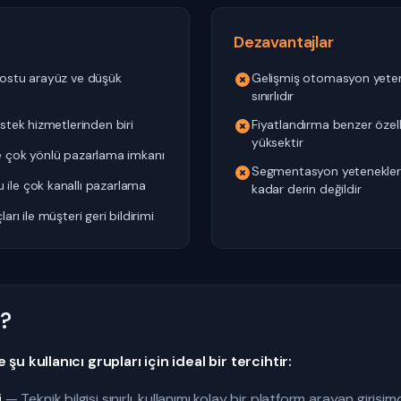
Dezavantajlar
dostu arayüz ve düşük
Gelişmiş otomasyon yetene
sınırlıdır
stek hizmetlerinden biri
Fiyatlandırma benzer özell
yüksektir
 ile çok yönlü pazarlama imkanı
Segmentasyon yetenekleri
ile çok kanallı pazarlama
kadar derin değildir
rı ile müşteri geri bildirimi
n?
u kullanıcı grupları için ideal bir tercihtir:
i
— Teknik bilgisi sınırlı, kullanımı kolay bir platform arayan girişimc