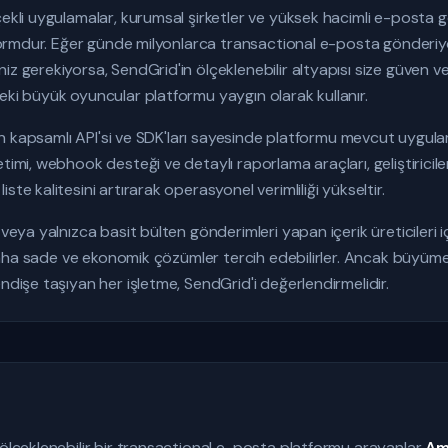
çekli uygulamalar, kurumsal şirketler ve yüksek hacimli e-posta
atformdur. Eğer günde milyonlarca transactional e-posta gönderi
z gerekiyorsa, SendGrid'in ölçeklenebilir altyapısı size güven vere
eki büyük oyuncular platformu yaygın olarak kullanır.
d'in kapsamlı API'si ve SDK'ları sayesinde platformu mevcut uygul
imi, webhook desteği ve detaylı raporlama araçları, geliştiricilerin
te kalitesini artırarak operasyonel verimliliği yükseltir.
 veya yalnızca basit bülten gönderimleri yapan içerik üreticileri 
ar daha sade ve ekonomik çözümler tercih edebilirler. Ancak büyüm
ndişe taşıyan her işletme, SendGrid'i değerlendirmelidir.
 ölçeklenebilir bir transactional e-posta platformu arayanlar
Am