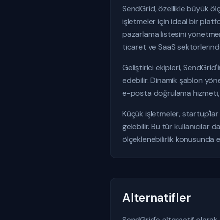
SendGrid, özellikle büyük öl
işletmeler için ideal bir pl
pazarlama listesini yönetmeni
ticaret ve SaaS sektörlerind
Geliştirici ekipleri, SendGri
edebilir. Dinamik şablon yönet
e-posta doğrulama hizmeti, lis
Küçük işletmeler, startup'lar
gelebilir. Bu tür kullanıcıl
ölçeklenebilirlik konusunda e
Alternatifler
SendGrid'e alternatif olarak