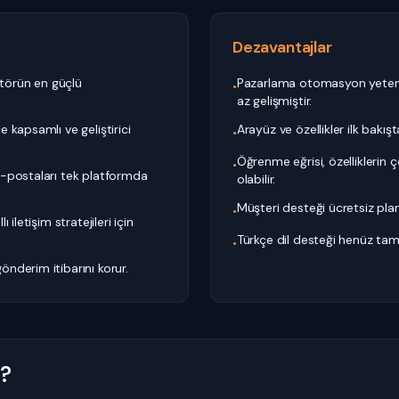
Dezavantajlar
ktörün en güçlü
Pazarlama otomasyon yetenek
•
az gelişmiştir.
 kapsamlı ve geliştirici
Arayüz ve özellikler ilk bakışt
•
Öğrenme eğrisi, özelliklerin 
•
-postaları tek platformda
olabilir.
Müşteri desteği ücretsiz pland
•
iletişim stratejileri için
Türkçe dil desteği henüz ta
•
nderim itibarını korur.
n?