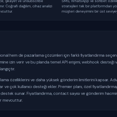
ce, şikayet ve unsubscribe
SMS, WhatsApp ve sohbet özellikler
nır. Coğrafi dağılım, cihaz analizi
stratejileri tek bir platformdan yö
vcuttur.
müşteri deneyimini bir üst seviyey
nal hem de pazarlama çözümleri için farklı fiyatlandırma seçenek
ne izin verir ve bu planda temel API erişimi, webhook desteği
langıçtır.
lama özelliklerini ve daha yüksek gönderim limitlerini kapsar. Ad
ve çok kullanıcı desteği ekler. Premier planı, özel fiyatlandırma
ik destek sunar. Fiyatlandırma, contact sayısı ve gönderim hacmine g
r mevcuttur.