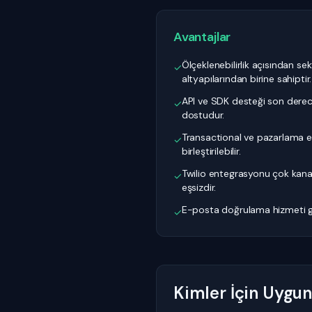
Avantajlar
Ölçeklenebilirlik açısından se
✓
altyapılarından birine sahiptir.
API ve SDK desteği son derece
✓
dostudur.
Transactional ve pazarlama e
✓
birleştirilebilir.
Twilio entegrasyonu çok kanallı 
✓
eşsizdir.
E-posta doğrulama hizmeti gö
✓
Kimler İçin Uygu