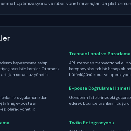
eslimat optimizasyonu ve itibar yönetimi araçları da platformun 
ler
Transactional ve Pazarlama B
derim kapasitesine sahip
API üzerinden transactional e-po
tiyaçlarını bile karşılar. Otomatik
kampanyaları tek bir hesap altından
rtışları sorunsuz yönetilir.
bütünlüğünü korur ve operasyonel 
E-posta Doğrulama Hizmeti
lonlar ile uygulamanızdan
Gönderim listelerinizdeki geçersi
ştirilmiş e-postalar
ederek bounce oranlarını düşürür 
ezi olarak yönetilir.
rlama
Twilio Entegrasyonu