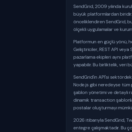
SendGrid, 2009 yılında kurula
büyük platformlardan biridir.
önceliklendiren SendGrid, b
ölçekli uygulamalar ve kurums
Platformun en güçlü yönü, he
Geliştiriciler, REST API veya
pazarlama ekipleri aynı pla
yapabilir. Bu birliktelik, ve
SendGrid'in API'si sektördek
Node.js gibi neredeyse tüm 
şablon yönetimi ve detaylı rap
dinamik transaction şablonla
postalar oluşturmayı mümkün
2026 itibarıyla SendGrid, Tw
entegre çalışmaktadır. Bu çok