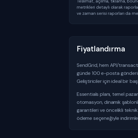
Teslimat, açılma, tıklama, boun
metrikleri detaylı olarak raporla
ve zaman serisi raporları da me
Fiyatlandırma
SendGrid, hem API/transactio
günde 100 e-posta gönderimi
Geliştiriciler için ideal bir baş
Essentials planı, temel pazar
otomasyon, dinamik şablonlar 
garantileri ve öncelikli tekn
ödeme seçeneğiyle indirimle