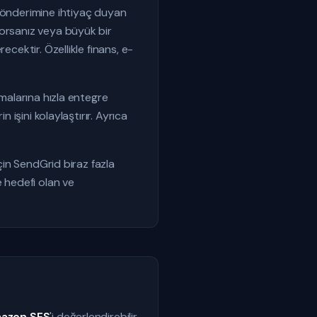
 gönderimine ihtiyaç duyan
yorsanız veya büyük bir
cektir. Özellikle finans, e-
amalarına hızla entegre
 işini kolaylaştırır. Ayrıca
için SendGrid biraz fazla
e hedefi olan ve
azon SES
'i değerlendirebilir.