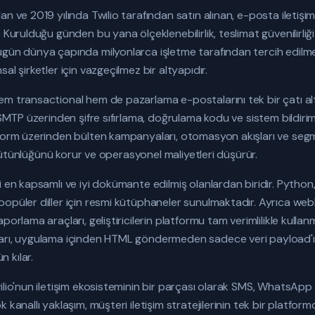
n ve 2019 yılında Twilio tarafından satın alınan, e-posta iletişim
 Kurulduğu günden bu yana ölçeklenebilirlik, teslimat güvenilirliği 
ugün dünya çapında milyonlarca işletme tarafından tercih edilmek
al şirketler için vazgeçilmez bir altyapıdır.
m transactional hem de pazarlama e-postalarını tek bir çatı alt
 SMTP üzerinden şifre sıfırlama, doğrulama kodu ve sistem bildirim
tform üzerinden bülten kampanyaları, otomasyon akışları ve se
ri bütünlüğünü korur ve operasyonel maliyetleri düşürür.
i en kapsamlı ve iyi dokümante edilmiş olanlardan biridir. Python
popüler diller için resmi kütüphaneler sunulmaktadır. Ayrıca we
orlama araçları, geliştiricilerin platformu tam verimlilikle kullanm
rı, uygulama içinden HTML göndermeden sadece veri payload'ı ile 
 kılar.
ilio'nun iletişim ekosisteminin bir parçası olarak SMS, WhatsApp 
 kanallı yaklaşım, müşteri iletişim stratejilerinin tek bir platform