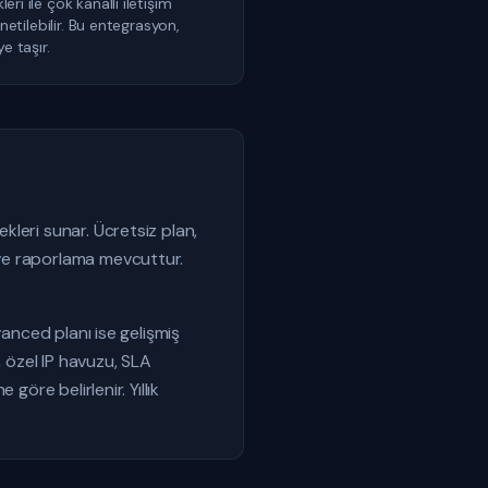
i ile çok kanallı iletişim
netilebilir. Bu entegrasyon,
e taşır.
leri sunar. Ücretsiz plan,
 ve raporlama mevcuttur.
vanced planı ise gelişmiş
, özel IP havuzu, SLA
öre belirlenir. Yıllık