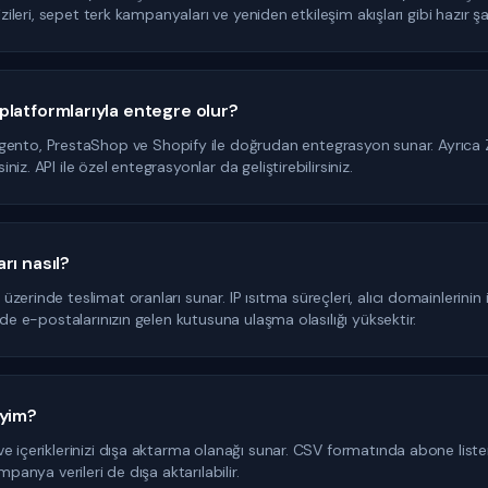
dizileri, sepet terk kampanyaları ve yeniden etkileşim akışları gibi hazır 
latformlarıyla entegre olur?
, PrestaShop ve Shopify ile doğrudan entegrasyon sunar. Ayrıca Zap
z. API ile özel entegrasyonlar da geliştirebilirsiniz.
rı nasıl?
zerinde teslimat oranları sunar. IP ısıtma süreçleri, alıcı domainlerini
nde e-postalarınızın gelen kutusuna ulaşma olasılığı yüksektir.
iyim?
 içeriklerinizi dışa aktarma olanağı sunar. CSV formatında abone listeniz
mpanya verileri de dışa aktarılabilir.