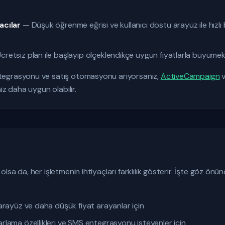
acılar
— Düşük öğrenme eğrisi ve kullanıcı dostu arayüz ile hızl
retsiz plan ile başlayıp ölçeklendikçe uygun fiyatlarla büyümek 
egrasyonu ve satış otomasyonu arıyorsanız,
ActiveCampaign
v
iz daha uygun olabilir.
lsa da, her işletmenin ihtiyaçları farklılık gösterir. İşte göz ö
rayüz ve daha düşük fiyat arayanlar için
lama özellikleri ve SMS entegrasyonu isteyenler için