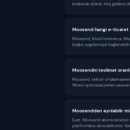
bırakarak eklenir. Hoş geldiniz 
Moosend hangi e-ticaret p
Moosend, WooCommerce, Magento
başka uygulamaya bağlanabilirsini
Moosendin teslimat oranla
Moosend, sektör ortalamasının ü
filtresi optimizasyonları sayesi
Moosendden ayrılabilir m
Evet, Moosend abone listenizi ve
platformlara aktarabilirsiniz. Ka