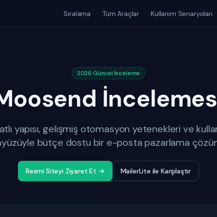
Sıralama
Tüm Araçlar
Kullanım Senaryoları
2026 Güncel İnceleme
Moosend İncelemes
atlı yapısı, gelişmiş otomasyon yetenekleri ve kulla
ayüzüyle bütçe dostu bir e-posta pazarlama çözü
Resmi Siteyi Ziyaret Et →
MailerLite ile Karşılaştır