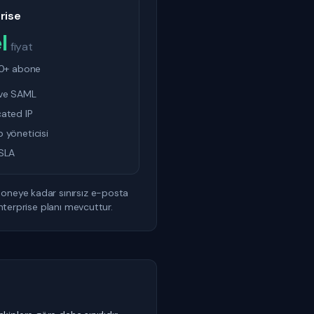
rise
l
fiyat
0+ abone
ve SAML
ated IP
 yöneticisi
 SLA
boneye kadar sınırsız e-posta
Enterprise planı mevcuttur.