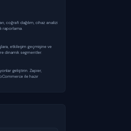
ı, coğrafi dağılım, cihaz analizi
ylı raporlama.
şlara, etkileşim geçmişine ve
göre dinamik segmentler.
onlar geliştirin. Zapier,
oCommerce ile hazır