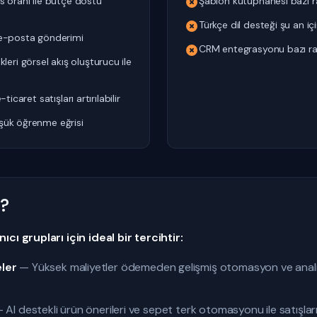
oranı ile bütçe dostu
Şablon kütüphanesi bazı ra
Türkçe dil desteği şu an iç
z e-posta gönderimi
CRM entegrasyonu bazı raki
eri görsel akış oluşturucu ile
-ticaret satışları artırılabilir
üşük öğrenme eğrisi
n?
cı grupları için ideal bir tercihtir:
eler
— Yüksek maliyetler ödemeden gelişmiş otomasyon ve analit
 AI destekli ürün önerileri ve sepet terk otomasyonu ile satışlar