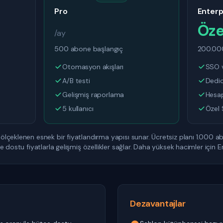
Pro
Enterp
Öze
/ay
500 abone başlangıç
200.00
Otomasyon akışları
SSO 
A/B testi
Dedic
Gelişmiş raporlama
Hesap
5 kullanıcı
Özel
lçeklenen esnek bir fiyatlandırma yapısı sunar. Ücretsiz planı 1.000 a
 dostu fiyatlarla gelişmiş özellikler sağlar. Daha yüksek hacimler için 
Dezavantajlar