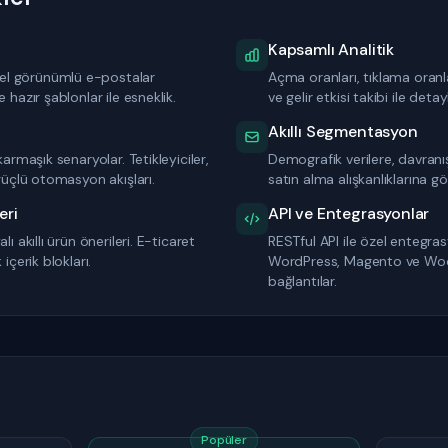
Kapsamlı Analitik
l görünümlü e-postalar
Açma oranları, tıklama oranlar
 hazır şablonlar ile esneklik.
ve gelir etkisi takibi ile deta
Akıllı Segmentasyon
karmaşık senaryolar. Tetikleyiciler,
Demografik verilere, davranı
 güçlü otomasyon akışları.
satın alma alışkanlıklarına 
eri
API ve Entegrasyonlar
ı akıllı ürün önerileri. E-ticaret
RESTful API ile özel entegrasy
içerik blokları.
WordPress, Magento ve Wo
bağlantılar.
Popüler