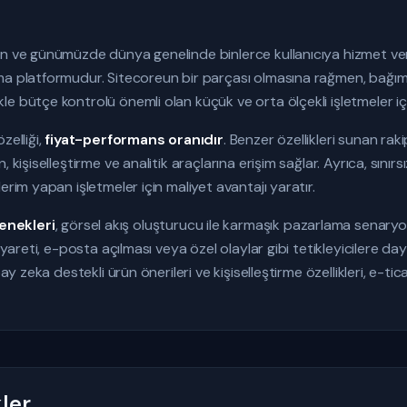
n ve günümüzde dünya genelinde binlerce kullanıcıya hizmet veren
ma platformudur. Sitecoreun bir parçası olmasına rağmen, bağıms
e bütçe kontrolü önemli olan küçük ve orta ölçekli işletmeler içi
zelliği,
fiyat-performans oranıdır
. Benzer özellikleri sunan ra
, kişiselleştirme ve analitik araçlarına erişim sağlar. Ayrıca, sın
erim yapan işletmeler için maliyet avantajı yaratır.
enekleri
, görsel akış oluşturucu ile karmaşık pazarlama senaryo
ziyareti, e-posta açılması veya özel olaylar gibi tetikleyicilere da
pay zeka destekli ürün önerileri ve kişiselleştirme özellikleri, e-tic
ler