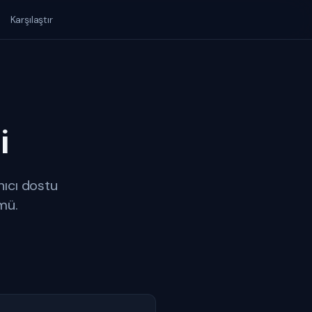
Karşılaştır
i
nıcı dostu
mü.