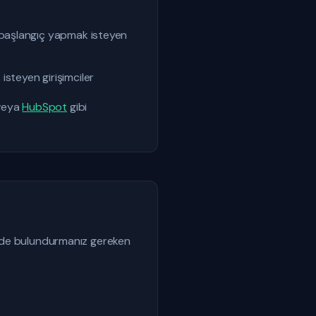
ı başlangıç yapmak isteyen
isteyen girişimciler
eya
HubSpot
gibi
nünde bulundurmanız gereken