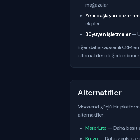
mağazalar
Yeni başlayan pazarlam
ekipler
Büyüyen işletmeler
— Üc
Eğer daha kapsamlı CRM ent
alternatifleri değerlendirmen
Alternatifler
Moosend güçlü bir platform o
alternatifler:
MailerLite
— Daha basit a
Brevo
— Daha geniş pazar