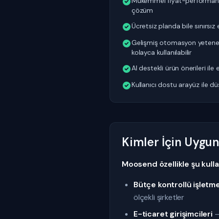
Mükemmel fiyat-performans 
çözüm
Ücretsiz planda bile sınırsı
Gelişmiş otomasyon yetenekl
kolayca kullanılabilir
AI destekli ürün önerileri ile e
Kullanıcı dostu arayüz ile d
Kimler İçin Uygu
Moosend özellikle şu kullanı
Bütçe kontrollü işletm
ölçekli şirketler
E-ticaret girişimcileri
—