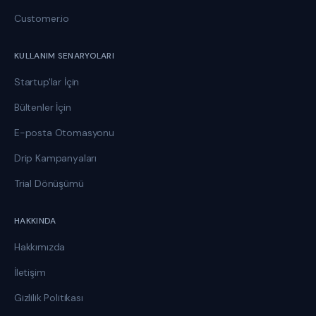
Customer.io
KULLANIM SENARYOLARI
Startup'lar İçin
Bültenler İçin
E-posta Otomasyonu
Drip Kampanyaları
Trial Dönüşümü
HAKKINDA
Hakkımızda
İletişim
Gizlilik Politikası