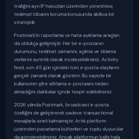
trafiğini ayrı IP havuzları üzerinden yönetmesi,
teslimat itibarını koruma konusunda akıllıca bir
stratejidir.
Postmark'in raporlama ve hata ayıklama araçları
da oldukça gelişmiştir. Her bir e-postanın
durumunu, teslimat zamanını, açılma ve tıklama
verilerini ayrıntılı olarak inceleyebilirsiniz. Activity
feed, son 45 gün içindeki tüm e-posta olaylarını
gerçek zamanlı olarak gösterir. Bu sayede bir
kullanıcının şifre sıfırlama e-postasını neden
almadığını dakikalar içinde tespit edebilirsiniz.
2026 yılında Postmark, broadcast e-posta
özelliğini de geliştirerek sadece transactional
mesajlarla sınırlı kalmamıştır. Artık platform
üzerinden pazarlama bültenleri ve toplu duyurular
da gönderebilirsiniz. Ancak platformun kalbi hala