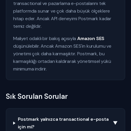
transactional ve pazarlama e-postalarını tek
platformda sunar ve çok daha büyük ölçeklere
hitap eder. Ancak API deneyimi Postmark kadar
temiz değildir.
Maliyet odaklı bir bakış açısıyla
Amazon SES
düşünülebilir. Ancak Amazon SES'in kurulumu ve
yönetimi çok daha karmaşıktır. Postmark, bu
karmaşıklığı ortadan kaldırarak yönetimsel yükü
minimuma indirir.
Sık Sorulan Sorular
Postmark yalnızca transactional e-posta
▼
için mi?