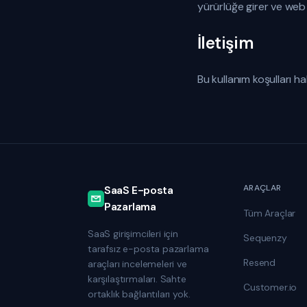
yürürlüğe girer ve web s
İletişim
Bu kullanım koşulları h
ARAÇLAR
SaaS E-posta
Pazarlama
Tüm Araçlar
SaaS girişimcileri için
Sequenzy
tarafsız e-posta pazarlama
Resend
araçları incelemeleri ve
karşılaştırmaları. Sahte
Customer.io
ortaklık bağlantıları yok.