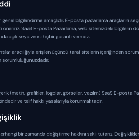
ddi
er genel bilgilendirme amaçlıdır. E-posta pazarlama araçlarını 
 öneririz. SaaS E-posta Pazarlama, web sitemizdeki bilgilerin doğ
nda açık veya zımni hiçbir garanti vermez.
lar aracılığıyla erişilen üçüncü taraf sitelerin içeriğinden sorumlu
n sorumluluğunuzdadır.
rik (metin, grafikler, logolar, görseller, yazılım) SaaS E-posta P
tindedir ve telif hakkı yasalarıyla korunmaktadır.
işiklik
 herhangi bir zamanda değiştirme hakkını saklı tutarız. Değişiklikl