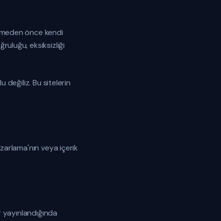
seçmeden önce kendi
ruluğu, eksiksizliği
 değiliz. Bu sitelerin
azarlama'nın veya içerik
er yayınlandığında