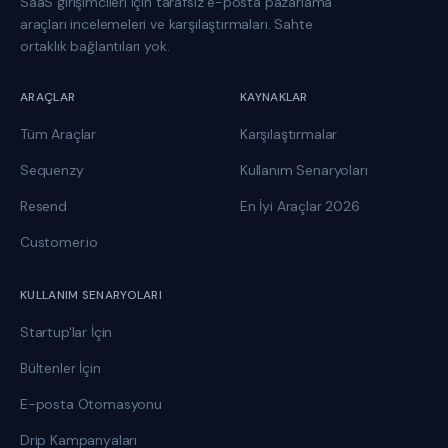
SaaS girişimcileri için tarafsız e-posta pazarlama
araçları incelemeleri ve karşılaştırmaları. Sahte
ortaklık bağlantıları yok.
ARAÇLAR
KAYNAKLAR
Tüm Araçlar
Karşılaştırmalar
Sequenzy
Kullanım Senaryoları
Resend
En İyi Araçlar 2026
Customer.io
KULLANIM SENARYOLARI
Startup'lar İçin
Bültenler İçin
E-posta Otomasyonu
Drip Kampanyaları