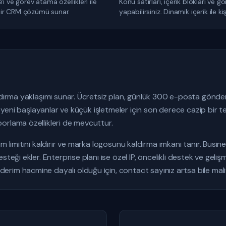
ı ve görev atama özellikleri ile
Konu satırları, içerik blokları ve
i bir CRM çözümü sunar.
yapabilirsiniz. Dinamik içerik ile k
ndırma yaklaşımı sunar. Ücretsiz plan, günlük 300 e-posta gönder
u, yeni başlayanlar ve küçük işletmeler için son derece cazip bir te
orlama özellikleri de mevcuttur.
m limitini kaldırır ve marka logosunu kaldırma imkanı tanır. Busines
teği ekler. Enterprise planı ise özel IP, öncelikli destek ve gelişmi
im hacmine dayalı olduğu için, contact sayınız artsa bile maliyet