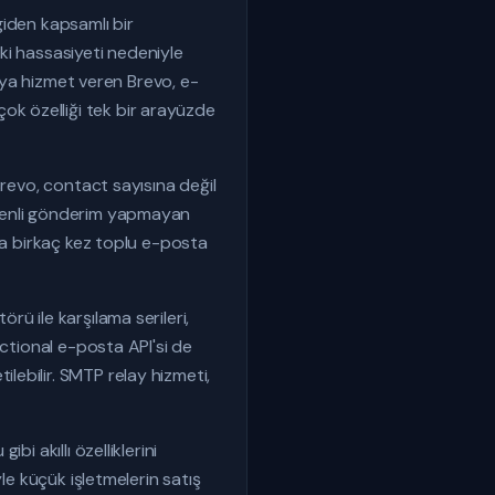
giden kapsamlı bir
ki hassasiyeti nedeniyle
cıya hizmet veren Brevo, e-
k özelliği tek bir arayüzde
Brevo, contact sayısına değil
üzenli gönderim yapmayan
zca birkaç kez toplu e-posta
ü ile karşılama serileri,
actional e-posta API'si de
ebilir. SMTP relay hizmeti,
i akıllı özelliklerini
le küçük işletmelerin satış