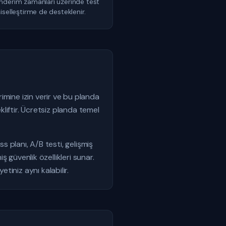
 gönderim zamanları üzerinde test
işiselleştirme de desteklenir.
imine izin verir ve bu planda
kliftir. Ücretsiz planda temel
s planı, A/B testi, gelişmiş
ş güvenlik özellikleri sunar.
iniz aynı kalabilir.