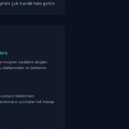
ini çok kanallı hale getirir.
törü
ve müşteri sadaketi akışları
llu dallanmalar ve bekleme
sistem bildirimleri
sactional e-postalar tek hesap