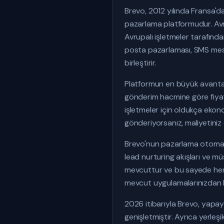
Brevo, 2012 yılında Fransa'd
pazarlama platformudur. Avru
Avrupalı işletmeler tarafında
posta pazarlaması, SMS mesa
birleştirir.
Platformun en büyük avantajl
gönderim hacmine göre fiyat
işletmeler için oldukça ekon
gönderiyorsanız, maliyetiniz
Brevo'nun pazarlama otomasyo
lead nurturing akışları ve m
mevcuttur ve bu sayede hem p
mevcut uygulamalarınızdan h
2026 itibarıyla Brevo, yapay 
genişletmiştir. Ayrıca yerleş