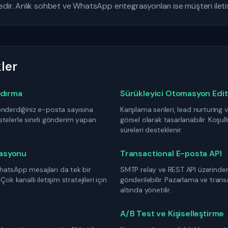
ir. Anlık sohbet ve WhatsApp entegrasyonları ise müşteri iletişim
ler
ndırma
Sürükleyici Otomasyon Edi
önderdiğiniz e-posta sayısına
Karşılama serileri, lead nurturing 
listelerle sınırlı gönderim yapan
görsel olarak tasarlanabilir. Koşu
süreleri desteklenir.
asyonu
Transactional E-posta API
atsApp mesajları da tek bir
SMTP relay ve REST API üzerinden 
k kanallı iletişim stratejileri için
gönderilebilir. Pazarlama ve tran
altında yönetilir.
A/B Test ve Kişiselleştirme