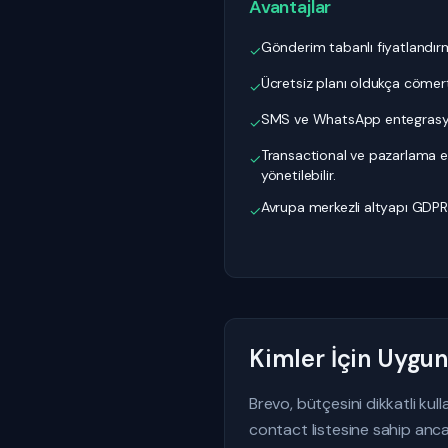
Avantajlar
Gönderim tabanlı fiyatlandır
✓
Ücretsiz planı oldukça cömert v
✓
SMS ve WhatsApp entegrasyo
✓
Transactional ve pazarlama e-
✓
yönetilebilir.
Avrupa merkezli altyapı GDPR
✓
Kimler İçin Uygu
Brevo, bütçesini dikkatli kul
contact listesine sahip anca