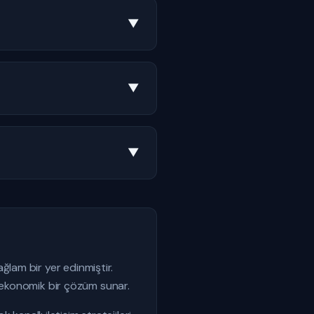
▼
▼
▼
lam bir yer edinmiştir.
n ekonomik bir çözüm sunar.