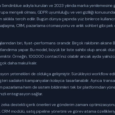
a Sendinblue adıyla kurulan ve 2023 yılında marka yenilemesine 
pa menşeili olması, GDPR uyumluluğu ve veri gizliliği konusunda
n sıklıkla tercih edilir. Bugün dünya çapında yüz binlerce kullanı
jlaşma, CRM, pazarlama otomasyonu ve anlık sohbet gibi pek ço
arından biri, fiyat-performans oranıdır. Birçok rakibinin aksine 
landırma yapar. Bu model, büyük bir liste sahibi olup ancak d
omiktir. Örneğin, 100.000 contact'ınız olabilir ancak ayda yalnı
 çok daha makul kalır.
n yetenekleri de oldukça gelişmiştir. Sürükleyici workflow editör
üşteri sadaketi kampanyaları kolayca tasarlanabilir. Ayrıca trans
azarlama hem de sistem bildirimleri tek bir platformdan yönetil
ızlı entegrasyon sağlar.
zeka destekli içerik önerileri ve gönderim zamanı optimizasyonu gib
ik CRM modülü, satış pipeline yönetimi ve görev atama özellikleriy