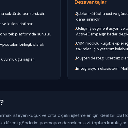
Dezavantajlar
ma sektörde benzersizdir.
Şablon kütüphanesi ve görsel
•
daha sınırlıdır.
e kullanılabilirdir.
Gelişmiş segmentasyon ve o
•
nu tek platformda sunulur.
ActiveCampaign kadar değild
CRM modülü küçük ekipler iç
postaları birleşik olarak
•
takımları için yetersiz kalabilir
Müşteri desteği ücretsiz pland
 uyumluluğu sağlar.
•
Entegrasyon ekosistemi Mailc
•
n?
lanmak isteyen küçük ve orta ölçekli işletmeler için ideal bir platf
k düzenli gönderim yapmayan dernekler, sivil toplum kuruluşları 