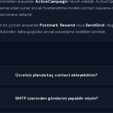
tenekleri arayanlar
ActiveCampaign
'i tercih edebilir. Active
naryoları sunar ancak fiyatlandırma modeli contact sayısına d
istemine sahiptir.
lı bir çözüm arayanlar
Postmark
,
Resend
veya
SendGrid
'i dü
lünden daha güçlüdür ancak pazarlama özellikleri sınırlıdır.
Ücretsiz planda kaç contact ekleyebilirim?
SMTP üzerinden gönderim yapabilir miyim?