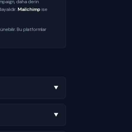
Campaign, daha derin
ayalıdır.
Mailchimp
ise
şünebilir. Bu platformlar
▼
▼