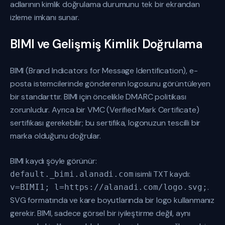
adlarının kimlik doğrulama durumunu tek bir ekrandan
izleme imkanı sunar.
BIMI ve Gelişmiş Kimlik Doğrulama
BIMI (Brand Indicators for Message Identification), e-
posta istemcilerinde gönderenin logosunu görüntüleyen
bir standarttır. BIMI için öncelikle DMARC politikası
zorunludur. Ayrıca bir VMC (Verified Mark Certificate)
sertifikası gerekebilir; bu sertifika, logonuzun tescilli bir
marka olduğunu doğrular.
BIMI kaydı şöyle görünür:
isimli TXT kaydı:
default._bimi.alanadi.com
.
v=BIMI1; l=https://alanadi.com/logo.svg;
SVG formatında ve kare boyutlarında bir logo kullanmanız
gerekir. BIMI, sadece görsel bir iyileştirme değil, aynı