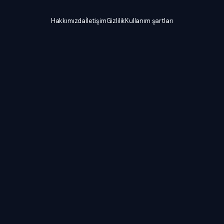
Hakkımızda
İletişim
Gizlilik
Kullanım şartları