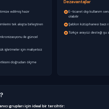
Dezavantajlar
timize edilmiş hazır
E-ticaret dışı kullanım sena
olabilir
lerini tek akışta birleştiren
Şablon kütüphanesi bazı ra
Türkçe arayüz desteği şu a
nkronizasyonu ile güncel
ük işletmeler için maliyetsiz
 etkisini doğrudan ölçme
n?
ıcı grupları için ideal bir tercihtir: