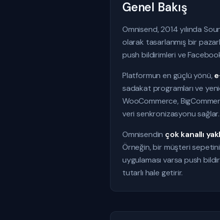
Genel Bakış
Omnisend, 2014 yılında Soun
olarak tasarlanmış bir paz
push bildirimleri ve Faceboo
Platformun en güçlü yönü,
e
sadakat programları ve yenide
WooCommerce, BigCommerce v
veri senkronizasyonu sağlar.
Omnisendin
çok kanallı yak
Örneğin, bir müşteri sepetini
uygulaması varsa push bildiri
tutarlı hale getirir.