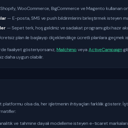
Shopify, WooCommerce, BigCommerce ve Magento kullanan on
lar
— E-posta, SMS ve push bildirimlerini birleştirmek isteyen m
ler
— Sepet terk, hoş geldiniz ve sadakat programı gibi hazır akı
retsiz plan ile başlayıp ölçeklendikçe ücretli planlara geçmek is
rde faaliyet gösteriyorsanız,
Mailchimp
veya
ActiveCampaign
gi
iz daha uygun olabilir.
platformu olsa da, her işletmenin ihtiyaçları farklılık gösterir. 
atifler:
nalitik ve tahmine dayalı modelleme isteyen e-ticaret markaları 