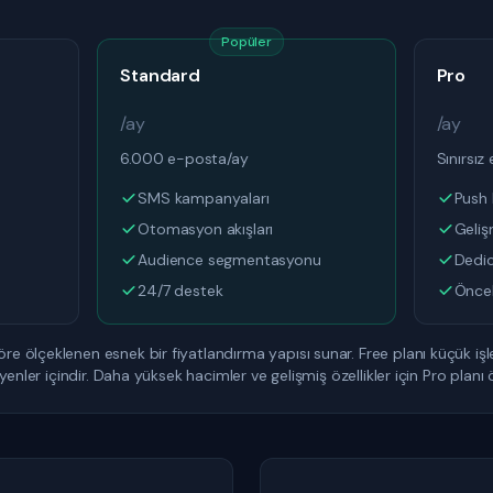
Popüler
Standard
Pro
/ay
/ay
6.000 e-posta/ay
Sınırsız
SMS kampanyaları
Push b
Otomasyon akışları
Geliş
Audience segmentasyonu
Dedic
24/7 destek
Öncel
ölçeklenen esnek bir fiyatlandırma yapısı sunar. Free planı küçük işle
enler içindir. Daha yüksek hacimler ve gelişmiş özellikler için Pro planı ön