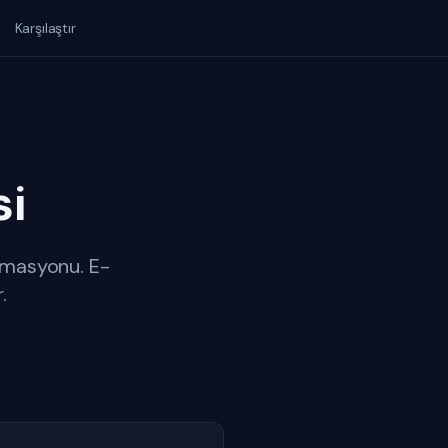
Karşılaştır
i
tomasyonu. E-
.