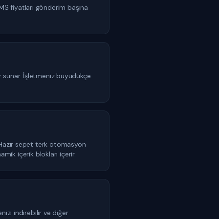
MS fiyatları gönderim başına
er sunar. İşletmeniz büyüdükçe
. Hazır sepet terk otomasyon
mik içerik blokları içerir.
zi indirebilir ve diğer