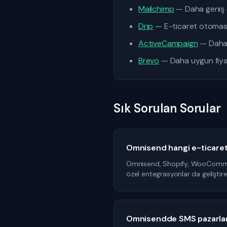
Mailchimp
— Daha geniş e
Drip
— E-ticaret otomasy
ActiveCampaign
— Daha 
Brevo
— Daha uygun fiyat
Sık Sorulan Sorular
Omnisend hangi e-ticaret 
Omnisend, Shopify, WooCommerc
özel entegrasyonlar da geliştir
Omnisendde SMS pazarlama