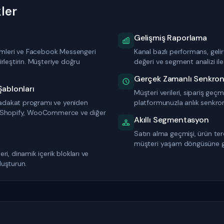
ler
Gelişmiş Raporlama
imleri ve Facebook Messengeri
Kanal bazlı performans, geli
leştirin. Müşteriye doğru
değeri ve segment analizi ile 
Gerçek Zamanlı Senkron
ablonları
Müşteri verileri, sipariş geçmi
 sadakat programı ve yeniden
platformunuzla anlık senkroni
ar. Shopify, WooCommerce ve diğer
Akıllı Segmentasyon
Satın alma geçmişi, ürün terc
müşteri yaşam döngüsüne g
i, dinamik içerik blokları ve
oluşturun.