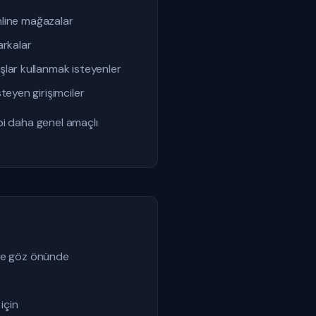
line mağazalar
arkalar
şlar kullanmak isteyenler
teyen girişimciler
bi daha genel amaçlı
İşte göz önünde
için