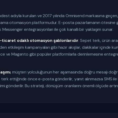
dest adıyla kurulan ve 2017 yılında Omnisend markasına geçen, e
arlama otomasyon platformudur. E-posta pazarlamanın ötesine
k Messenger entegrasyonları ile çok kanallı bir yaklaşım sunar.
-ticaret odaklı otomasyon şablonlarıdır
. Sepet terk, ürün aram
n etkileşim kampanyaları gibi hazır akışlar, dakikalar içinde kurul
e Magento gibi popüler platformlarla derinlemesine entegre ç
laşımı
, müşteri yolculuğunun her aşamasında doğru mesajı doğru
 terk ettiğinde önce e-posta gönderilir, yanıt alınmazsa SMS ile 
mi gönderilir. Bu strateji, dönüşüm oranlarını önemli ölçüde artır