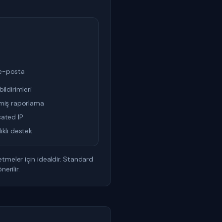
 e-posta
ildirimleri
miş raporlama
ated IP
ikli destek
tmeler için idealdir. Standard
erilir.