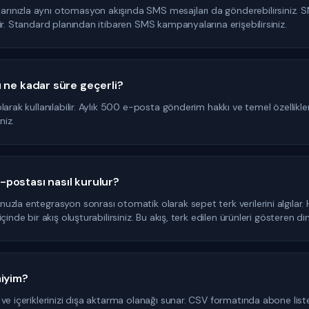
nızla aynı otomasyon akışında SMS mesajları da gönderebilirsiniz. S
ir. Standard planından itibaren SMS kampanyalarına erişebilirsiniz.
 ne kadar süre geçerli?
larak kullanılabilir. Aylık 500 e-posta gönderim hakkı ve temel özellikl
niz.
postası nasıl kurulur?
uzla entegrasyon sonrası otomatik olarak sepet terk verilerini algılar
inde bir akış oluşturabilirsiniz. Bu akış, terk edilen ürünleri gösteren dina
miyim?
e içeriklerinizi dışa aktarma olanağı sunar. CSV formatında abone listeni