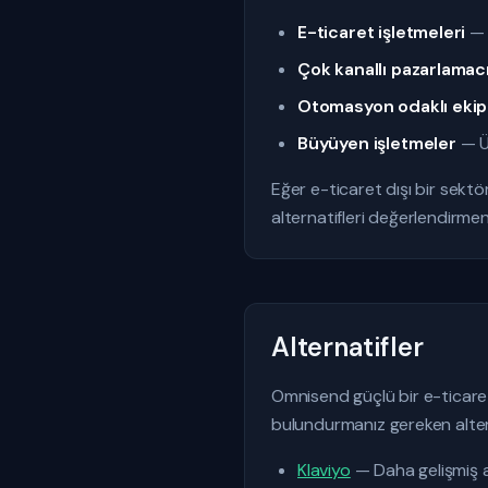
E-ticaret işletmeleri
— 
Çok kanallı pazarlamacı
Otomasyon odaklı ekip
Büyüyen işletmeler
— Üc
Eğer e-ticaret dışı bir sektö
alternatifleri değerlendirmen
Alternatifler
Omnisend güçlü bir e-ticaret 
bulundurmanız gereken altern
Klaviyo
— Daha gelişmiş a