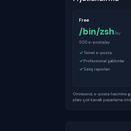
Free
/bin/zsh
/ay
500 e-posta/ay
Temel e-posta
Professional şablonlar
Satış raporları
Omnisend, e-posta hacmine göre 
planı çok kanallı pazarlama istey