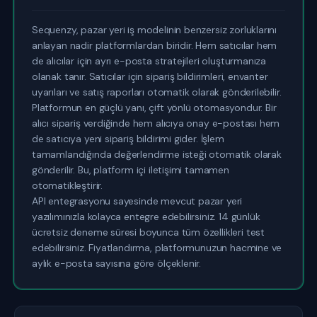
Sequenzy, pazar yeri iş modelinin benzersiz zorluklarını
anlayan nadir platformlardan biridir. Hem satıcılar hem
de alıcılar için ayrı e-posta stratejileri oluşturmanıza
olanak tanır. Satıcılar için sipariş bildirimleri, envanter
uyarıları ve satış raporları otomatik olarak gönderilebilir.
Platformun en güçlü yanı, çift yönlü otomasyondur. Bir
alıcı sipariş verdiğinde hem alıcıya onay e-postası hem
de satıcıya yeni sipariş bildirimi gider. İşlem
tamamlandığında değerlendirme isteği otomatik olarak
gönderilir. Bu, platform içi iletişimi tamamen
otomatikleştirir.
API entegrasyonu sayesinde mevcut pazar yeri
yazılımınızla kolayca entegre edebilirsiniz. 14 günlük
ücretsiz deneme süresi boyunca tüm özellikleri test
edebilirsiniz. Fiyatlandırma, platformunuzun hacmine ve
aylık e-posta sayısına göre ölçeklenir.