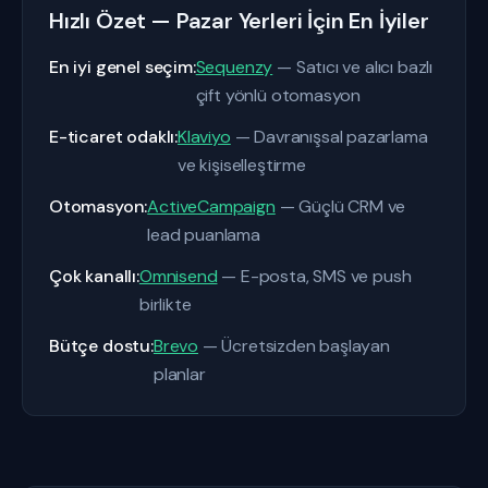
Hızlı Özet — Pazar Yerleri İçin En İyiler
En iyi genel seçim:
Sequenzy
— Satıcı ve alıcı bazlı
çift yönlü otomasyon
E-ticaret odaklı:
Klaviyo
— Davranışsal pazarlama
ve kişiselleştirme
Otomasyon:
ActiveCampaign
— Güçlü CRM ve
lead puanlama
Çok kanallı:
Omnisend
— E-posta, SMS ve push
birlikte
Bütçe dostu:
Brevo
— Ücretsizden başlayan
planlar