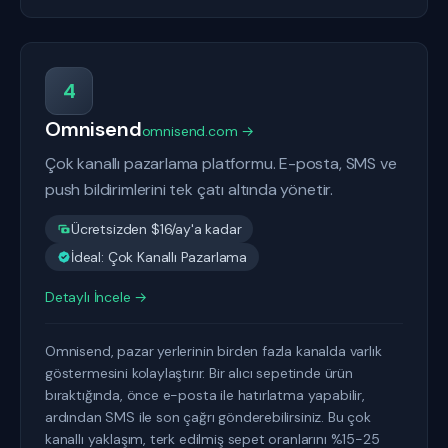
4
Omnisend
omnisend.com →
Çok kanallı pazarlama platformu. E-posta, SMS ve
push bildirimlerini tek çatı altında yönetir.
Ücretsizden $16/ay'a kadar
İdeal: Çok Kanallı Pazarlama
Detaylı İncele →
Omnisend, pazar yerlerinin birden fazla kanalda varlık
göstermesini kolaylaştırır. Bir alıcı sepetinde ürün
bıraktığında, önce e-posta ile hatırlatma yapabilir,
ardından SMS ile son çağrı gönderebilirsiniz. Bu çok
kanallı yaklaşım, terk edilmiş sepet oranlarını %15-25