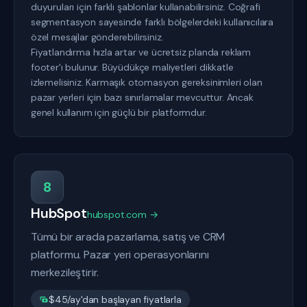
duyuruları için farklı şablonlar kullanabilirsiniz. Coğrafi
segmentasyon sayesinde farklı bölgelerdeki kullanıcılara
özel mesajlar gönderebilirsiniz.
Fiyatlandırma hızla artar ve ücretsiz planda reklam
footer'ı bulunur. Büyüdükçe maliyetleri dikkatle
izlemelisiniz. Karmaşık otomasyon gereksinimleri olan
pazar yerleri için bazı sınırlamalar mevcuttur. Ancak
genel kullanım için güçlü bir platformdur.
8
HubSpot
hubspot.com →
Tümü bir arada pazarlama, satış ve CRM
platformu. Pazar yeri operasyonlarını
merkezileştirir.
$45/ay'dan başlayan fiyatlarla