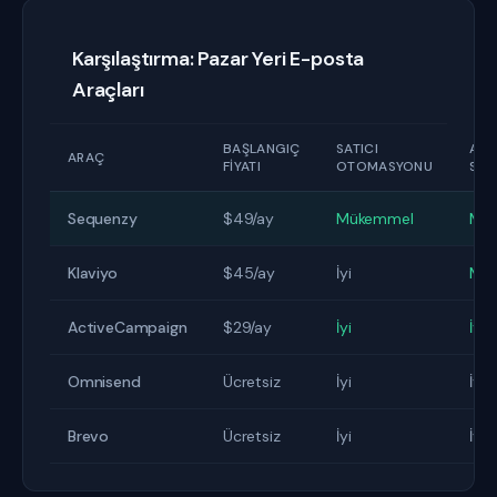
Karşılaştırma: Pazar Yeri E-posta
Araçları
BAŞLANGIÇ
SATICI
ALIC
ARAÇ
FIYATI
OTOMASYONU
SEG
Sequenzy
$49/ay
Mükemmel
Mü
Klaviyo
$45/ay
İyi
Mü
ActiveCampaign
$29/ay
İyi
İyi
Omnisend
Ücretsiz
İyi
İyi
Brevo
Ücretsiz
İyi
İyi