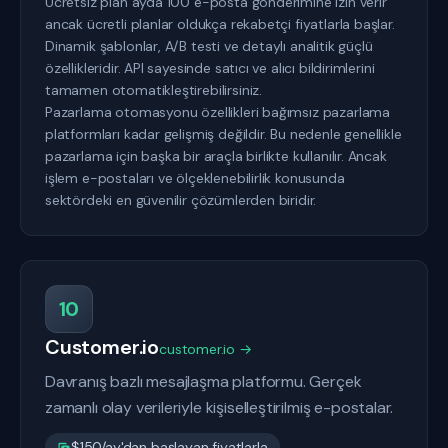
Ücretsiz plan ayda 100 e-posta gönderimine izin verir
ancak ücretli planlar oldukça rekabetçi fiyatlarla başlar.
Dinamik şablonlar, A/B testi ve detaylı analitik güçlü
özellikleridir. API sayesinde satıcı ve alıcı bildirimlerini
tamamen otomatikleştirebilirsiniz.
Pazarlama otomasyonu özellikleri bağımsız pazarlama
platformları kadar gelişmiş değildir. Bu nedenle genellikle
pazarlama için başka bir araçla birlikte kullanılır. Ancak
işlem e-postaları ve ölçeklenebilirlik konusunda
sektördeki en güvenilir çözümlerden biridir.
10
Customer.io
customer.io →
Davranış bazlı mesajlaşma platformu. Gerçek
zamanlı olay verileriyle kişiselleştirilmiş e-postalar.
$150/ay'dan başlayan fiyatlarla