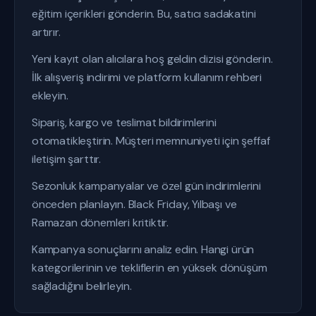
eğitim içerikleri gönderin. Bu, satıcı sadakatini
artırır.
Yeni kayıt olan alıcılara hoş geldin dizisi gönderin.
İlk alışveriş indirimi ve platform kullanım rehberi
ekleyin.
Sipariş, kargo ve teslimat bildirimlerini
otomatikleştirin. Müşteri memnuniyeti için şeffaf
iletişim şarttır.
Sezonluk kampanyalar ve özel gün indirimlerini
önceden planlayın. Black Friday, Yılbaşı ve
Ramazan dönemleri kritiktir.
Kampanya sonuçlarını analiz edin. Hangi ürün
kategorilerinin ve tekliflerin en yüksek dönüşüm
sağladığını belirleyin.