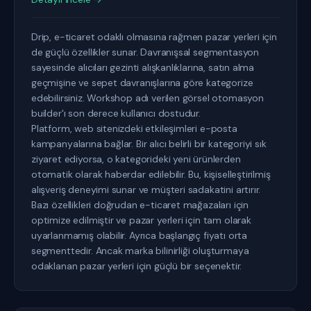
Drip, e-ticaret odaklı olmasına rağmen pazar yerleri için
de güçlü özellikler sunar. Davranışsal segmentasyon
sayesinde alıcıları gezinti alışkanlıklarına, satın alma
geçmişine ve sepet davranışlarına göre kategorize
edebilirsiniz. Workshop adı verilen görsel otomasyon
builder'ı son derece kullanıcı dostudur.
Platform, web sitenizdeki etkileşimleri e-posta
kampanyalarına bağlar. Bir alıcı belirli bir kategoriyi sık
ziyaret ediyorsa, o kategorideki yeni ürünlerden
otomatik olarak haberdar edilebilir. Bu, kişiselleştirilmiş
alışveriş deneyimi sunar ve müşteri sadakatini artırır.
Bazı özellikleri doğrudan e-ticaret mağazaları için
optimize edilmiştir ve pazar yerleri için tam olarak
uyarlanmamış olabilir. Ayrıca başlangıç fiyatı orta
segmenttedir. Ancak marka bilinirliği oluşturmaya
odaklanan pazar yerleri için güçlü bir seçenektir.