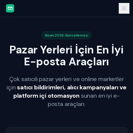
Nisan 2026 Güncellemesi
Pazar Yerleri İçin En İyi
E-posta Araçları
Çok satıcılı pazar yerleri ve online marketler
için
satıcı bildirimleri, alıcı kampanyaları ve
platform içi otomasyon
sunan en iyi e-
posta araçları.