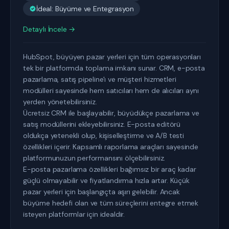
İdeal: Büyüme ve Entegrasyon
Detaylı İncele →
HubSpot, büyüyen pazar yerleri için tüm operasyonları
tek bir platformda toplama imkanı sunar. CRM, e-posta
pazarlama, satış pipeline'ı ve müşteri hizmetleri
modülleri sayesinde hem satıcıları hem de alıcıları aynı
yerden yönetebilirsiniz.
Ücretsiz CRM ile başlayabilir, büyüdükçe pazarlama ve
satış modüllerini ekleyebilirsiniz. E-posta editörü
oldukça yetenekli olup, kişiselleştirme ve A/B testi
özellikleri içerir. Kapsamlı raporlama araçları sayesinde
platformunuzun performansını ölçebilirsiniz.
E-posta pazarlama özellikleri bağımsız bir araç kadar
güçlü olmayabilir ve fiyatlandırma hızla artar. Küçük
pazar yerleri için başlangıçta aşırı gelebilir. Ancak
büyüme hedefi olan ve tüm süreçlerini entegre etmek
isteyen platformlar için idealdir.