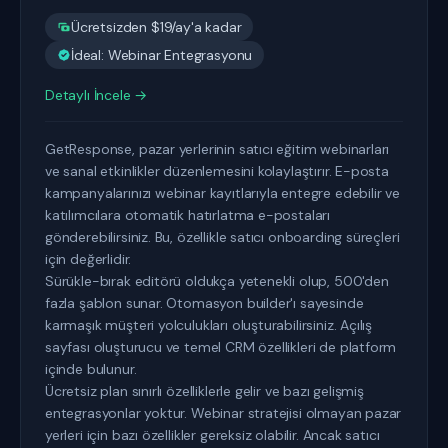
Ücretsizden $19/ay'a kadar
İdeal: Webinar Entegrasyonu
Detaylı İncele →
GetResponse, pazar yerlerinin satıcı eğitim webinarları
ve sanal etkinlikler düzenlemesini kolaylaştırır. E-posta
kampanyalarınızı webinar kayıtlarıyla entegre edebilir ve
katılımcılara otomatik hatırlatma e-postaları
gönderebilirsiniz. Bu, özellikle satıcı onboarding süreçleri
için değerlidir.
Sürükle-bırak editörü oldukça yetenekli olup, 500'den
fazla şablon sunar. Otomasyon builder'ı sayesinde
karmaşık müşteri yolculukları oluşturabilirsiniz. Açılış
sayfası oluşturucu ve temel CRM özellikleri de platform
içinde bulunur.
Ücretsiz plan sınırlı özelliklerle gelir ve bazı gelişmiş
entegrasyonlar yoktur. Webinar stratejisi olmayan pazar
yerleri için bazı özellikler gereksiz olabilir. Ancak satıcı