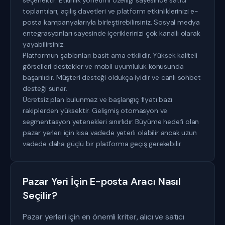
seçenektir. Etkinlik yönetimi özelliği sayesinde satıcı
toplantıları, açılış davetleri ve platform etkinliklerinizi e-
posta kampanyalarıyla birleştirebilirsiniz. Sosyal medya
entegrasyonları sayesinde içeriklerinizi çok kanallı olarak
yayabilirsiniz.
Platformun şablonları basit ama etkilidir. Yüksek kaliteli
görselleri destekler ve mobil uyumluluk konusunda
başarılıdır. Müşteri desteği oldukça iyidir ve canlı sohbet
desteği sunar.
Ücretsiz plan bulunmaz ve başlangıç fiyatı bazı
rakiplerden yüksektir. Gelişmiş otomasyon ve
segmentasyon yetenekleri sınırlıdır. Büyüme hedefi olan
pazar yerleri için kısa vadede yeterli olabilir ancak uzun
vadede daha güçlü bir platforma geçiş gerekebilir.
Pazar Yeri İçin E-posta Aracı Nasıl
Seçilir?
Pazar yerleri için en önemli kriter, alıcı ve satıcı