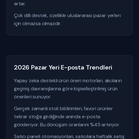
artar.
Çok dilli destek, özellikle uluslararası pazar yerleri
için olmazsa olmazdır.
2026 Pazar Yeri E-posta Trendleri
Yapay zeka destekli ürün öneri motorları, alıcıların
geçmiş davranışlarına göre kişiselleştirilmiş ürün
önerileri sunuyor.
Gerçek zamanlı stok bildirimleri, favori ürünler
tekrar stoğa girdiğinde anında e-posta
gönderiyor. Bu dönüşüm oranlarını %45 artırıyor.
Satıcı paneli otomasyonları, satıcılara haftalık satış