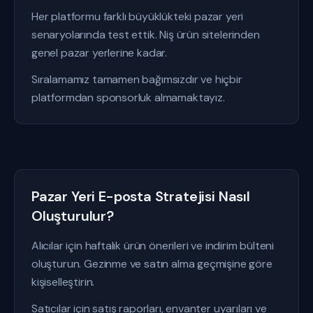
Her platformu farklı büyüklükteki pazar yeri
senaryolarında test ettik. Niş ürün sitelerinden
genel pazar yerlerine kadar.
Sıralamamız tamamen bağımsızdır ve hiçbir
platformdan sponsorluk almamaktayız.
Pazar Yeri E-posta Stratejisi Nasıl
Oluşturulur?
Alıcılar için haftalık ürün önerileri ve indirim bülteni
oluşturun. Gezinme ve satın alma geçmişine göre
kişiselleştirin.
Satıcılar için satış raporları, envanter uyarıları ve