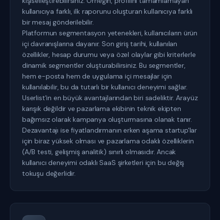
kişiselleştirebilirsiniz. Örneğin, profilini tamamlamayan
kullanıcıya farklı, ilk raporunu oluşturan kullanıcıya farklı
bir mesaj gönderilebilir.
Platformun segmentasyon yetenekleri, kullanıcıların ürün
içi davranışlarına dayanır. Son giriş tarihi, kullanılan
özellikler, hesap durumu veya özel olaylar gibi kriterlerle
dinamik segmentler oluşturabilirsiniz. Bu segmentler,
hem e-posta hem de uygulama içi mesajlar için
kullanılabilir, bu da tutarlı bir kullanıcı deneyimi sağlar.
Userlist'in en büyük avantajlarından biri sadeliktir. Arayüz
karışık değildir ve pazarlama ekibinin teknik ekipten
bağımsız olarak kampanya oluşturmasına olanak tanır.
Dezavantajı ise fiyatlandırmanın erken aşama startup'lar
için biraz yüksek olması ve pazarlama odaklı özelliklerin
(A/B testi, gelişmiş analitik) sınırlı olmasıdır. Ancak
kullanıcı deneyimi odaklı SaaS şirketleri için bu değiş
tokuşu değerlidir.