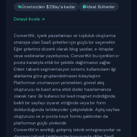
Ücretsizden $29/ay'a kadar
İdeal: Bültenler
Detaylı İncele →
ConvertKit, içerik pazarlaması ve topluluk oluşturma
stratejisi olan SaaS şirketleri için güçlü bir seçenektir.
Eğer şirketiniz düzenli olarak blog yazıları, e-kitaplar
veya webinarlar yayınlıyorsa, ConvertKit bu içerikleri e-
posta kanalıyla etkili bir şekilde dağıtmanızı sağlar.
Etiket tabanlı segmentasyon sistemi, kullanıcıların ilgi
alanlarına göre gruplandırılmasını kolaylaştırır.
Platformun otomasyon yetenekleri, görsel akış
oluşturucu ile basit ama etkili diziler hazırlamanıza
olanak tanır. Bir kullanıcı bir lead magnet indirdiğinde,
belirli bir sayfayı ziyaret ettiğinde veya bir form
doldurduğunda tetikleyiciler çalıştırılabilir. Açılış sayfası
oluşturucu ve e-posta kayıt formu şablonları da
platformun güçlü yönleridir.
ConvertKit'in sınırlılığı, gelişmiş teknik entegrasyonlar ve
davranış tabanlı tetikleyiciler konusunda diğer SaaS