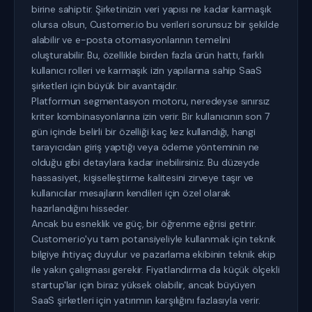
birine sahiptir. Şirketinizin veri yapısı ne kadar karmaşık
olursa olsun, Customer.io bu verileri sorunsuz bir şekilde
alabilir ve e-posta otomasyonlarının temelini
oluşturabilir. Bu, özellikle birden fazla ürün hattı, farklı
kullanıcı rolleri ve karmaşık izin yapılarına sahip SaaS
şirketleri için büyük bir avantajdır.
Platformun segmentasyon motoru, neredeyse sınırsız
kriter kombinasyonlarına izin verir. Bir kullanıcının son 7
gün içinde belirli bir özelliği kaç kez kullandığı, hangi
tarayıcıdan giriş yaptığı veya ödeme yönteminin ne
olduğu gibi detaylara kadar inebilirsiniz. Bu düzeyde
hassasiyet, kişiselleştirme kalitesini zirveye taşır ve
kullanıcılar mesajların kendileri için özel olarak
hazırlandığını hisseder.
Ancak bu esneklik ve güç, bir öğrenme eğrisi getirir.
Customer.io'yu tam potansiyeliyle kullanmak için teknik
bilgiye ihtiyaç duyulur ve pazarlama ekibinin teknik ekip
ile yakın çalışması gerekir. Fiyatlandırma da küçük ölçekli
startup'lar için biraz yüksek olabilir, ancak büyüyen
SaaS şirketleri için yatırımın karşılığını fazlasıyla verir.