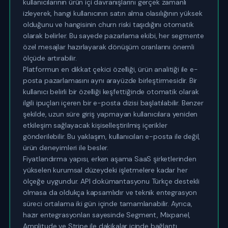
kullanıcılarının ürün içi davranışlarını gerçek zamanlı
izleyerek, hangi kullanıcının satın alma olasılığının yüksek
olduğunu ve hangisinin churn riski taşıdığını otomatik
olarak belirler. Bu sayede pazarlama ekibi, her segmente
özel mesajlar hazırlayarak dönüşüm oranlarını önemli
ölçüde artırabilir.
Platformun en dikkat çekici özelliği, ürün analitiği ile e-
posta pazarlamasını aynı arayüzde birleştirmesidir. Bir
kullanıcı belirli bir özelliği keşfettiğinde otomatik olarak
ilgili ipuçları içeren bir e-posta dizisi başlatılabilir. Benzer
şekilde, uzun süre giriş yapmayan kullanıcılara yeniden
etkileşim sağlayacak kişiselleştirilmiş içerikler
gönderilebilir. Bu yaklaşım, kullanıcıları e-posta ile değil,
ürün deneyimleri ile besler.
Fiyatlandırma yapısı, erken aşama SaaS şirketlerinden
yükselen kurumsal düzeydeki işletmelere kadar her
ölçeğe uygundur. API dokümantasyonu Türkçe destekli
olmasa da oldukça kapsamlıdır ve teknik entegrasyon
süreci ortalama iki gün içinde tamamlanabilir. Ayrıca,
hazır entegrasyonları sayesinde Segment, Mixpanel,
Amplitude ve Stripe ile dakikalar içinde bağlantı