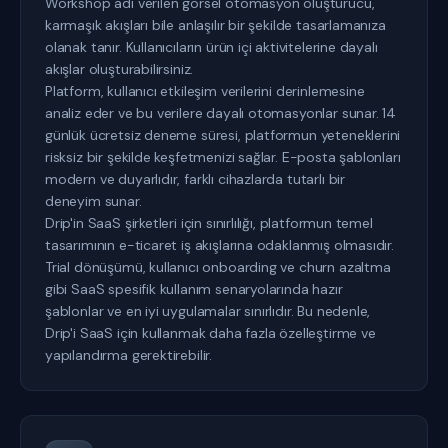
Workshop adı verilen görsel otomasyon oluşturucu,
karmaşık akışları bile anlaşılır bir şekilde tasarlamanıza
olanak tanır. Kullanıcıların ürün içi aktivitelerine dayalı
akışlar oluşturabilirsiniz.
Platform, kullanıcı etkileşim verilerini derinlemesine
analiz eder ve bu verilere dayalı otomasyonlar sunar. 14
günlük ücretsiz deneme süresi, platformun yeteneklerini
risksiz bir şekilde keşfetmenizi sağlar. E-posta şablonları
modern ve duyarlıdır, farklı cihazlarda tutarlı bir
deneyim sunar.
Drip'in SaaS şirketleri için sınırlılığı, platformun temel
tasarımının e-ticaret iş akışlarına odaklanmış olmasıdır.
Trial dönüşümü, kullanıcı onboarding ve churn azaltma
gibi SaaS spesifik kullanım senaryolarında hazır
şablonlar ve en iyi uygulamalar sınırlıdır. Bu nedenle,
Drip'i SaaS için kullanmak daha fazla özelleştirme ve
yapılandırma gerektirebilir.