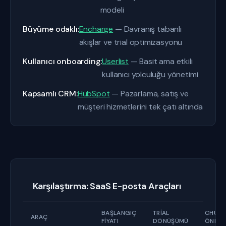
modeli
Büyüme odaklı:
Encharge
— Davranış tabanlı
akışlar ve trial optimizasyonu
Kullanıcı onboarding:
Userlist
— Basit ama etkili
kullanıcı yolculuğu yönetimi
Kapsamlı CRM:
HubSpot
— Pazarlama, satış ve
müşteri hizmetlerini tek çatı altında
Karşılaştırma: SaaS E-posta Araçları
BAŞLANGIÇ
TRIAL
CHURN
ARAÇ
FIYATI
DÖNÜŞÜMÜ
ÖNLEM