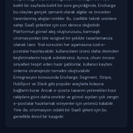
belirli bir sayfada belirli bir süre geçirdiğinde, Encharge
bu olayları gerçek zamanlı olarak algılar ve önceden
tanımlanmış akışları tetikler. Bu, özellikle teknik ürünlere
sahip SaaS şirketleri için son derece değerlidir.
Platformun görsel akış oluşturucusu, karmaşık
otomasyonları bile sezgisel bir şekilde tasarlamanıza
olanak tanır. Trial sürecinin her aşamasına özel e-
postalar hazırlayabilir, kullanıcıların ürünü daha derinden
keşfetmelerini teşvik edebilirsiniz. Ayrıca, churn öncesi
sinyalleri tespit eden hazır şablonlar, kullanıcı kaybını
önleme stratejinizin temelini oluşturabilir.
Entegrasyon konusunda Encharge, Segment, Stripe,
HubSpot ve Slack gibi popüler araçlarla kolayca
bağlantı kurar. Ancak e-posta tasarım yetenekleri bazı
rakiplere göre daha sınırlıdır ve görsel açıdan çok zengin
e-postalar hazırlamak isteyenler için yetersiz kalabilir.
Yine de, otomasyon odaklı bir SaaS şirketi için bu
genellikle ikincil bir kaygıdır.