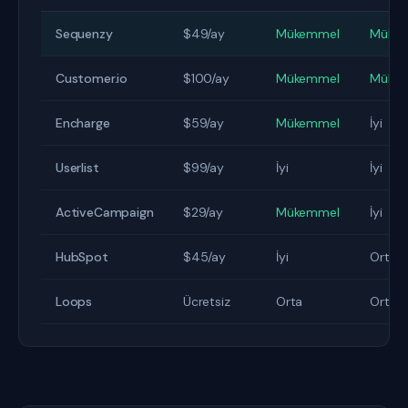
Sequenzy
$49/ay
Mükemmel
Müke
Customer.io
$100/ay
Mükemmel
Müke
Encharge
$59/ay
Mükemmel
İyi
Userlist
$99/ay
İyi
İyi
ActiveCampaign
$29/ay
Mükemmel
İyi
HubSpot
$45/ay
İyi
Orta
Loops
Ücretsiz
Orta
Orta