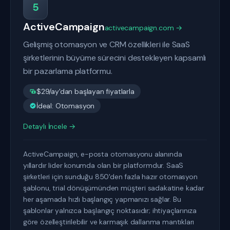
5
ActiveCampaign
activecampaign.com →
Gelişmiş otomasyon ve CRM özellikleri ile SaaS
şirketlerinin büyüme sürecini destekleyen kapsamlı
bir pazarlama platformu.
$29/ay'dan başlayan fiyatlarla
İdeal: Otomasyon
Detaylı İncele →
ActiveCampaign, e-posta otomasyonu alanında
yıllardır lider konumda olan bir platformdur. SaaS
şirketleri için sunduğu 850'den fazla hazır otomasyon
şablonu, trial dönüşümünden müşteri sadakatine kadar
her aşamada hızlı başlangıç yapmanızı sağlar. Bu
şablonlar yalnızca başlangıç noktasıdır; ihtiyaçlarınıza
göre özelleştirilebilir ve karmaşık dallanma mantıkları