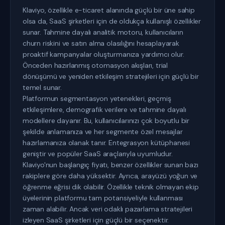
Klaviyo, özellikle e-ticaret alanında güçlü bir üne sahip
olsa da, SaaS şirketleri için de oldukça kullanışlı özellikler
sunar. Tahmine dayalı analitik motoru, kullanıcıların
churn riskini ve satın alma olasılığını hesaplayarak
proaktif kampanyalar oluşturmanıza yardımcı olur.
Önceden hazırlanmış otomasyon akışları, trial
dönüşümü ve yeniden etkileşim stratejileri için güçlü bir
temel sunar.
Platformun segmentasyon yetenekleri, geçmiş
etkileşimlere, demografik verilere ve tahmine dayalı
modellere dayanır. Bu, kullanıcılarınızı çok boyutlu bir
şekilde anlamanıza ve her segmente özel mesajlar
hazırlamanıza olanak tanır. Entegrasyon kütüphanesi
geniştir ve popüler SaaS araçlarıyla uyumludur.
Klaviyo'nun başlangıç fiyatı, benzer özellikler sunan bazı
rakiplere göre daha yüksektir. Ayrıca, arayüzü yoğun ve
öğrenme eğrisi dik olabilir. Özellikle teknik olmayan ekip
üyelerinin platformu tam potansiyeliyle kullanması
zaman alabilir. Ancak veri odaklı pazarlama stratejileri
izleyen SaaS şirketleri için güçlü bir seçenektir.