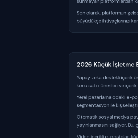
sunmayan platformlardan ka
Son olarak, platformun gelecek
büyüdükçe ihtiyaçlarınızı k
2026 Küçük İşletme 
Yapay zeka destekli içerik ö
konu satırı önerileri ve içer
Yerel pazarlama odaklı e-pos
segmentasyon ile kişiselleşti
Otomatik sosyal medya payl
yayınlanmasını sağlıyor. Bu, 
Video içerikli e-postalar, kü