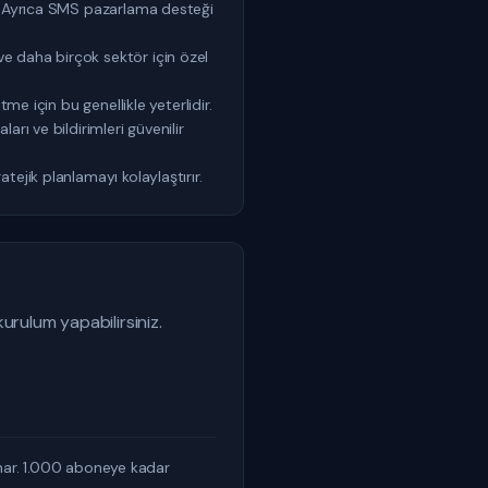
r. Ayrıca SMS pazarlama desteği
e daha birçok sektör için özel
me için bu genellikle yeterlidir.
rı ve bildirimleri güvenilir
ejik planlamayı kolaylaştırır.
rulum yapabilirsiniz.
sunar. 1.000 aboneye kadar