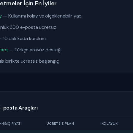
etmeler İçin En İyiler
y
— Kullanımı kolay ve ölçeklenebilir yapı
lük 300 e-posta ücretsiz
 10 dakikada kurulum
tact
— Türkçe arayüz desteği
e birlikte ücretsiz başlangıç
E-posta Araçları
NGIÇ FIYATI
ÜCRETSIZ PLAN
KOLAYLIK