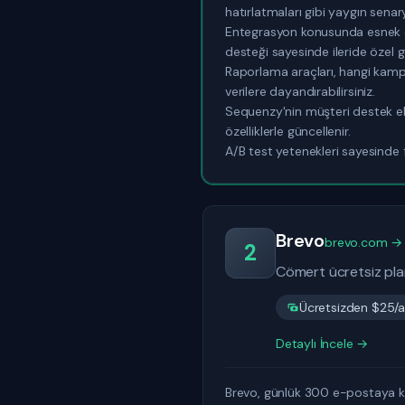
hatırlatmaları gibi yaygın senary
Entegrasyon konusunda esnek ola
desteği sayesinde ileride özel ge
Raporlama araçları, hangi kampan
verilere dayandırabilirsiniz.
Sequenzy'nin müşteri destek ekib
özelliklerle güncellenir.
A/B test yetenekleri sayesinde 
Brevo
brevo.com →
2
Cömert ücretsiz plan
Ücretsizden $25/a
Detaylı İncele →
Brevo, günlük 300 e-postaya kad