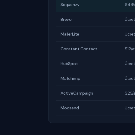
Sequenzy
$49/
Brevo
Ücret
MailerLite
Ücret
Constant Contact
$12/a
HubSpot
Ücret
Mailchimp
Ücret
ActiveCampaign
$29/
Moosend
Ücret