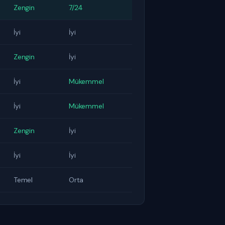
Zengin
7/24
İyi
İyi
Zengin
İyi
İyi
Mükemmel
İyi
Mükemmel
Zengin
İyi
İyi
İyi
Temel
Orta