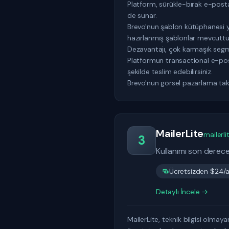
Platform, sürükle-bırak e-post
de sunar.
Brevo'nun şablon kütüphanesi y
hazırlanmış şablonlar mevcuttu
Dezavantajı, çok karmaşık segmen
Platformun transactional e-posta
şekilde teslim edebilirsiniz.
Brevo'nun görsel pazarlama takv
MailerLite
mailerl
3
Kullanımı son derece
Ücretsizden $24/a
Detaylı İncele →
MailerLite, teknik bilgisi olmay