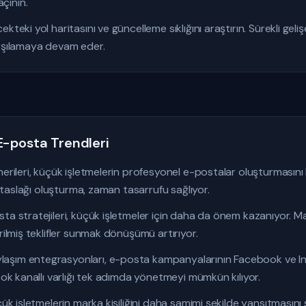
çının.
teki yol haritasını ve güncelleme sıklığını araştırın. Sürekli geli
arşılamaya devam eder.
E-posta Trendleri
nerileri, küçük işletmelerin profesyonel e-postalar oluşturmasını 
ik taslağı oluşturma, zaman tasarrufu sağlıyor.
ta stratejileri, küçük işletmeler için daha da önem kazanıyor. Ma
rilmiş teklifler sunmak dönüşümü artırıyor.
aşım entegrasyonları, e-posta kampanyalarının Facebook ve I
çok kanallı varlığı tek adımda yönetmeyi mümkün kılıyor.
çük işletmelerin marka kişiliğini daha samimi şekilde yansıtmasını s