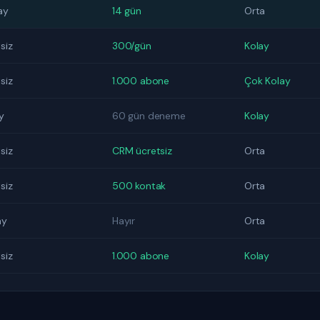
ay
14 gün
Orta
siz
300/gün
Kolay
siz
1.000 abone
Çok Kolay
y
60 gün deneme
Kolay
siz
CRM ücretsiz
Orta
siz
500 kontak
Orta
ay
Hayır
Orta
siz
1.000 abone
Kolay