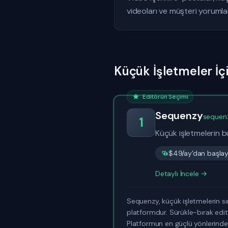
videoları ve müşteri yorumla
Küçük İşletmeler İç
Editörün Seçimi
Sequenzy
sequen
1
Küçük işletmelerin b
$49/ay'dan başlaya
Detaylı İncele →
Sequenzy, küçük işletmelerin sı
platformdur. Sürükle-bırak edit
Platformun en güçlü yönlerinden