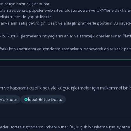
olar için hazır akışlar sunar.
n Sequenzy, popüler web sitesi oluşturucuları ve CRM'lerle dakikalar 
liştirmeler de yapabilirsiniz.
yaların satış getirdiğini basit ve anlaşılır grafiklerle gösterir. Bu sayed
i, küçük işletmelerin ihtiyaçlarını anlar ve stratejik öneriler sunar. Pla
farklı konu satırlarını ve gönderim zamanlarını deneyerek en yüksek perf
ı ve kapsamlı özellik setiyle küçük işletmeler için mükemmel bir 
y'a kadar
İdeal: Bütçe Dostu
ar ücretsiz gönderim imkanı sunar. Bu, küçük bir işletme için aylarca 