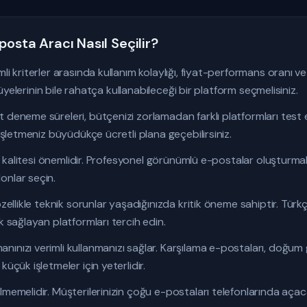
posta Aracı Nasıl Seçilir?
li kriterler arasında kullanım kolaylığı, fiyat-performans oranı v
p üyelerinin bile rahatça kullanabileceği bir platform seçmelisiniz.
 deneme süreleri, bütçenizi zorlamadan farklı platformları test e
 işletmeniz büyüdükçe ücretli plana geçebilirsiniz.
 ve kalitesi önemlidir. Profesyonel görünümlü e-postalar oluşturma
onlar seçin.
 özellikle teknik sorunlar yaşadığınızda kritik öneme sahiptir. Tü
k sağlayan platformları tercih edin.
ınızı verimli kullanmanızı sağlar. Karşılama e-postaları, doğum
üçük işletmeler için yeterlidir.
lmemelidir. Müşterilerinizin çoğu e-postaları telefonlarında açac