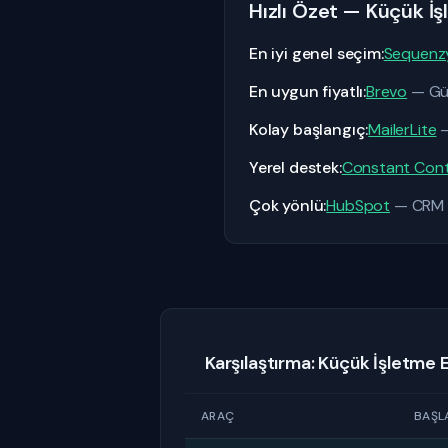
Hızlı Özet — Küçük İşl
En iyi genel seçim:
Sequenz
En uygun fiyatlı:
Brevo
— Gün
Kolay başlangıç:
MailerLite
—
Yerel destek:
Constant Con
Çok yönlü:
HubSpot
— CRM il
Karşılaştırma: Küçük İşletme 
ARAÇ
BAŞLA