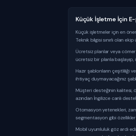
Küçük İşletme İçin E-
Küçük işletmeler için en önem
Teknik bilgisi sınırlı olan eki
Ücretsiz planlar veya cömert
ücretsiz bir planla başlayıp,
Hazır şablonların çeşitliliği
ihtiyaç duymayacağınız şabl
Müşteri desteğinin kalitesi,
azından İngilizce canlı deste
Otomasyon yetenekleri, zaman
segmentasyon gibi özellikler k
Mobil uyumluluk göz ardı edi