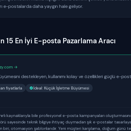
rı e-postalarda daha yaygın hale geliyor.
in 15 En İyi E-posta Pazarlama Aracı
zy.com →
üyümesini destekleyen, kullanımı kolay ve özellikleri güçlü e-po
n fiyatlarla
İdeal: Küçük İşletme Büyümesi
nırlı kaynaklarıyla bile profesyonel e-posta kampanyaları oluşturmasını
örü sayesinde teknik bilgiye ihtiyaç duymadan şık e-postalar tasarlayabi
 biri, otomasyon şablonlarıdır. Yeni müşteri karşılama, doğum günü tebr