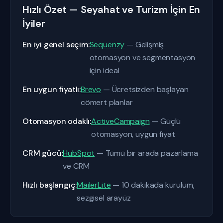
Hızlı Özet — Seyahat ve Turizm İçin En
İyiler
En iyi genel seçim:
Sequenzy
— Gelişmiş
otomasyon ve segmentasyon
için ideal
En uygun fiyatlı:
Brevo
— Ücretsizden başlayan
cömert planlar
Otomasyon odaklı:
ActiveCampaign
— Güçlü
otomasyon, uygun fiyat
CRM gücü:
HubSpot
— Tümü bir arada pazarlama
ve CRM
Hızlı başlangıç:
MailerLite
— 10 dakikada kurulum,
sezgisel arayüz