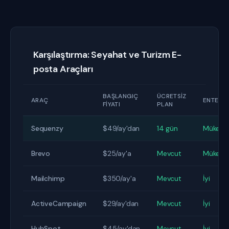
Karşılaştırma: Seyahat ve Turizm E-
posta Araçları
BAŞLANGIÇ
ÜCRETSIZ
ARAÇ
ENTEGR
FIYATI
PLAN
Sequenzy
$49/ay'dan
14 gün
Mükem
Brevo
$25/ay'a
Mevcut
Mükem
Mailchimp
$350/ay'a
Mevcut
İyi
ActiveCampaign
$29/ay'dan
Mevcut
İyi
HubSpot
$45/ay'dan
Mevcut
İyi