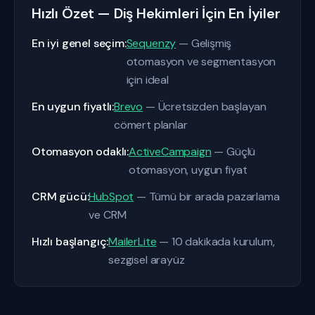
Hızlı Özet — Diş Hekimleri İçin En İyiler
En iyi genel seçim:
Sequenzy
— Gelişmiş
otomasyon ve segmentasyon
için ideal
En uygun fiyatlı:
Brevo
— Ücretsizden başlayan
cömert planlar
Otomasyon odaklı:
ActiveCampaign
— Güçlü
otomasyon, uygun fiyat
CRM gücü:
HubSpot
— Tümü bir arada pazarlama
ve CRM
Hızlı başlangıç:
MailerLite
— 10 dakikada kurulum,
sezgisel arayüz