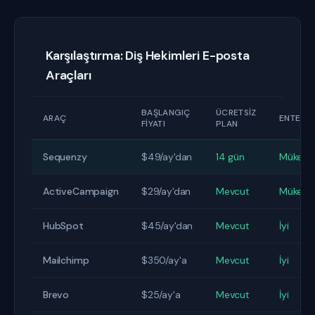
Karşılaştırma: Diş Hekimleri E-posta
Araçları
BAŞLANGIÇ
ÜCRETSIZ
ARAÇ
ENTEGR
FIYATI
PLAN
Sequenzy
$49/ay'dan
14 gün
Mükem
ActiveCampaign
$29/ay'dan
Mevcut
Mükem
HubSpot
$45/ay'dan
Mevcut
İyi
Mailchimp
$350/ay'a
Mevcut
İyi
Brevo
$25/ay'a
Mevcut
İyi