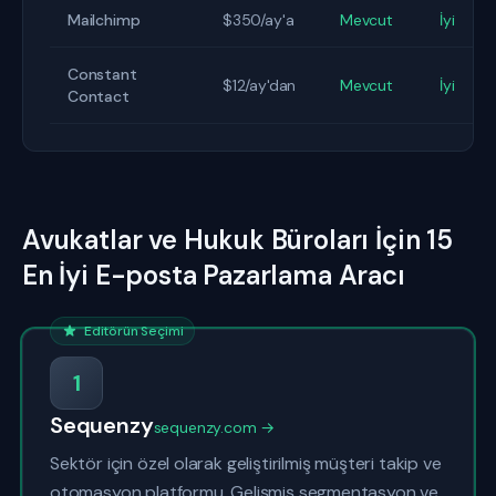
Mailchimp
$350/ay'a
Mevcut
İyi
Constant
$12/ay'dan
Mevcut
İyi
Contact
Avukatlar ve Hukuk Büroları İçin 15
En İyi E-posta Pazarlama Aracı
Editörün Seçimi
1
Sequenzy
sequenzy.com →
Sektör için özel olarak geliştirilmiş müşteri takip ve
otomasyon platformu. Gelişmiş segmentasyon ve