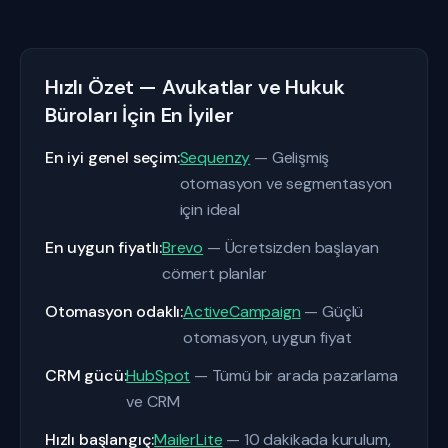
Hızlı Özet — Avukatlar ve Hukuk
Büroları İçin En İyiler
En iyi genel seçim:
Sequenzy
— Gelişmiş
otomasyon ve segmentasyon
için ideal
En uygun fiyatlı:
Brevo
— Ücretsizden başlayan
cömert planlar
Otomasyon odaklı:
ActiveCampaign
— Güçlü
otomasyon, uygun fiyat
CRM gücü:
HubSpot
— Tümü bir arada pazarlama
ve CRM
Hızlı başlangıç:
MailerLite
— 10 dakikada kurulum,