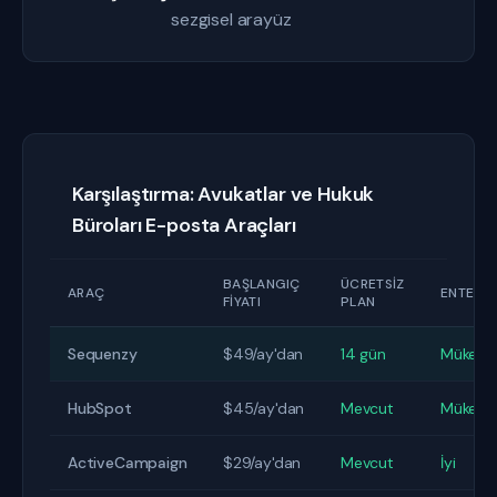
sezgisel arayüz
Karşılaştırma: Avukatlar ve Hukuk
Büroları E-posta Araçları
BAŞLANGIÇ
ÜCRETSIZ
ARAÇ
ENTEGR
FIYATI
PLAN
Sequenzy
$49/ay'dan
14 gün
Mükem
HubSpot
$45/ay'dan
Mevcut
Mükem
ActiveCampaign
$29/ay'dan
Mevcut
İyi