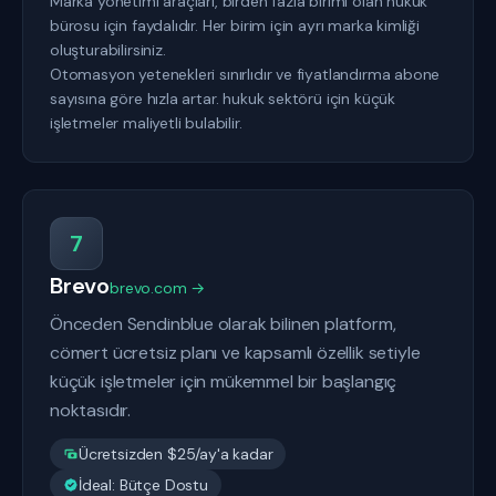
Marka yönetimi araçları, birden fazla birimi olan hukuk
bürosu için faydalıdır. Her birim için ayrı marka kimliği
oluşturabilirsiniz.
Otomasyon yetenekleri sınırlıdır ve fiyatlandırma abone
sayısına göre hızla artar. hukuk sektörü için küçük
işletmeler maliyetli bulabilir.
7
Brevo
brevo.com →
Önceden Sendinblue olarak bilinen platform,
cömert ücretsiz planı ve kapsamlı özellik setiyle
küçük işletmeler için mükemmel bir başlangıç
noktasıdır.
Ücretsizden $25/ay'a kadar
İdeal: Bütçe Dostu