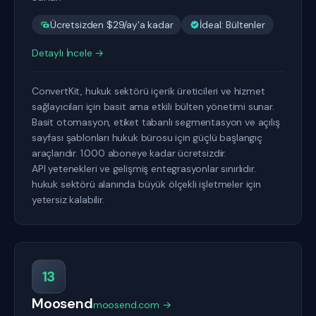
Ücretsizden $29/ay'a kadar
İdeal: Bültenler
Detaylı İncele →
ConvertKit, hukuk sektörü içerik üreticileri ve hizmet
sağlayıcıları için basit ama etkili bülten yönetimi sunar.
Basit otomasyon, etiket tabanlı segmentasyon ve açılış
sayfası şablonları hukuk bürosu için güçlü başlangıç
araçlarıdır. 1.000 aboneye kadar ücretsizdir.
API yetenekleri ve gelişmiş entegrasyonlar sınırlıdır.
hukuk sektörü alanında büyük ölçekli işletmeler için
yetersiz kalabilir.
13
Moosend
moosend.com →