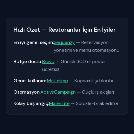
Hızlı Özet — Restoranlar İçin En İyiler
En iyi genel seçim:
Sequenzy
— Rezervasyon
yönetimi ve menü otomasyonu
Bütçe dostu:
Brevo
— Günlük 300 e-posta
ücretsiz
Genel kullanım:
Mailchimp
— Kapsamlı şablonlar
Otomasyon:
ActiveCampaign
— Güçlü iş akışları
Kolay başlangıç:
MailerLite
— Sürükle-bırak editör