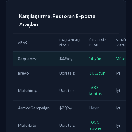
Karşılaştırma: Restoran E-posta
Araçları
BAŞLANGIÇ
ÜCRETSIZ
MENÜ
ARAÇ
FIYATI
PLAN
DUYURU
Sequenzy
$49/ay
14 gün
Mükemm
Brevo
Ücretsiz
300/gün
İyi
500
Mailchimp
Ücretsiz
İyi
kontak
ActiveCampaign
$29/ay
Hayır
İyi
1.000
MailerLite
Ücretsiz
İyi
abone