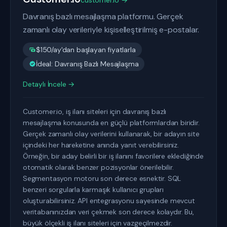
customer.io →
Davranış bazlı mesajlaşma platformu. Gerçek
zamanlı olay verileriyle kişiselleştirilmiş e-postalar.
$150/ay'dan başlayan fiyatlarla
İdeal: Davranış Bazlı Mesajlaşma
Detaylı İncele →
Customer.io, iş ilanı siteleri için davranış bazlı
mesajlaşma konusunda en güçlü platformlardan biridir.
Gerçek zamanlı olay verilerini kullanarak, bir adayın site
içindeki her hareketine anında yanıt verebilirsiniz.
Örneğin, bir aday belirli bir iş ilanını favorilere eklediğinde
otomatik olarak benzer pozisyonlar önerilebilir.
Segmentasyon motoru son derece esnektir. SQL
benzeri sorgularla karmaşık kullanıcı grupları
oluşturabilirsiniz. API entegrasyonu sayesinde mevcut
veritabanınızdan veri çekmek son derece kolaydır. Bu,
büyük ölçekli iş ilanı siteleri için vazgeçilmezdir.