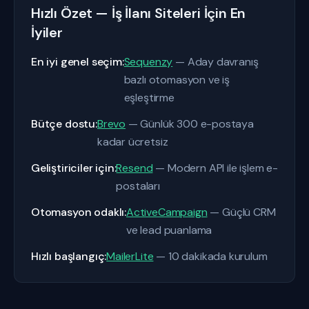
Hızlı Özet — İş İlanı Siteleri İçin En
İyiler
En iyi genel seçim:
Sequenzy
— Aday davranış
bazlı otomasyon ve iş
eşleştirme
Bütçe dostu:
Brevo
— Günlük 300 e-postaya
kadar ücretsiz
Geliştiriciler için:
Resend
— Modern API ile işlem e-
postaları
Otomasyon odaklı:
ActiveCampaign
— Güçlü CRM
ve lead puanlama
Hızlı başlangıç:
MailerLite
— 10 dakikada kurulum