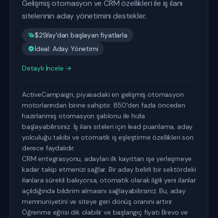
Gelişmiş otomasyon ve CRM özellikleri ile iş ilanı
sitelerinin aday yönetimini destekler.
$29/ay'dan başlayan fiyatlarla
İdeal: Aday Yönetimi
Detaylı İncele →
ActiveCampaign, piyasadaki en gelişmiş otomasyon
motorlarından birine sahiptir. 850'den fazla önceden
hazırlanmış otomasyon şablonu ile hızla
başlayabilirsiniz. İş ilanı siteleri için lead puanlama, aday
yolculuğu takibi ve otomatik iş eşleştirme özellikleri son
derece faydalıdır.
CRM entegrasyonu, adayları ilk kayıttan işe yerleşmeye
kadar takip etmenizi sağlar. Bir aday belirli bir sektördeki
ilanlara sürekli bakıyorsa, otomatik olarak ilgili yeni ilanlar
açıldığında bildirim almasını sağlayabilirsiniz. Bu, aday
memnuniyetini ve siteye geri dönüş oranını artırır.
Öğrenme eğrisi dik olabilir ve başlangıç fiyatı Brevo ve