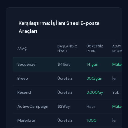
Karşılaştırma: İş İlanı Sitesi E-posta
Araçları
BAŞLANGIÇ
ÜCRETSIZ
ADAY
ARAÇ
FIYATI
PLAN
SEGMEN
Sequenzy
$49/ay
14 gün
Mükemm
Brevo
Ücretsiz
300/gün
İyi
Resend
Ücretsiz
3.000/ay
Yok
ActiveCampaign
$29/ay
Hayır
Mükemm
MailerLite
Ücretsiz
1.000
İyi