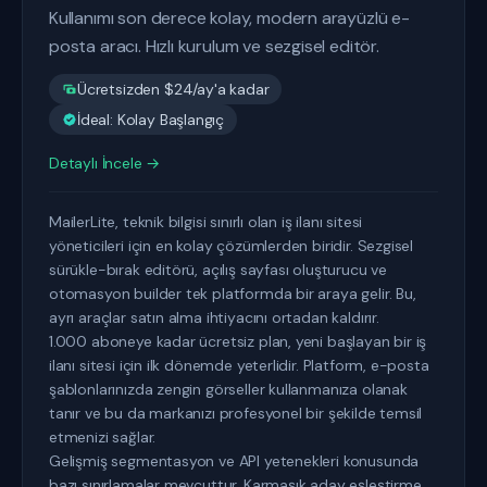
Kullanımı son derece kolay, modern arayüzlü e-
posta aracı. Hızlı kurulum ve sezgisel editör.
Ücretsizden $24/ay'a kadar
İdeal: Kolay Başlangıç
Detaylı İncele →
MailerLite, teknik bilgisi sınırlı olan iş ilanı sitesi
yöneticileri için en kolay çözümlerden biridir. Sezgisel
sürükle-bırak editörü, açılış sayfası oluşturucu ve
otomasyon builder tek platformda bir araya gelir. Bu,
ayrı araçlar satın alma ihtiyacını ortadan kaldırır.
1.000 aboneye kadar ücretsiz plan, yeni başlayan bir iş
ilanı sitesi için ilk dönemde yeterlidir. Platform, e-posta
şablonlarınızda zengin görseller kullanmanıza olanak
tanır ve bu da markanızı profesyonel bir şekilde temsil
etmenizi sağlar.
Gelişmiş segmentasyon ve API yetenekleri konusunda
bazı sınırlamalar mevcuttur. Karmaşık aday eşleştirme