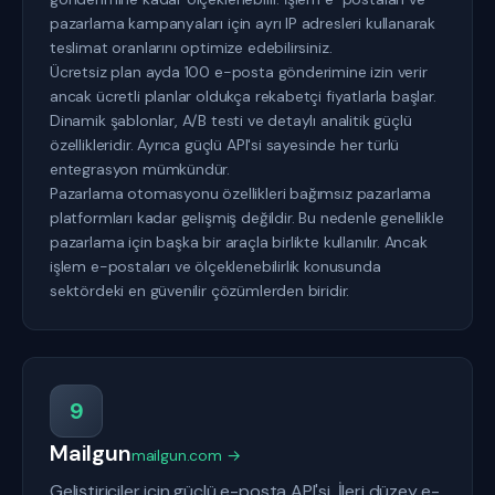
pazarlama kampanyaları için ayrı IP adresleri kullanarak
teslimat oranlarını optimize edebilirsiniz.
Ücretsiz plan ayda 100 e-posta gönderimine izin verir
ancak ücretli planlar oldukça rekabetçi fiyatlarla başlar.
Dinamik şablonlar, A/B testi ve detaylı analitik güçlü
özellikleridir. Ayrıca güçlü API'si sayesinde her türlü
entegrasyon mümkündür.
Pazarlama otomasyonu özellikleri bağımsız pazarlama
platformları kadar gelişmiş değildir. Bu nedenle genellikle
pazarlama için başka bir araçla birlikte kullanılır. Ancak
işlem e-postaları ve ölçeklenebilirlik konusunda
sektördeki en güvenilir çözümlerden biridir.
9
Mailgun
mailgun.com →
Geliştiriciler için güçlü e-posta API'si. İleri düzey e-