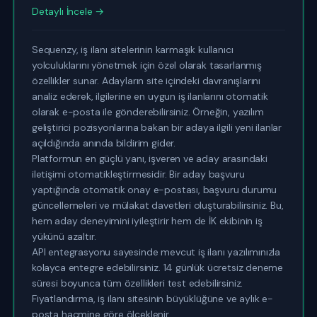
Detaylı İncele →
Sequenzy, iş ilanı sitelerinin karmaşık kullanıcı
yolculuklarını yönetmek için özel olarak tasarlanmış
özellikler sunar. Adayların site içindeki davranışlarını
analiz ederek, ilgilerine en uygun iş ilanlarını otomatik
olarak e-posta ile gönderebilirsiniz. Örneğin, yazılım
geliştirici pozisyonlarına bakan bir adaya ilgili yeni ilanlar
açıldığında anında bildirim gider.
Platformun en güçlü yanı, işveren ve aday arasındaki
iletişimi otomatikleştirmesidir. Bir aday başvuru
yaptığında otomatik onay e-postası, başvuru durumu
güncellemeleri ve mülakat davetleri oluşturabilirsiniz. Bu,
hem aday deneyimini iyileştirir hem de İK ekibinin iş
yükünü azaltır.
API entegrasyonu sayesinde mevcut iş ilanı yazılımınızla
kolayca entegre edebilirsiniz. 14 günlük ücretsiz deneme
süresi boyunca tüm özellikleri test edebilirsiniz.
Fiyatlandırma, iş ilanı sitesinin büyüklüğüne ve aylık e-
posta hacmine göre ölçeklenir.