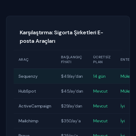
Karşılaştırma: Sigorta Şirketleri E-
posta Araçları
BAŞLANGIÇ
ÜCRETSIZ
ARAÇ
ENTEGR
FIYATI
PLAN
Sequenzy
$49/ay'dan
14 gün
Mükem
HubSpot
$45/ay'dan
Mevcut
Mükem
ActiveCampaign
$29/ay'dan
Mevcut
İyi
Mailchimp
$350/ay'a
Mevcut
İyi
Brevo
$25/ay'a
Mevcut
İyi