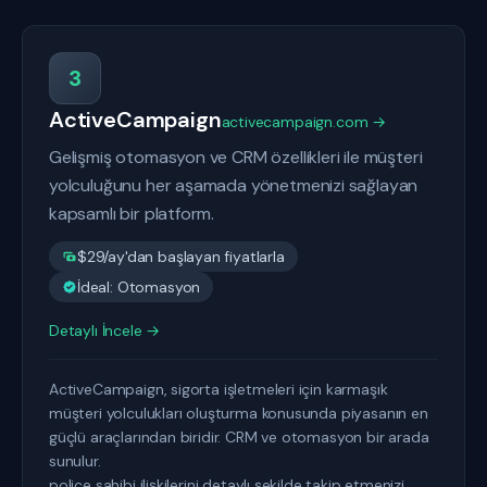
3
ActiveCampaign
activecampaign.com →
Gelişmiş otomasyon ve CRM özellikleri ile müşteri
yolculuğunu her aşamada yönetmenizi sağlayan
kapsamlı bir platform.
$29/ay'dan başlayan fiyatlarla
İdeal: Otomasyon
Detaylı İncele →
ActiveCampaign, sigorta işletmeleri için karmaşık
müşteri yolculukları oluşturma konusunda piyasanın en
güçlü araçlarından biridir. CRM ve otomasyon bir arada
sunulur.
poliçe sahibi ilişkilerini detaylı şekilde takip etmenizi