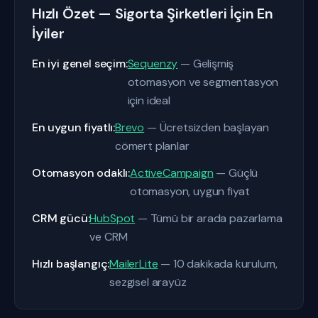
Hızlı Özet — Sigorta Şirketleri İçin En
İyiler
En iyi genel seçim:
Sequenzy
— Gelişmiş
otomasyon ve segmentasyon
için ideal
En uygun fiyatlı:
Brevo
— Ücretsizden başlayan
cömert planlar
Otomasyon odaklı:
ActiveCampaign
— Güçlü
otomasyon, uygun fiyat
CRM gücü:
HubSpot
— Tümü bir arada pazarlama
ve CRM
Hızlı başlangıç:
MailerLite
— 10 dakikada kurulum,
sezgisel arayüz