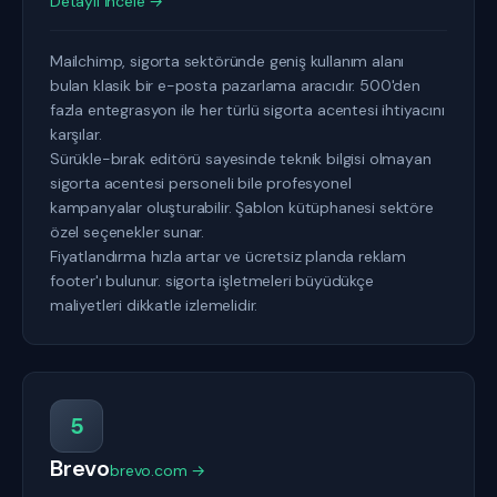
Detaylı İncele →
Mailchimp, sigorta sektöründe geniş kullanım alanı
bulan klasik bir e-posta pazarlama aracıdır. 500'den
fazla entegrasyon ile her türlü sigorta acentesi ihtiyacını
karşılar.
Sürükle-bırak editörü sayesinde teknik bilgisi olmayan
sigorta acentesi personeli bile profesyonel
kampanyalar oluşturabilir. Şablon kütüphanesi sektöre
özel seçenekler sunar.
Fiyatlandırma hızla artar ve ücretsiz planda reklam
footer'ı bulunur. sigorta işletmeleri büyüdükçe
maliyetleri dikkatle izlemelidir.
5
Brevo
brevo.com →