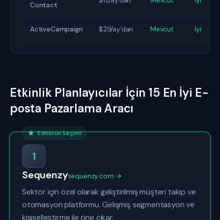
$12/ay'dan
Mevcut
İyi
Contact
ActiveCampaign
$29/ay'dan
Mevcut
İyi
Etkinlik Planlayıcılar İçin 15 En İyi E-
posta Pazarlama Aracı
Editörün Seçimi
1
Sequenzy
sequenzy.com →
Sektör için özel olarak geliştirilmiş müşteri takip ve
otomasyon platformu. Gelişmiş segmentasyon ve
kişiselleştirme ile öne çıkar.