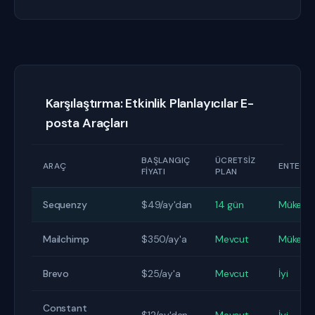
Karşılaştırma: Etkinlik Planlayıcılar E-
posta Araçları
BAŞLANGIÇ
ÜCRETSIZ
ARAÇ
ENTEGR
FIYATI
PLAN
Sequenzy
$49/ay'dan
14 gün
Mükem
Mailchimp
$350/ay'a
Mevcut
Mükem
Brevo
$25/ay'a
Mevcut
İyi
Constant