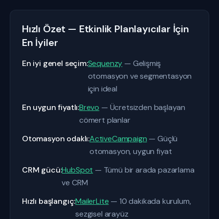
Hızlı Özet — Etkinlik Planlayıcılar İçin
En İyiler
En iyi genel seçim:
Sequenzy
— Gelişmiş
otomasyon ve segmentasyon
için ideal
En uygun fiyatlı:
Brevo
— Ücretsizden başlayan
cömert planlar
Otomasyon odaklı:
ActiveCampaign
— Güçlü
otomasyon, uygun fiyat
CRM gücü:
HubSpot
— Tümü bir arada pazarlama
ve CRM
Hızlı başlangıç:
MailerLite
— 10 dakikada kurulum,
sezgisel arayüz