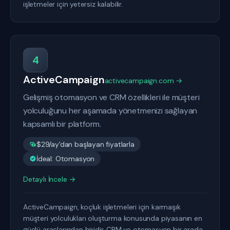
işletmeler için yetersiz kalabilir.
4
ActiveCampaign
activecampaign.com →
Gelişmiş otomasyon ve CRM özellikleri ile müşteri
yolculuğunu her aşamada yönetmenizi sağlayan
kapsamlı bir platform.
$29/ay'dan başlayan fiyatlarla
İdeal: Otomasyon
Detaylı İncele →
ActiveCampaign, koçluk işletmeleri için karmaşık
müşteri yolculukları oluşturma konusunda piyasanın en
güçlü araçlarından biridir. CRM ve otomasyon bir arada