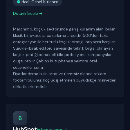
İdeal: Genel Kullanım
Detaylı İncele →
Mailchimp, koçluk sektöründe geniş kullanım alanı bulan
klasik bir e-posta pazarlama aracıdır. 500'den fazla
entegrasyon ile her türlü koçluk pratiği ihtiyacını karşılar.
Sürükle-bırak editörü sayesinde teknik bilgisi olmayan
koçluk pratiği personeli bile profesyonel kampanyalar
oluşturabilir. Şablon kütüphanesi sektöre özel
seçenekler sunar.
Fiyatlandırma hızla artar ve ücretsiz planda reklam
footer'ı bulunur. koçluk işletmeleri büyüdükçe maliyetleri
dikkatle izlemelidir.
6
HubSpot
hubspot.com →