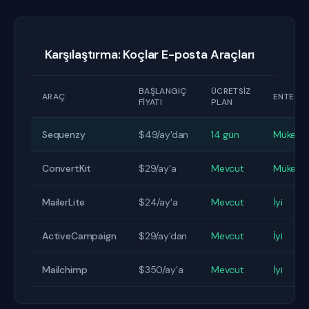
Karşılaştırma: Koçlar E-posta Araçları
BAŞLANGIÇ
ÜCRETSIZ
ARAÇ
ENTEGR
FIYATI
PLAN
Sequenzy
$49/ay'dan
14 gün
Mükem
ConvertKit
$29/ay'a
Mevcut
Mükem
MailerLite
$24/ay'a
Mevcut
İyi
ActiveCampaign
$29/ay'dan
Mevcut
İyi
Mailchimp
$350/ay'a
Mevcut
İyi