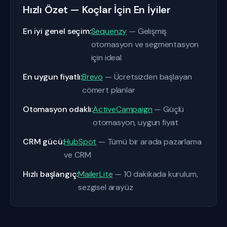
Hızlı Özet — Koçlar İçin En İyiler
En iyi genel seçim:
Sequenzy
— Gelişmiş
otomasyon ve segmentasyon
için ideal
En uygun fiyatlı:
Brevo
— Ücretsizden başlayan
cömert planlar
Otomasyon odaklı:
ActiveCampaign
— Güçlü
otomasyon, uygun fiyat
CRM gücü:
HubSpot
— Tümü bir arada pazarlama
ve CRM
Hızlı başlangıç:
MailerLite
— 10 dakikada kurulum,
sezgisel arayüz