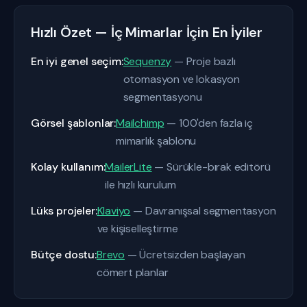
Hızlı Özet — İç Mimarlar İçin En İyiler
En iyi genel seçim:
Sequenzy
— Proje bazlı
otomasyon ve lokasyon
segmentasyonu
Görsel şablonlar:
Mailchimp
— 100'den fazla iç
mimarlık şablonu
Kolay kullanım:
MailerLite
— Sürükle-bırak editörü
ile hızlı kurulum
Lüks projeler:
Klaviyo
— Davranışsal segmentasyon
ve kişiselleştirme
Bütçe dostu:
Brevo
— Ücretsizden başlayan
cömert planlar