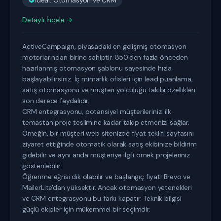
İdeal: Otomasyon ve CRM
Detaylı İncele →
ActiveCampaign, piyasadaki en gelişmiş otomasyon
motorlarından birine sahiptir. 850'den fazla önceden
hazırlanmış otomasyon şablonu sayesinde hızla
başlayabilirsiniz. İç mimarlık ofisleri için lead puanlama,
satış otomasyonu ve müşteri yolculuğu takibi özellikleri
son derece faydalıdır.
CRM entegrasyonu, potansiyel müşterilerinizi ilk
temastan proje teslimine kadar takip etmenizi sağlar.
Örneğin, bir müşteri web sitenizde fiyat teklifi sayfasını
ziyaret ettiğinde otomatik olarak satış ekibinize bildirim
gidebilir ve aynı anda müşteriye ilgili örnek projeleriniz
gösterilebilir.
Öğrenme eğrisi dik olabilir ve başlangıç fiyatı Brevo ve
MailerLite'dan yüksektir. Ancak otomasyon yetenekleri
ve CRM entegrasyonu bu farkı kapatır. Teknik bilgisi
güçlü ekipler için mükemmel bir seçimdir.