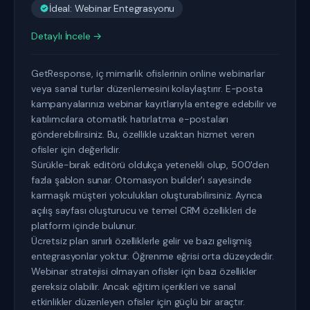
İdeal: Webinar Entegrasyonu
Detaylı İncele →
GetResponse, iç mimarlık ofislerinin online webinarlar
veya sanal turlar düzenlemesini kolaylaştırır. E-posta
kampanyalarınızı webinar kayıtlarıyla entegre edebilir ve
katılımcılara otomatik hatırlatma e-postaları
gönderebilirsiniz. Bu, özellikle uzaktan hizmet veren
ofisler için değerlidir.
Sürükle-bırak editörü oldukça yetenekli olup, 500'den
fazla şablon sunar. Otomasyon builder'ı sayesinde
karmaşık müşteri yolculukları oluşturabilirsiniz. Ayrıca
açılış sayfası oluşturucu ve temel CRM özellikleri de
platform içinde bulunur.
Ücretsiz plan sınırlı özelliklerle gelir ve bazı gelişmiş
entegrasyonlar yoktur. Öğrenme eğrisi orta düzeydedir.
Webinar stratejisi olmayan ofisler için bazı özellikler
gereksiz olabilir. Ancak eğitim içerikleri ve sanal
etkinlikler düzenleyen ofisler için güçlü bir araçtır.