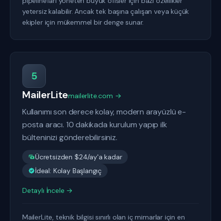
pipeline'ları yöneten büyük ofisler için bazı özellikler
yetersiz kalabilir. Ancak tek başına çalışan veya küçük
ekipler için mükemmel bir denge sunar.
5
MailerLite
mailerlite.com →
Kullanımı son derece kolay, modern arayüzlü e-
posta aracı. 10 dakikada kurulum yapıp ilk
bülteninizi gönderebilirsiniz.
Ücretsizden $24/ay'a kadar
İdeal: Kolay Başlangıç
Detaylı İncele →
MailerLite, teknik bilgisi sınırlı olan iç mimarlar için en