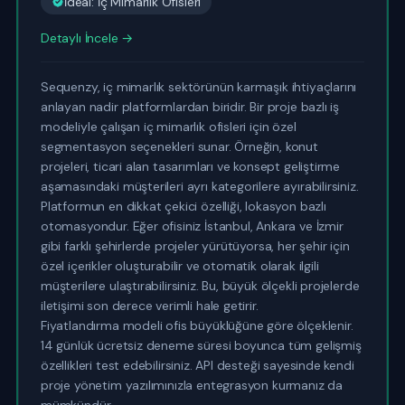
İdeal: İç Mimarlık Ofisleri
Detaylı İncele →
Sequenzy, iç mimarlık sektörünün karmaşık ihtiyaçlarını
anlayan nadir platformlardan biridir. Bir proje bazlı iş
modeliyle çalışan iç mimarlık ofisleri için özel
segmentasyon seçenekleri sunar. Örneğin, konut
projeleri, ticari alan tasarımları ve konsept geliştirme
aşamasındaki müşterileri ayrı kategorilere ayırabilirsiniz.
Platformun en dikkat çekici özelliği, lokasyon bazlı
otomasyondur. Eğer ofisiniz İstanbul, Ankara ve İzmir
gibi farklı şehirlerde projeler yürütüyorsa, her şehir için
özel içerikler oluşturabilir ve otomatik olarak ilgili
müşterilere ulaştırabilirsiniz. Bu, büyük ölçekli projelerde
iletişimi son derece verimli hale getirir.
Fiyatlandırma modeli ofis büyüklüğüne göre ölçeklenir.
14 günlük ücretsiz deneme süresi boyunca tüm gelişmiş
özellikleri test edebilirsiniz. API desteği sayesinde kendi
proje yönetim yazılımınızla entegrasyon kurmanız da