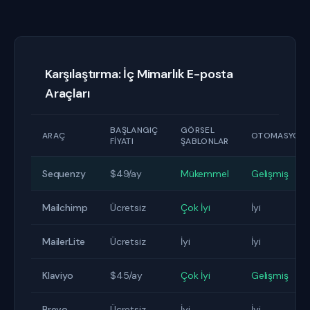
Karşılaştırma: İç Mimarlık E-posta
Araçları
BAŞLANGIÇ
GÖRSEL
ARAÇ
OTOMASYON
FIYATI
ŞABLONLAR
Sequenzy
$49/ay
Mükemmel
Gelişmiş
Mailchimp
Ücretsiz
Çok İyi
İyi
MailerLite
Ücretsiz
İyi
İyi
Klaviyo
$45/ay
Çok İyi
Gelişmiş
Brevo
Ücretsiz
İyi
İyi