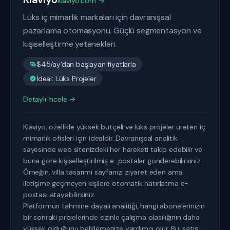
klaviyo.com →
Lüks iç mimarlık markaları için davranışsal
pazarlama otomasyonu. Güçlü segmentasyon ve
kişiselleştirme yetenekleri.
$45/ay'dan başlayan fiyatlarla
İdeal: Lüks Projeler
Detaylı İncele →
Klaviyo, özellikle yüksek bütçeli ve lüks projeler üreten iç
mimarlık ofisleri için idealdir. Davranışsal analitik
sayesinde web sitenizdeki her hareketi takip edebilir ve
buna göre kişiselleştirilmiş e-postalar gönderebilirsiniz.
Örneğin, villa tasarımı sayfanızı ziyaret eden ama
iletişime geçmeyen kişilere otomatik hatırlatma e-
postası atayabilirsiniz.
Platformun tahmine dayalı analitiği, hangi abonelerinizin
bir sonraki projelerinde sizinle çalışma olasılığının daha
yüksek olduğunu belirlemenize yardımcı olur. Bu, satış