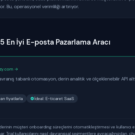
. Bu, operasyonel verimliliği artırıyor.
15 En İyi E-posta Pazarlama Aracı
zy.com →
davranış tabanlı otomasyon, derin analitik ve ölçeklenebilir API a
n fiyatlarla
İdeal: E-ticaret SaaS
erinin müşteri onboarding süreçlerini otomatikleştirmesi ve kullanıcı etki
ar. Trial kullanıcılarını nasıl davranışsal segmentlere ayıracağınızdan, chu