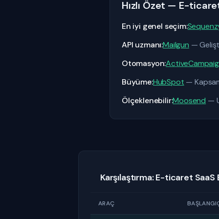
Hızlı Özet — E-ticaret
En iyi genel seçim:
Sequenz
API uzmanı:
Mailgun
— Gelişt
Otomasyon:
ActiveCampai
Büyüme:
HubSpot
— Kapsaml
Ölçeklenebilir:
Moosend
— U
Karşılaştırma: E-ticaret SaaS
ARAÇ
BAŞLANGIÇ