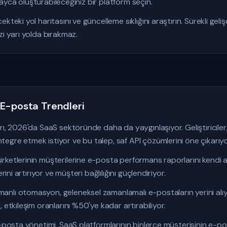
kolayca oluşturabileceğiniz bir platform seçin.
teki yol haritasını ve güncelleme sıklığını araştırın. Sürekli geliş
zi yarı yolda bırakmaz.
E-posta Trendleri
rı, 2026'da SaaS sektöründe daha da yaygınlaşıyor. Geliştiriciler
gre etmek istiyor ve bu talep, saf API çözümlerini öne çıkarıyo
rketlerinin müşterilerine e-posta performans raporlarını kendi 
rini artırıyor ve müşteri bağlılığını güçlendiriyor.
lı otomasyon, geleneksel zamanlamalı e-postaların yerini alıyor
 etkileşim oranlarını %50'ye kadar artırabiliyor.
e-posta yönetimi, SaaS platformlarının binlerce müşterisinin e-po