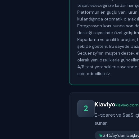
tespit edeceğinize kadar her ş
Platformun en güçlü yanı, ürün ve
kullandığında otomatik olarak il
Entegrasyon konusunda son dere
desteği sayesinde özel geliştirm
Raporlama ve analitik araçları,
şekilde gösterir. Bu sayede paza
Sequenzy'nin müşteri destek eki
olarak yeni özelliklerle güncellen
A/B test yetenekleri sayesinde 
elde edebilirsiniz.
Klaviyo
klaviyo.co
2
E-ticaret ve SaaS i
sunar.
$45/ay'dan başlaya