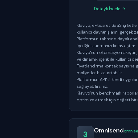
Detaylı İncele →
Klaviyo, e-ticaret SaaS şirketl
kullanıcı davranışlarını gerçek z
Platformun tahmine dayalı analit
içeriğini sunmanızı kolaylaştırır.
Klaviyo'nun otomasyon akışları
ve dinamik içerik ile kullanıcı den
Fiyatlandırma kontak sayısına gö
maliyetler hızla artabilir.
Platformun API'si, kendi uygul
sağlayabilirsiniz.
Klaviyo'nun benchmark raporları,
optimize etmek için değerli bir 
Omnisend
omnis
3