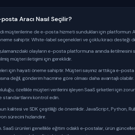
-posta Aracı Nasıl Seçilir?
endi müşterilerine de e-posta hizmeti sundukları için platformun A
öneme sahiptir. White-label seçenekleri ve çoklu kiracı desteği de
lamanızdaki olayların e-posta platformuna anında iletilmesini s
miş müşteri iletişimi için gereklidir.
meleri için hayati öneme sahiptir. Müşteri sayınız arttıkça e-post
sına değil, gönderim hacmine göre olması daha avantajlı olabilir.
uluğu, özellikle müşteri verilerini işleyen SaaS şirketleri için zor
me standartlarını kontrol edin.
 kalitesi ve SDK çeşitliliği de önemlidir. JavaScript, Python, Ru
n sürecini hızlandırır.
n. SaaS ürünleri genellikle eğitim odaklı e-postalar, ürün güncelle