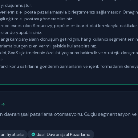
eyi düşünmüştür.
rilerinizi e-posta pazarlamasıyla birleştirmenizi sağlamasıdır. Örneğin, bir
gili eğitim e-postası gönderebilirsiniz.
ce esnek olan Sequenzy, popüler e-ticaret platformlarıyla dakikalar i
eler de yapabilirsiniz.
 hangi kampanyaların dönüşüm getirdiğini, hangi kullanıcı segmentlerinin
rlama bütçenizi en verimli şekilde kullanabilirsiniz.
bi, SaaS işletmelerinin özel ihtiyaçlarına hakimdir ve stratejik danışma
ir.
farklı konu satırlarını, gönderim zamanlarını ve içerik formatlarını den
m →
çin davranışsal pazarlama otomasyonu. Güçlü segmentasyon ve ki
n fiyatlarla
İdeal: Davranışsal Pazarlama