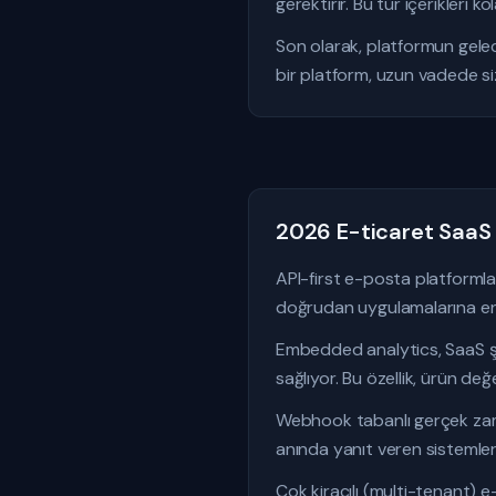
gerektirir. Bu tür içerikleri 
Son olarak, platformun gelecek
bir platform, uzun vadede si
2026 E-ticaret SaaS 
API-first e-posta platformla
doğrudan uygulamalarına ente
Embedded analytics, SaaS şi
sağlıyor. Bu özellik, ürün değe
Webhook tabanlı gerçek zaman
anında yanıt veren sistemler,
Çok kiracılı (multi-tenant) 