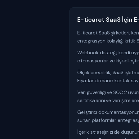
E-ticaret SaaS İçin E
E-ticaret SaaS şirketleri, k
entegrasyon kolaylığı kritik 
Webhook desteği, kendi uygu
otomasyonlar ve kişiselleştiril
Ölçeklenebilirlik, SaaS işlet
Fiyatlandırmanın kontak sayı
Veri güvenliği ve SOC 2 uyuml
sertifikalarını ve veri şifrele
Geliştirici dokümantasyonunun
sunan platformlar entegrasyo
İçerik stratejinizi de düşünü