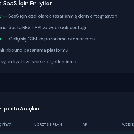
 SaaS İçin En İyiler
y
— SaaS için özel olarak tasarlanmış derin entegrasyon
irici dostu REST API ve webhook desteği
gn
— Gelişmiş CRM ve pazarlama otomasyonu
ı inbound pazarlama platformu
ygun fiyatlı ve sınırsız ölçeklendirme
 E-posta Araçları
 FIYATI
ÜCRETSIZ PLAN
API
WEBH