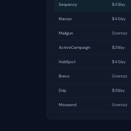
Sequenzy
$49/ay
Klaviyo
$45/ay
Mailgun
Ücretsiz
ActiveCampaign
$29/ay
HubSpot
$45/ay
Brevo
Ücretsiz
Drip
$39/ay
Moosend
Ücretsiz