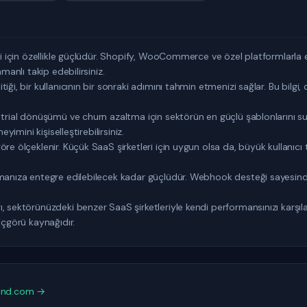
eri için özellikle güçlüdür. Shopify, WooCommerce ve özel platformlarl
amanlı takip edebilirsiniz.
iği, bir kullanıcının bir sonraki adımını tahmin etmenizi sağlar. Bu bil
, trial dönüşümü ve churn azaltma için sektörün en güçlü şablonlarını 
eyimini kişiselleştirebilirsiniz.
re ölçeklenir. Küçük SaaS şirketleri için uygun olsa da, büyük kullanıcı
amanıza entegre edilebilecek kadar güçlüdür. Webhook desteği sayesinde
 sektörünüzdeki benzer SaaS şirketleriyle kendi performansınızı karşılaşt
içgörü kaynağıdır.
end.com →