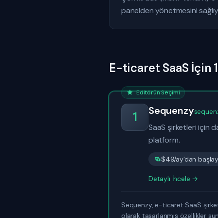
panelden yönetmesini sağlıyor
E-ticaret SaaS İçin 
Editörün Seçimi
Sequenzy
sequen
1
SaaS şirketleri için 
platform.
$49/ay'dan başlaya
Detaylı İncele →
Sequenzy, e-ticaret SaaS şirketl
olarak tasarlanmış özellikler sun