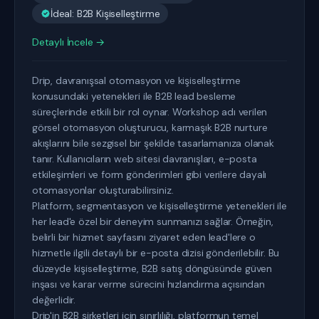
İdeal: B2B Kişiselleştirme
Detaylı İncele →
Drip, davranışsal otomasyon ve kişiselleştirme
konusundaki yetenekleri ile B2B lead besleme
süreçlerinde etkili bir rol oynar. Workshop adı verilen
görsel otomasyon oluşturucu, karmaşık B2B nurture
akışlarını bile sezgisel bir şekilde tasarlamanıza olanak
tanır. Kullanıcıların web sitesi davranışları, e-posta
etkileşimleri ve form gönderimleri gibi verilere dayalı
otomasyonlar oluşturabilirsiniz.
Platform, segmentasyon ve kişiselleştirme yetenekleri ile
her lead'e özel bir deneyim sunmanızı sağlar. Örneğin,
belirli bir hizmet sayfasını ziyaret eden lead'lere o
hizmetle ilgili detaylı bir e-posta dizisi gönderilebilir. Bu
düzeyde kişiselleştirme, B2B satış döngüsünde güven
inşası ve karar verme sürecini hızlandırma açısından
değerlidir.
Drip'in B2B şirketleri için sınırlılığı, platformun temel