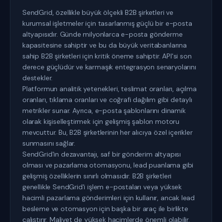
SendGrid, özellikle büyük ölçekli B2B şirketleri ve
kurumsal işletmeler için tasarlanmış güçlü bir e-posta
altyapısıdır. Günde milyonlarca e-posta gönderme
kapasitesine sahiptir ve bu da büyük veritabanlarına
sahip B2B şirketleri için kritik öneme sahiptir. API'si son
derece güçlüdür ve karmaşık entegrasyon senaryolarını
destekler.
Platformun analitik yetenekleri, teslimat oranları, açılma
oranları, tıklama oranları ve coğrafi dağılım gibi detaylı
metrikler sunar. Ayrıca, e-posta şablonlarını dinamik
olarak kişiselleştirmek için gelişmiş şablon motoru
mevcuttur. Bu, B2B şirketlerinin her alıcıya özel içerikler
sunmasını sağlar.
SendGrid'in dezavantajı, saf bir gönderim altyapısı
olması ve pazarlama otomasyonu, lead puanlama gibi
gelişmiş özelliklerin sınırlı olmasıdır. B2B şirketleri
genellikle SendGrid'i işlem e-postaları veya yüksek
hacimli pazarlama gönderimleri için kullanır, ancak lead
besleme ve otomasyon için başka bir araç ile birlikte
çalıştırır. Maliyet de yüksek hacimlerde önemli olabilir.