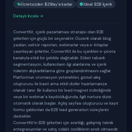
Ücretsizden $29/ay'a kadar
İdeal: B2B İçerik
Detaylı İncele →
ConvertKit, içerik pazarlaması stratejisi olan B2B
şirketleri için güçlü bir seçenektir. Düzenli olarak blog
yazıları, sektör raporları, webinarlar veya e-kitaplar
yayınlayan şirketler, ConvertKit ile bu içerikleri e-posta
kanalıyla etkili bir şekilde dağıtabilir. Etiket tabanlı
segmentasyon, kullanıcıların ilgi alanlarına ve içerik
tüketim alışkanlıklarına göre gruplandırılmasını sağlar.
Platformun otomasyon yetenekleri, görsel akış
oluşturucu ile basit ama etkili diziler hazırlamanıza
olanak tanır. Bir kullanıcı bir lead magnet indirdiğinde
veya bir webinar'a kaydolduğunda, ilgili nurture dizisi
otomatik olarak başlar. Açılış sayfası oluşturucu ve kayıt
formu şablonları da B2B lead generation süreçlerini
destekler.
ConvertKit'in B2B şirketleri için sınırlılığı, gelişmiş teknik
entegrasyonlar ve satış odaklı özelliklerin sınırlı olmasıdır.