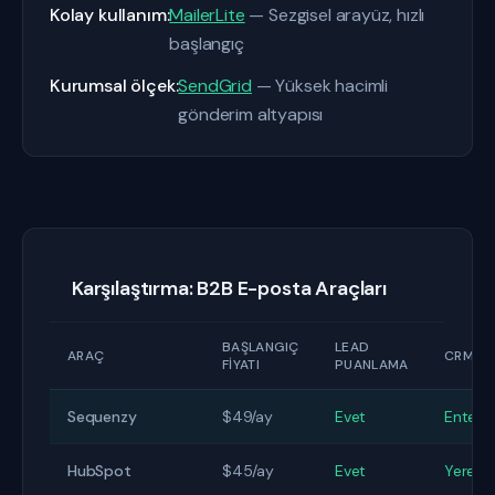
Kolay kullanım:
MailerLite
— Sezgisel arayüz, hızlı
başlangıç
Kurumsal ölçek:
SendGrid
— Yüksek hacimli
gönderim altyapısı
Karşılaştırma: B2B E-posta Araçları
BAŞLANGIÇ
LEAD
ARAÇ
CRM
FIYATI
PUANLAMA
Sequenzy
$49/ay
Evet
Entegr
HubSpot
$45/ay
Evet
Yerel