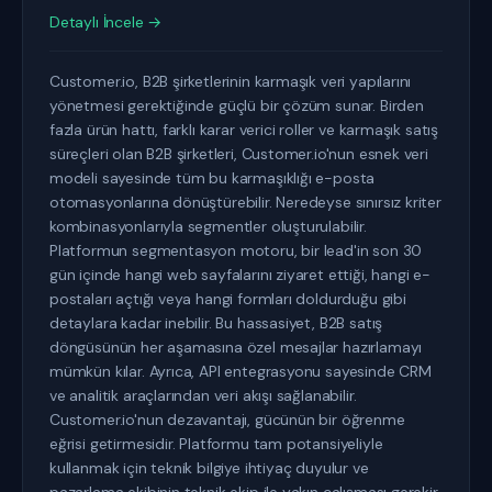
Detaylı İncele →
Customer.io, B2B şirketlerinin karmaşık veri yapılarını
yönetmesi gerektiğinde güçlü bir çözüm sunar. Birden
fazla ürün hattı, farklı karar verici roller ve karmaşık satış
süreçleri olan B2B şirketleri, Customer.io'nun esnek veri
modeli sayesinde tüm bu karmaşıklığı e-posta
otomasyonlarına dönüştürebilir. Neredeyse sınırsız kriter
kombinasyonlarıyla segmentler oluşturulabilir.
Platformun segmentasyon motoru, bir lead'in son 30
gün içinde hangi web sayfalarını ziyaret ettiği, hangi e-
postaları açtığı veya hangi formları doldurduğu gibi
detaylara kadar inebilir. Bu hassasiyet, B2B satış
döngüsünün her aşamasına özel mesajlar hazırlamayı
mümkün kılar. Ayrıca, API entegrasyonu sayesinde CRM
ve analitik araçlarından veri akışı sağlanabilir.
Customer.io'nun dezavantajı, gücünün bir öğrenme
eğrisi getirmesidir. Platformu tam potansiyeliyle
kullanmak için teknik bilgiye ihtiyaç duyulur ve