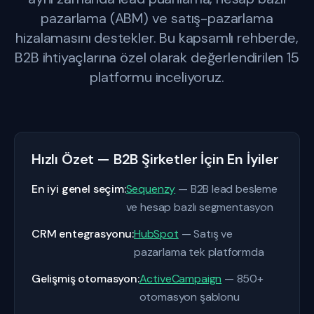
pazarlama (ABM) ve satış-pazarlama
hizalamasını destekler. Bu kapsamlı rehberde,
B2B ihtiyaçlarına özel olarak değerlendirilen 15
platformu inceliyoruz.
Hızlı Özet — B2B Şirketler İçin En İyiler
En iyi genel seçim:
Sequenzy
— B2B lead besleme
ve hesap bazlı segmentasyon
CRM entegrasyonu:
HubSpot
— Satış ve
pazarlama tek platformda
Gelişmiş otomasyon:
ActiveCampaign
— 850+
otomasyon şablonu