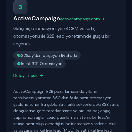
3
ActiveCampaign
activecampaign.com →
Gelişmiş otomasyon, yerel CRM ve satış
otomasyonu ile B2B lead yönetiminde güçlü bir
seçenek.
$29/ay'dan başlayan fiyatlarla
İdeal: B2B Otomasyon
Detaylı İncele →
ActiveCampaign, B2B pazarlamasında yılların
tecrübesini yansıtan 850'den fazla hazır otomasyon
şablonu sunar. Bu şablonlar, farklı sektörlerdeki B2B satış
döngülerine göre tasarlanmıştır ve hızlı bir başlangıç
yapmanızı sağlar. Lead puanlama sistemi, bir lead'in
satışa hazır olup olmadığını belirlemenize yardımcı olur
ve pazarlama kalifiye lead (MQL) ile satış kalifiye lead