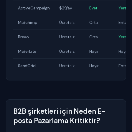
ActiveCampaign
$29/ay
Evet
Yerel
Mailchimp
Ücretsiz
Orta
Entegr
Brevo
Ücretsiz
Orta
Yerel
MailerLite
Ücretsiz
Hayır
Hayır
SendGrid
Ücretsiz
Hayır
Entegr
B2B şirketleri için Neden E-
posta Pazarlama Kritiktir?