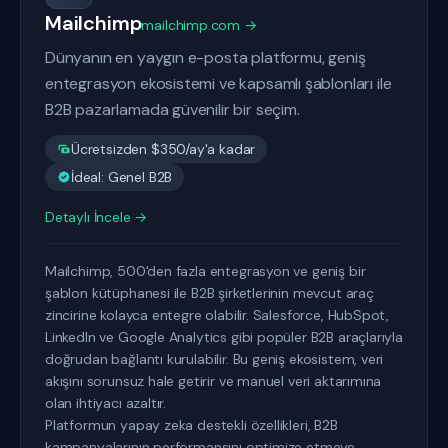
Mailchimp
mailchimp.com →
Dünyanın en yaygın e-posta platformu, geniş
entegrasyon ekosistemi ve kapsamlı şablonları ile
B2B pazarlamada güvenilir bir seçim.
Ücretsizden $350/ay'a kadar
İdeal: Genel B2B
Detaylı İncele →
Mailchimp, 500'den fazla entegrasyon ve geniş bir
şablon kütüphanesi ile B2B şirketlerinin mevcut araç
zincirine kolayca entegre olabilir. Salesforce, HubSpot,
LinkedIn ve Google Analytics gibi popüler B2B araçlarıyla
doğrudan bağlantı kurulabilir. Bu geniş ekosistem, veri
akışını sorunsuz hale getirir ve manuel veri aktarımına
olan ihtiyacı azaltır.
Platformun yapay zeka destekli özellikleri, B2B
kampanyalarının performansını optimize etmeye