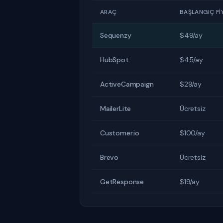
ARAÇ
BAŞLANGIÇ FIY
Sequenzy
$49/ay
HubSpot
$45/ay
ActiveCampaign
$29/ay
MailerLite
Ücretsiz
Customer.io
$100/ay
Brevo
Ücretsiz
GetResponse
$19/ay