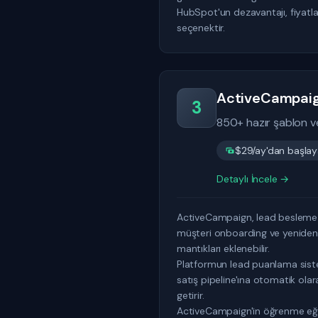
HubSpot'un dezavantajı, fiyatlan
seçenektir.
ActiveCampai
3
850+ hazır şablon v
$29/ay'dan başlaya
Detaylı İncele →
ActiveCampaign, lead besleme iç
müşteri onboarding ve yeniden e
mantıkları eklenebilir.
Platformun lead puanlama sistem
satış pipeline'ına otomatik olara
getirir.
ActiveCampaign'in öğrenme eğris