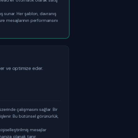
n lead'ler otomatik olarak satış
ış sunar. Her şablon, davranış
urture mesajlarının performansını
er ve optimize eder.
erinde çalışmasını sağlar. Bir
şlenir. Bu bütünsel görünürlük,
işiselleştirilmiş mesajlar
manıza olanak tanır.