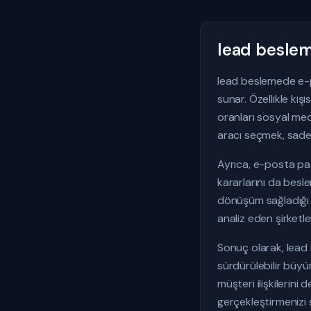
lead beslem
lead beslemede e-po
sunar. Özellikle kiş
oranları sosyal me
aracı seçmek, sadece
Ayrıca, e-posta paz
kararlarını da besle
dönüşüm sağladığı gi
analiz eden şirketle
Sonuç olarak, lead 
sürdürülebilir büyüm
müşteri ilişkilerini
gerçekleştirmenizi 