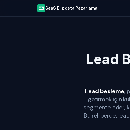
SaaS E-posta Pazarlama
Lead B
Lead besleme
, 
getirmek için kul
segmente eder, kişi
Bu rehberde, lead 