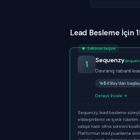
Lead Besleme İçin 1
Editörün Seçimi
Sequenzy
sequen
1
Davranış tabanlı lea
$49/ay'dan başlaya
Detaylı İncele →
Sequenzy, lead besleme süreçler
etkileşimlerini ve içerik tüketim 
satışa hazır olma süresini kısalt
Platformun lead puanlama sistem