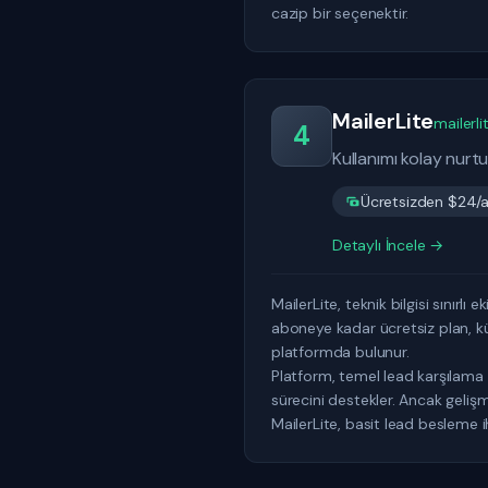
cazip bir seçenektir.
MailerLite
mailerl
4
Kullanımı kolay nurt
Ücretsizden $24/a
Detaylı İncele →
MailerLite, teknik bilgisi sınırl
aboneye kadar ücretsiz plan, kü
platformda bulunur.
Platform, temel lead karşılama ve
sürecini destekler. Ancak gelişmi
MailerLite, basit lead besleme i