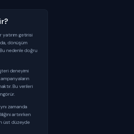
ir?
yatırım getirisi
ığında, dönüşüm
. Bu nedenle doğru
şteri deneyimi
i kampanyaların
ktır. Bu verileri
öngörür.
 aynı zamanda
iğini artırırken
i en üst düzeyde