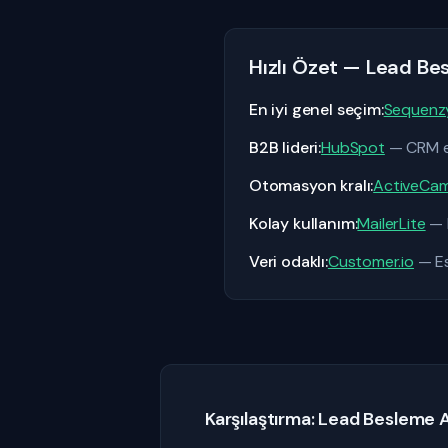
Hızlı Özet — Lead Bes
En iyi genel seçim:
Sequenz
B2B lideri:
HubSpot
— CRM en
Otomasyon kralı:
ActiveCa
Kolay kullanım:
MailerLite
— B
Veri odaklı:
Customer.io
— Es
Karşılaştırma: Lead Besleme A