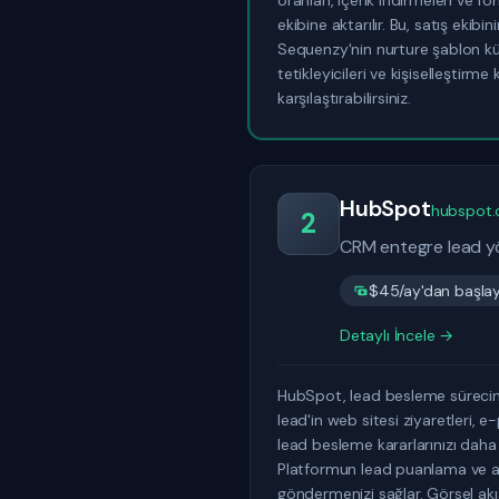
oranları, içerik indirmeleri ve f
ekibine aktarılır. Bu, satış ekib
Sequenzy'nin nurture şablon kütü
tetikleyicileri ve kişiselleştirme
karşılaştırabilirsiniz.
HubSpot
hubspot
2
CRM entegre lead yö
$45/ay'dan başlaya
Detaylı İncele →
HubSpot, lead besleme sürecini 
lead'in web sitesi ziyaretleri, 
lead besleme kararlarınızı daha bi
Platformun lead puanlama ve akıll
göndermenizi sağlar. Görsel akış 