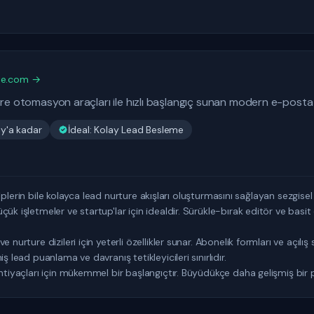
ite.com →
ure otomasyon araçları ile hızlı başlangıç sunan modern e-posta
y'a kadar
İdeal: Kolay Lead Besleme
ı ekiplerin bile kolayca lead nurture akışları oluşturmasını sağlayan sezgise
çük işletmeler ve startup'lar için idealdir. Sürükle-bırak editör ve ba
 nurture dizileri için yeterli özellikler sunar. Abonelik formları ve açılış
ş lead puanlama ve davranış tetikleyicileri sınırlıdır.
htiyaçları için mükemmel bir başlangıçtır. Büyüdükçe daha gelişmiş bir p