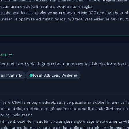
orm gönderimleri gibi etkileşimler puanlanır. Belirli bir puan eşiğine ulaşa
inin zamanını en değerli fırsatlara odaklamasını sağlar.
phanesi, farklı sektörler ve satış döngüleri için 500'den fazla hazır ak
 kuralları ile optimize edilmiştir. Ayrıca, A/B testi yetenekleri ile farklı n
.com →
netimi. Lead yolculuğunun her aşamasını tek bir platformdan izl
n fiyatlarla
İdeal: B2B Lead Besleme
yerel CRM ile entegre ederek, satış ve pazarlama ekiplerinin aynı veri üz
e-posta etkileşimleri ve form gönderimleri otomatik olarak CRM kaydına i
linçli hale getirir.
ı içerik özellikleri, lead'leri davranışlarına göre segmente etmenizi ve k
oluşturucu, karmaşık nurture akışlarını bile anlaşılır bir şekilde tasarla