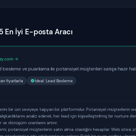
5 En İyi E-posta Aracı
zy.com →
d besleme ve puanlama ile potansiyel müşterileri satışa hazır hale
n fiyatlarla
İdeal: Lead Besleme
ini bir üst seviyeye taşıyan bir platformdur. Potansiyel müşterilerin we
alışkanlıklarını analiz ederek, her lead için kişiselleştirilmiş bir nurture d
ır ve dönüşüm oranlarını artırır.
i, potansiyel müşterilerin satın alma olasılığını hesaplar. Web sitesi z