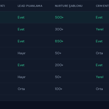
ATI
LEAD PUANLAMA
NURTURE ŞABLONU
CRM EN
Evet
500+
Evet
Evet
300+
Yerel
Evet
850+
Evet
Hayır
50+
Orta
Evet
200+
Evet
Hayır
50+
Yerel
Orta
100+
Orta