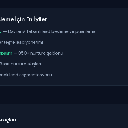
leme İçin En İyiler
y
— Davranış tabanlı lead besleme ve puanlama
tegre lead yönetimi
mpaign
— 850+ nurture şablonu
asit nurture akışları
nek lead segmentasyonu
raçları