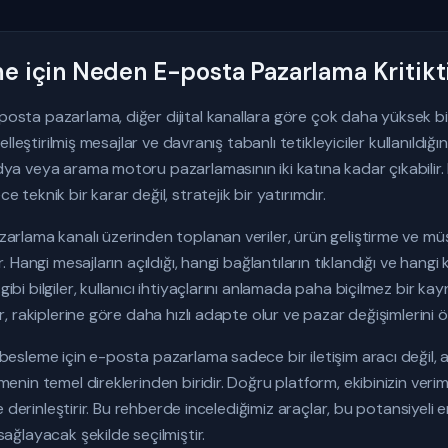
e için Neden E-posta Pazarlama Kritikt
sta pazarlama, diğer dijital kanallara göre çok daha yüksek bir 
iselleştirilmiş mesajlar ve davranış tabanlı tetikleyiciler kullanıld
dya veya arama motoru pazarlamasının iki katına kadar çıkabilir
 teknik bir karar değil, stratejik bir yatırımdır.
arlama kanalı üzerinden toplanan veriler, ürün geliştirme ve mü
r. Hangi mesajların açıldığı, hangi bağlantıların tıklandığı ve hang
bi bilgiler, kullanıcı ihtiyaçlarını anlamada paha biçilmez bir kayna
r, rakiplerine göre daha hızlı adapte olur ve pazar değişimlerini 
besleme için e-posta pazarlama sadece bir iletişim aracı değil,
enin temel direklerinden biridir. Doğru platform, ekibinizin verimlil
 de derinleştirir. Bu rehberde incelediğimiz araçlar, bu potansiyel
sağlayacak şekilde seçilmiştir.