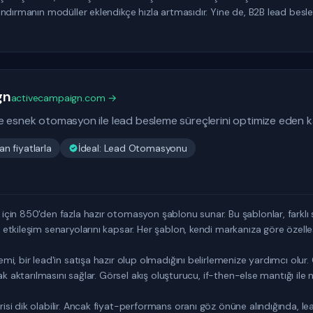
dırmanın modüller eklendikçe hızla artmasıdır. Yine de, B2B lead besleme
gn
activecampaign.com →
e esnek otomasyon ile lead besleme süreçlerini optimize eden ka
n fiyatlarla
İdeal: Lead Otomasyonu
in 850'den fazla hazır otomasyon şablonu sunar. Bu şablonlar, farklı s
tkileşim senaryolarını kapsar. Her şablon, kendi markanıza göre özelleş
i, bir lead'in satışa hazır olup olmadığını belirlemenize yardımcı olur.
k aktarılmasını sağlar. Görsel akış oluşturucu, if-then-else mantığı ile n
i dik olabilir. Ancak fiyat-performans oranı göz önüne alındığında, lea