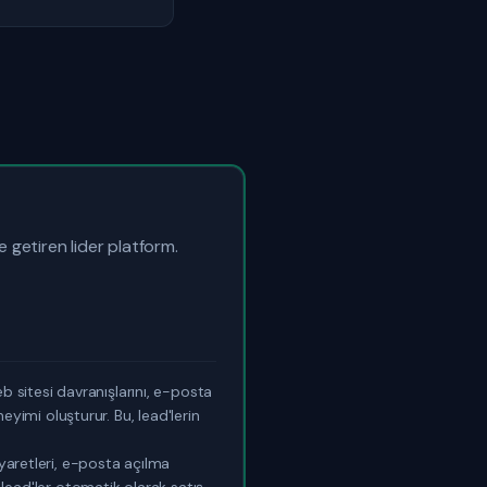
 getiren lider platform.
b sitesi davranışlarını, e-posta
eneyimi oluşturur. Bu, lead'lerin
iyaretleri, e-posta açılma