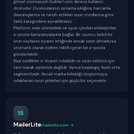
görsel otomasyon builder'ı son derece kullanıcı
dostudur. Oyuncularınızı oynama sıklığına, harcama
davranışlarına ve tercih ettikleri oyun modlarına göre
farklı kategorilere ayırabilirsiniz.
Platform, web sitenizdeki ve oyun içindeki etkileşimleri
e-posta kampanyalarına bağlar. Bir oyuncu belirli bir
ürün sayfasını ziyaret ettiğinde ancak satın almadıysa
otomatik olarak indirim teklifi içeren bir e-posta
gönderilebilir.
Bazı özellikleri e-ticaret odaklıdır ve oyun sektörü için
tam olarak optimize değildir. Ayrıca başlangıç fiyatı orta
segmenttedir. Ancak marka bilinirliği oluşturmaya
odaklanan oyun şirketleri için güçlü bir seçenektir.
15
MailerLite
mailerlite.com →