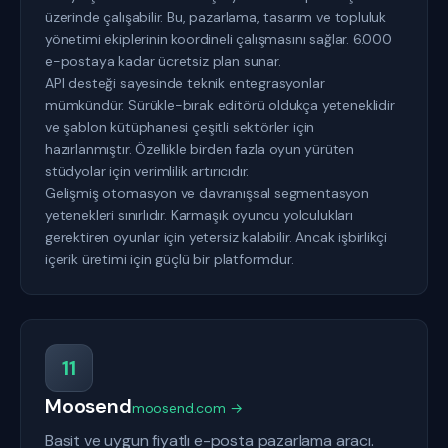
üzerinde çalışabilir. Bu, pazarlama, tasarım ve topluluk
yönetimi ekiplerinin koordineli çalışmasını sağlar. 6.000
e-postaya kadar ücretsiz plan sunar.
API desteği sayesinde teknik entegrasyonlar
mümkündür. Sürükle-bırak editörü oldukça yeteneklidir
ve şablon kütüphanesi çeşitli sektörler için
hazırlanmıştır. Özellikle birden fazla oyun yürüten
stüdyolar için verimlilik artırıcıdır.
Gelişmiş otomasyon ve davranışsal segmentasyon
yetenekleri sınırlıdır. Karmaşık oyuncu yolculukları
gerektiren oyunlar için yetersiz kalabilir. Ancak işbirlikçi
içerik üretimi için güçlü bir platformdur.
11
Moosend
moosend.com →
Basit ve uygun fiyatlı e-posta pazarlama aracı.