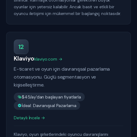
sınırlıdır. Karmaşık otomasyonlar gerektiren büyük
oyunlar için yetersiz kalabilir. Ancak basit ve etkili bir
oyuncu iletişimi için mükemmel bir başlangıç noktasıdır.
12
Klaviyo
klaviyo.com →
E-ticaret ve oyun için davranışsal pazarlama
otomasyonu. Güçlü segmentasyon ve
kişiselleştirme.
$45/ay'dan başlayan fiyatlarla
İdeal: Davranışsal Pazarlama
Detaylı İncele →
Klaviyo, oyun şirketlerindeki oyuncu davranışlarını