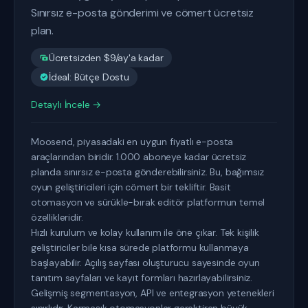
Sınırsız e-posta gönderimi ve cömert ücretsiz
plan.
Ücretsizden $9/ay'a kadar
İdeal: Bütçe Dostu
Detaylı İncele →
Moosend, piyasadaki en uygun fiyatlı e-posta
araçlarından biridir. 1.000 aboneye kadar ücretsiz
planda sınırsız e-posta gönderebilirsiniz. Bu, bağımsız
oyun geliştiricileri için cömert bir tekliftir. Basit
otomasyon ve sürükle-bırak editör platformun temel
özellikleridir.
Hızlı kurulum ve kolay kullanım ile öne çıkar. Tek kişilik
geliştiriciler bile kısa sürede platformu kullanmaya
başlayabilir. Açılış sayfası oluşturucu sayesinde oyun
tanıtım sayfaları ve kayıt formları hazırlayabilirsiniz.
Gelişmiş segmentasyon, API ve entegrasyon yetenekleri