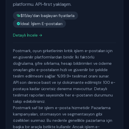
platformu. API-first yaklaşım.
$15/ay'dan başlayan fiyatlarla
İdeal: İşlem E-postaları
Detaylı İncele →
Postmark, oyun şirketlerinin kritik işlem e-postaları için
en güvenilir platformlardan biridir. İki faktörlü
doğrulama, şifre sıfırlama, hesap bildirimleri ve ödeme
onayları gibi e-postaların hızlı ve güvenilir bir şekilde
teslim edilmesini sağlar. %99.9+ teslimat oranı sunar.
API son derece basit ve iyi dokümante edilmiştir. 100 e-
postaya kadar ücretsiz deneme mevcuttur. Detaylı
teslimat raporları sayesinde her e-postanın durumunu
takip edebilirsiniz.
Postmark saf bir işlem e-posta hizmetidir. Pazarlama
kampanyaları, otomasyon ve segmentasyon gibi
özellikleri sunmaz. Bu nedenle genellikle pazarlama için
başka bir araçla birlikte kullanılır. Ancak işlem e-