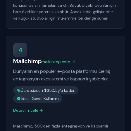
konusunda sınırlamaları vardır. Büyük ölçekli oyunlar için
bazı özellikler yetersiz kalabilir. Ancak indie geliştiriciler
ve küçük stüdyolar için mükemmel bir denge sunar.
4
Mailchimp
mailchimp.com →
Dünyanın en popüler e-posta platformu. Geniş
entegrasyon ekosistemi ve kapsamlı şablonlar.
Ücretsizden $350/ay'a kadar
İdeal: Genel Kullanım
Detaylı İncele →
Mailchimp, 500'den fazla entegrasyon ve kapsamlı