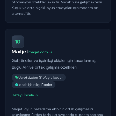
otomasyon özellikleri eksiktir. Ancak hızla gelişmektedir.
Küçük ve orta ölçekli oyun stüdyoları için modern bir
alternatiftir.
10
Mailjet
mailjet.com →
Geliştiriciler ve işbirlikçi ekipler için tasarlanmış,
güçlü API ve ortak çalışma özellikleri.
Ücretsizden $15/ay'a kadar
İdeal: İşbirlikçi Ekipler
Detaylı İncele →
Mailjet, oyun pazarlama ekibinin ortak çalışmasını
kolaylaştırır. Birden fazla kişi aynı anda e-posta şablonu