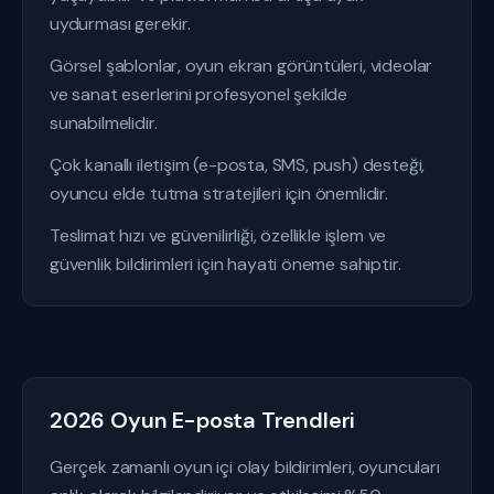
uydurması gerekir.
Görsel şablonlar, oyun ekran görüntüleri, videolar
ve sanat eserlerini profesyonel şekilde
sunabilmelidir.
Çok kanallı iletişim (e-posta, SMS, push) desteği,
oyuncu elde tutma stratejileri için önemlidir.
Teslimat hızı ve güvenilirliği, özellikle işlem ve
güvenlik bildirimleri için hayati öneme sahiptir.
2026 Oyun E-posta Trendleri
Gerçek zamanlı oyun içi olay bildirimleri, oyuncuları