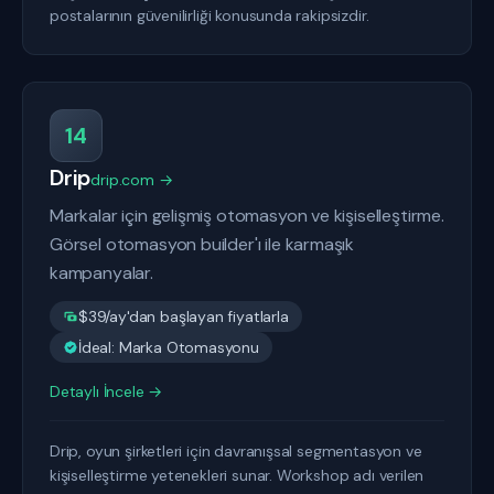
postalarının güvenilirliği konusunda rakipsizdir.
14
Drip
drip.com →
Markalar için gelişmiş otomasyon ve kişiselleştirme.
Görsel otomasyon builder'ı ile karmaşık
kampanyalar.
$39/ay'dan başlayan fiyatlarla
İdeal: Marka Otomasyonu
Detaylı İncele →
Drip, oyun şirketleri için davranışsal segmentasyon ve
kişiselleştirme yetenekleri sunar. Workshop adı verilen