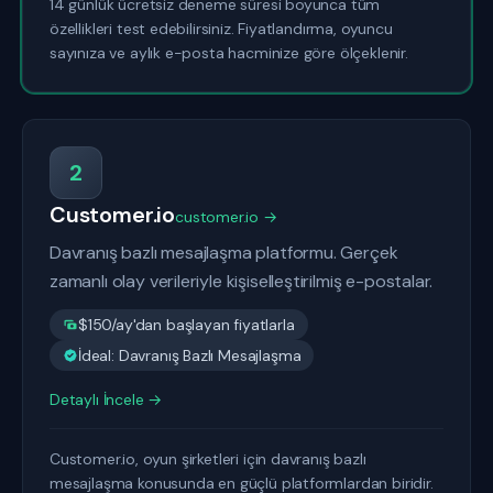
14 günlük ücretsiz deneme süresi boyunca tüm
özellikleri test edebilirsiniz. Fiyatlandırma, oyuncu
sayınıza ve aylık e-posta hacminize göre ölçeklenir.
2
Customer.io
customer.io →
Davranış bazlı mesajlaşma platformu. Gerçek
zamanlı olay verileriyle kişiselleştirilmiş e-postalar.
$150/ay'dan başlayan fiyatlarla
İdeal: Davranış Bazlı Mesajlaşma
Detaylı İncele →
Customer.io, oyun şirketleri için davranış bazlı
mesajlaşma konusunda en güçlü platformlardan biridir.