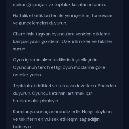
mekaniği, ipuçları ve topluluk kurallarını tanıtın.
Haftalık etkinlik bülteni ile yeni içerikler, turnuvalar
ve güncellemeleri duyurun.
Churn riski taşıyan oyunculara yeniden etkileme
kampanyaları gönderin. Özel etkinlikler ve teklifler
sunun.
Oyun içi satın alma tekliflerini kişiselleştirin.
Oyuncunun tercih ettiği oyun modlarına göre
öneriler yapın.
Topluluk etkinlikleri ve turnuva davetlerini önceden
duyurun. Oyuncu katılımını artırmak için
hatırlatmalar planlayın.
Kampanya sonuçlarını analiz edin. Hangi olayların
ve tekliflerin en yüksek etkileşimi sağladığını
belirleyin.