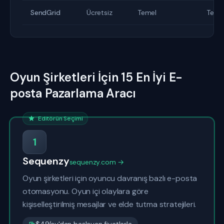
SendGrid
Ücretsiz
Temel
Teme
Oyun Şirketleri İçin 15 En İyi E-
posta Pazarlama Aracı
Editörün Seçimi
1
Sequenzy
sequenzy.com →
Oyun şirketleri için oyuncu davranış bazlı e-posta
otomasyonu. Oyun içi olaylara göre
kişiselleştirilmiş mesajlar ve elde tutma stratejileri.