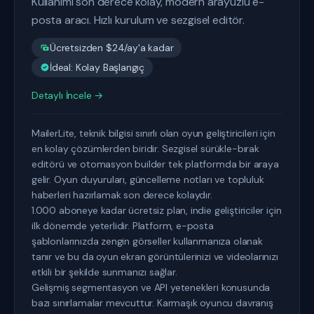
Kullanımı son derece kolay, modern arayüzlü e-
posta aracı. Hızlı kurulum ve sezgisel editör.
Ücretsizden $24/ay'a kadar
İdeal: Kolay Başlangıç
Detaylı İncele →
MailerLite, teknik bilgisi sınırlı olan oyun geliştiricileri için
en kolay çözümlerden biridir. Sezgisel sürükle-bırak
editörü ve otomasyon builder tek platformda bir araya
gelir. Oyun duyuruları, güncelleme notları ve topluluk
haberleri hazırlamak son derece kolaydır.
1.000 aboneye kadar ücretsiz plan, indie geliştiriciler için
ilk dönemde yeterlidir. Platform, e-posta
şablonlarınızda zengin görseller kullanmanıza olanak
tanır ve bu da oyun ekran görüntülerinizi ve videolarınızı
etkili bir şekilde sunmanızı sağlar.
Gelişmiş segmentasyon ve API yetenekleri konusunda
bazı sınırlamalar mevcuttur. Karmaşık oyuncu davranış