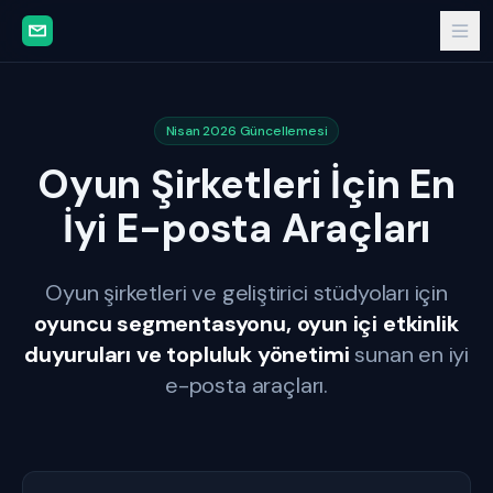
Nisan 2026 Güncellemesi
Oyun Şirketleri İçin En
İyi E-posta Araçları
Oyun şirketleri ve geliştirici stüdyoları için
oyuncu segmentasyonu, oyun içi etkinlik
duyuruları ve topluluk yönetimi
sunan en iyi
e-posta araçları.