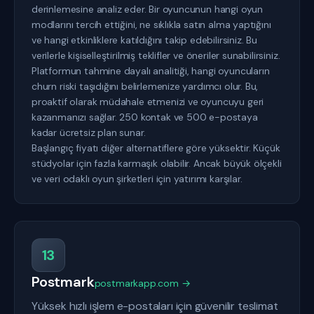
derinlemesine analiz eder. Bir oyuncunun hangi oyun
modlarını tercih ettiğini, ne sıklıkla satın alma yaptığını
ve hangi etkinliklere katıldığını takip edebilirsiniz. Bu
verilerle kişiselleştirilmiş teklifler ve öneriler sunabilirsiniz.
Platformun tahmine dayalı analitiği, hangi oyuncuların
churn riski taşıdığını belirlemenize yardımcı olur. Bu,
proaktif olarak müdahale etmenizi ve oyuncuyu geri
kazanmanızı sağlar. 250 kontak ve 500 e-postaya
kadar ücretsiz plan sunar.
Başlangıç fiyatı diğer alternatiflere göre yüksektir. Küçük
stüdyolar için fazla karmaşık olabilir. Ancak büyük ölçekli
ve veri odaklı oyun şirketleri için yatırımı karşılar.
13
Postmark
postmarkapp.com →
Yüksek hızlı işlem e-postaları için güvenilir teslimat