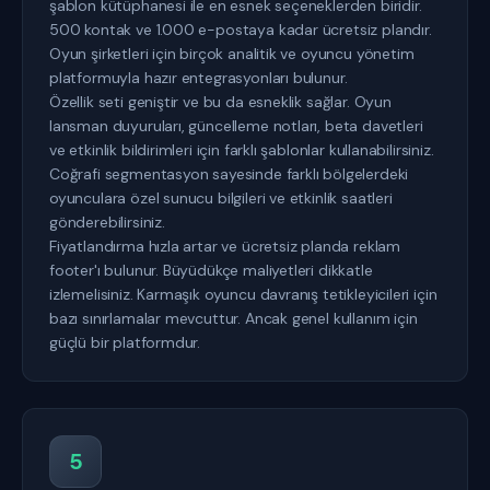
şablon kütüphanesi ile en esnek seçeneklerden biridir.
500 kontak ve 1.000 e-postaya kadar ücretsiz plandır.
Oyun şirketleri için birçok analitik ve oyuncu yönetim
platformuyla hazır entegrasyonları bulunur.
Özellik seti geniştir ve bu da esneklik sağlar. Oyun
lansman duyuruları, güncelleme notları, beta davetleri
ve etkinlik bildirimleri için farklı şablonlar kullanabilirsiniz.
Coğrafi segmentasyon sayesinde farklı bölgelerdeki
oyunculara özel sunucu bilgileri ve etkinlik saatleri
gönderebilirsiniz.
Fiyatlandırma hızla artar ve ücretsiz planda reklam
footer'ı bulunur. Büyüdükçe maliyetleri dikkatle
izlemelisiniz. Karmaşık oyuncu davranış tetikleyicileri için
bazı sınırlamalar mevcuttur. Ancak genel kullanım için
güçlü bir platformdur.
5