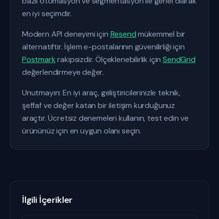
bazlı otomasyon ve segmentasyon ile genel olarak
en iyi seçimdir.
Modern API deneyimi için
Resend
mükemmel bir
alternatiftir. İşlem e-postalarının güvenilirliği için
Postmark
rakipsizdir. Ölçeklenebilirlik için
SendGrid
değerlendirmeye değer.
Unutmayın: En iyi araç, geliştiricilerinizle teknik,
şeffaf ve değer katan bir iletişim kurduğunuz
araçtır. Ücretsiz denemeleri kullanın, test edin ve
ürününüz için en uygun olanı seçin.
İlgili İçerikler