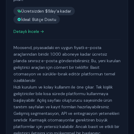
Ücretsizden $9/ay'a kadar
İdeal: Bütçe Dostu
Detaylı İncele →
Moosend, piyasadaki en uygun fiyatlı e-posta
araçlarından biridir. 1.000 aboneye kadar ücretsiz
planda sınırsız e-posta gönderebilirsiniz. Bu, yeni kurulan
geliştirici araçları için cömert bir tekliftir. Basit
otomasyon ve sürükle-bırak editör platformun temel
özellikleridir.
Hızlı kurulum ve kolay kullanım ile öne çıkar. Tek kişilik
geliştiriciler bile kısa sürede platformu kullanmaya
başlayabilir. Açılış sayfası oluşturucu sayesinde ürün
tanıtım sayfaları ve kayıt formları hazırlayabilirsiniz.
Gelişmiş segmentasyon, API ve entegrasyon yetenekleri
sınırlıdır. Karmaşık otomasyonlar gerektiren büyük
platformlar için yetersiz kalabilir. Ancak basit ve etkili bir
geliştirici iletişimi için mükemmel bir başlangıç