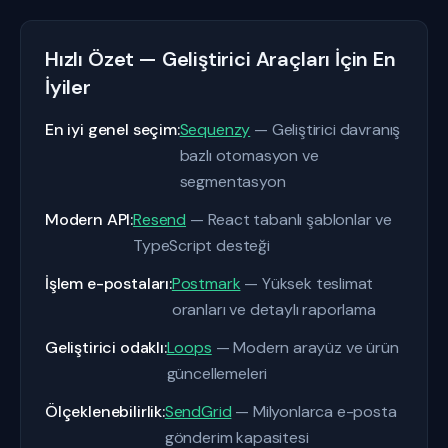
Hızlı Özet — Geliştirici Araçları İçin En
İyiler
En iyi genel seçim:
Sequenzy
— Geliştirici davranış
bazlı otomasyon ve
segmentasyon
Modern API:
Resend
— React tabanlı şablonlar ve
TypeScript desteği
İşlem e-postaları:
Postmark
— Yüksek teslimat
oranları ve detaylı raporlama
Geliştirici odaklı:
Loops
— Modern arayüz ve ürün
güncellemeleri
Ölçeklenebilirlik:
SendGrid
— Milyonlarca e-posta
gönderim kapasitesi