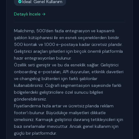
İdeal: Genel Kullanım
Detaylı İncele →
Mailchimp, 500'den fazla entegrasyon ve kapsamlı
şablon kütüphanesi ile en esnek seçeneklerden biridir.
500 kontak ve 1.000 e-postaya kadar ücretsiz plandır.
Geliştirici araçları şirketleri için birçok önemli platformla
hazır entegrasyonları bulunur.
Özellik seti geniştir ve bu da esneklik sağlar. Geliştirici
onboarding e-postaları, API duyuruları, etkinlik davetleri
ve changelog bültenleri için farklı şablonlar
kullanabilirsiniz. Coğrafi segmentasyon sayesinde farklı
bölgelerdeki geliştiricilere özel sunucu bilgileri
gönderebilirsiniz.
Fiyatlandırma hızla artar ve ücretsiz planda reklam
footer'ı bulunur. Büyüdükçe maliyetleri dikkatle
izmelisiniz. Karmaşık geliştirici davranış tetikleyicileri için
bazı sınırlamalar mevcuttur. Ancak genel kullanım için
güçlü bir platformdur.