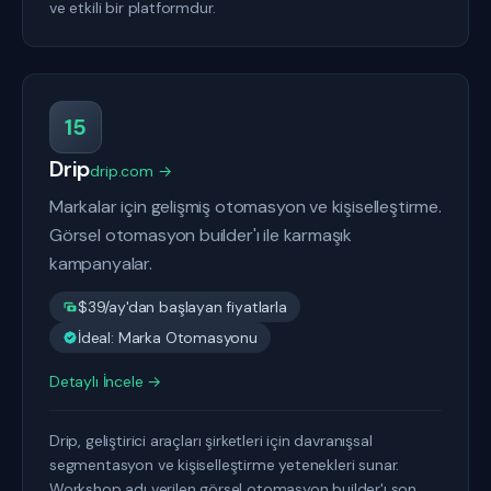
ve etkili bir platformdur.
15
Drip
drip.com →
Markalar için gelişmiş otomasyon ve kişiselleştirme.
Görsel otomasyon builder'ı ile karmaşık
kampanyalar.
$39/ay'dan başlayan fiyatlarla
İdeal: Marka Otomasyonu
Detaylı İncele →
Drip, geliştirici araçları şirketleri için davranışsal
segmentasyon ve kişiselleştirme yetenekleri sunar.
Workshop adı verilen görsel otomasyon builder'ı son