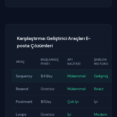
Karşılaştırma: Geliştirici Araçları E-
posta Çözümleri
BAŞLANGIÇ
API
ŞABLON
ARAÇ
FIYATI
KALITESI
MOTORU
Sequenzy
$49/ay
Mükemmel
Gelişmiş
Resend
Ücretsiz
Mükemmel
React
Postmark
$15/ay
Çok İyi
İyi
Loops
Ücretsiz
İyi
Modern