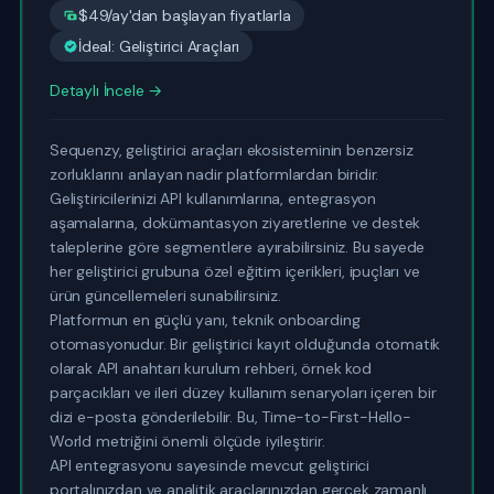
$49/ay'dan başlayan fiyatlarla
İdeal: Geliştirici Araçları
Detaylı İncele →
Sequenzy, geliştirici araçları ekosisteminin benzersiz
zorluklarını anlayan nadir platformlardan biridir.
Geliştiricilerinizi API kullanımlarına, entegrasyon
aşamalarına, dokümantasyon ziyaretlerine ve destek
taleplerine göre segmentlere ayırabilirsiniz. Bu sayede
her geliştirici grubuna özel eğitim içerikleri, ipuçları ve
ürün güncellemeleri sunabilirsiniz.
Platformun en güçlü yanı, teknik onboarding
otomasyonudur. Bir geliştirici kayıt olduğunda otomatik
olarak API anahtarı kurulum rehberi, örnek kod
parçacıkları ve ileri düzey kullanım senaryoları içeren bir
dizi e-posta gönderilebilir. Bu, Time-to-First-Hello-
World metriğini önemli ölçüde iyileştirir.
API entegrasyonu sayesinde mevcut geliştirici
portalınızdan ve analitik araçlarınızdan gerçek zamanlı