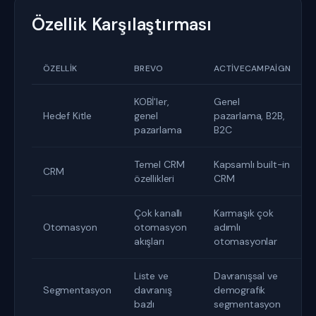
Özellik Karşılaştırması
ÖZELLIK
BREVO
ACTIVECAMPAIGN
KOBİ'ler,
Genel
Hedef Kitle
genel
pazarlama, B2B,
pazarlama
B2C
Temel CRM
Kapsamlı built-in
CRM
özellikleri
CRM
Çok kanallı
Karmaşık çok
Otomasyon
otomasyon
adımlı
akışları
otomasyonlar
Liste ve
Davranışsal ve
Segmentasyon
davranış
demografik
bazlı
segmentasyon