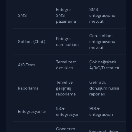
Entegre
SMS
SMS
SMS
entegrasyonu
pazarlama
mevcut
Canlı sohbet
Entegre
Sohbet (Chat)
entegrasyonu
canlı sohbet
mevcut
Temel test
Çok değişkenli
A/B Testi
özellikleri
A/B/C/D testleri
Temel ve
Gelir atfı,
Raporlama
gelişmiş
dönüşüm hunisi
raporlama
raporları
150+
900+
Entegrasyonlar
entegrasyon
entegrasyon
Gönderim
Kademeli, daha