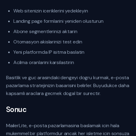
Web sitenizin iceriklerini yedekleyin
Landing page formlarini yeniden olusturun
Abone segmentlerinizi aktarin
Otomasyon akislarinizi test edin
Yeni platformda IP isitma baslatin
Acilma oranlarini karsilastirin
Basitlik ve guc arasindaki dengeyi dogru kurmak, e-posta
pazarlama stratejinizin basarisini belirler. Buyudukce daha
kapsamli araclara gecmek dogal bir surectir.
Sonuc
MailerLite, e-posta pazarlamasina baslamak icin hala
mukemmel bir platformdur ancak her isletme icin sonsuza