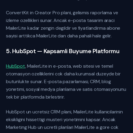
ConvertKit in Creator Pro plani, gelismis raporlama ve
izleme ozellikleri sunar. Ancak e-posta tasarim araci
MailerLite kadar zengin degildir ve fiyatlandirma abone
sayisi arttikca MailerLite dan daha pahali hale gelir.
5. HubSpot — Kapsamli Buyume Platformu
HubSpot
, MailerLite in e-posta, web sitesi ve temel
otomasyon ozelliklerini cok daha kurumsal duzeyde bir
butunlukte sunar. E-posta pazarlamasi, CRM, blog
yonetimi, sosyal medya planlama ve satis otomasyonunu
tek bir platformda birlestirir.
HubSpot un ucretsiz CRM plani, MailerLite kullanicilarinin
eksikligini hissettigi musteri yonetimini kapsar. Ancak
Marketing Hub un ucretli planlari MailerLite a gore cok