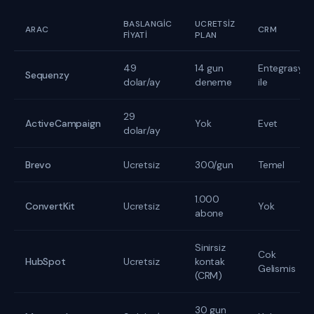
BASLANGIC
UCRETSIZ
ARAC
CRM
FIYATI
PLAN
49
14 gun
Entegrasyo
Sequenzy
dolar/ay
deneme
ile
29
ActiveCampaign
Yok
Evet
dolar/ay
Brevo
Ucretsiz
300/gun
Temel
1.000
ConvertKit
Ucretsiz
Yok
abone
Sinirsiz
Cok
HubSpot
Ucretsiz
kontak
Gelismis
(CRM)
30 gun