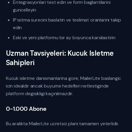
Entegrasyonlari test edin ve form baglantilarini
guncelleyin
IP isitma surecini baslatin ve teslimat oranlarini takip
edin
Eski ve yeni platformu bir ay boyunca karsilastirin
Uzman Tavsiyeleri: Kucuk Isletme
Sahipleri
Kucuk isletme danismanlarina gore, MailerLite baslangic
icin idealdir ancak buyume hedefleri netlestiginde
platform degisikligi kaçınılmazdir.
0-1.000 Abone
Bu aralikta MailerLite ucretsiz plani tamamen yeterlidir.