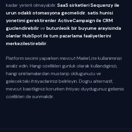
kadar yeterli olmayabilir.
SaaS sirketleri Sequenzy ile
urun odakli otomasyona gecmelidir
,
satis hunisi
yonetimi gerektirenler ActiveCampaign ile CRM
guclendirebilir
ve
butunlesik bir buyume arayisinda
olanlar HubSpot ile tum pazarlama faaliyetlerini
merkezilestirebilir
.
Platform secimi yaparken mevcut MailerLite kullaniminizi
analiz edin. Hangi ozellikleri gunluk olarak kullandiginizi,
hangi sinirlamalardan mustarip oldugunuzu ve
gelecekteki ihtiyaclarinizi belirleyin. Dogru alternatif,
mevcut basitliginizi korurken ihtiyac duydugunuz gelismis
ozellikleri de sunmalidir.