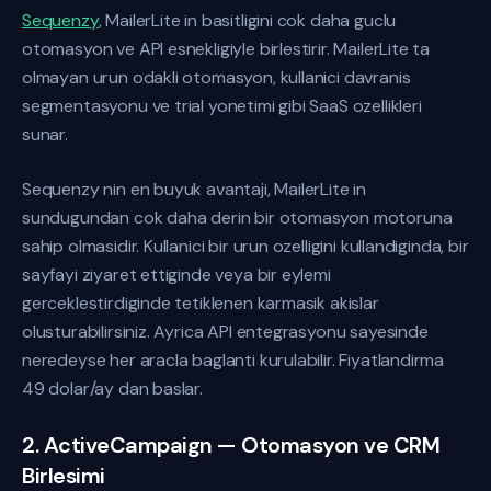
Sequenzy
, MailerLite in basitligini cok daha guclu
otomasyon ve API esnekligiyle birlestirir. MailerLite ta
olmayan urun odakli otomasyon, kullanici davranis
segmentasyonu ve trial yonetimi gibi SaaS ozellikleri
sunar.
Sequenzy nin en buyuk avantaji, MailerLite in
sundugundan cok daha derin bir otomasyon motoruna
sahip olmasidir. Kullanici bir urun ozelligini kullandiginda, bir
sayfayi ziyaret ettiginde veya bir eylemi
gerceklestirdiginde tetiklenen karmasik akislar
olusturabilirsiniz. Ayrica API entegrasyonu sayesinde
neredeyse her aracla baglanti kurulabilir. Fiyatlandirma
49 dolar/ay dan baslar.
2. ActiveCampaign — Otomasyon ve CRM
Birlesimi