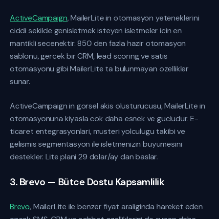
ActiveCampaign
, MailerLite in otomasyon yeteneklerini
ciddi sekilde genisletmek isteyen isletmeler icin en
mantikli secenektir. 850 den fazla hazir otomasyon
sablonu, gercek bir CRM, lead scoring ve satis
otomasyonu gibi MailerLite ta bulunmayan ozellikler
sunar.
ActiveCampaign in gorsel akis olusturucusu, MailerLite in
otomasyonuna kiyasla cok daha esnek ve gucludur. E-
ticaret entegrasyonlari, musteri yolculugu takibi ve
gelismis segmentasyon ile isletmenizin buyumesini
destekler. Lite plani 29 dolar/ay dan baslar.
3. Brevo — Bütce Dostu Kapsamlilik
Brevo
, MailerLite ile benzer fiyat araliginda hareket eden