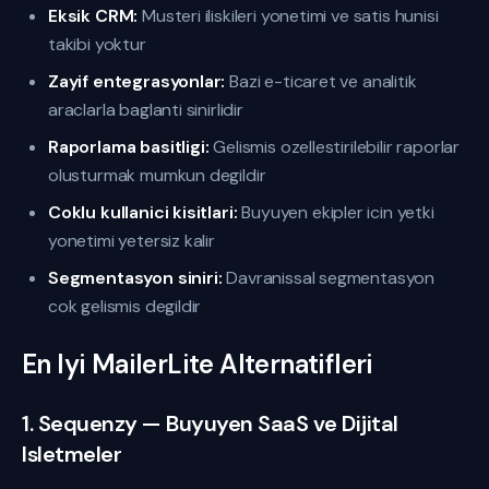
Eksik CRM:
Musteri iliskileri yonetimi ve satis hunisi
takibi yoktur
Zayif entegrasyonlar:
Bazi e-ticaret ve analitik
araclarla baglanti sinirlidir
Raporlama basitligi:
Gelismis ozellestirilebilir raporlar
olusturmak mumkun degildir
Coklu kullanici kisitlari:
Buyuyen ekipler icin yetki
yonetimi yetersiz kalir
Segmentasyon siniri:
Davranissal segmentasyon
cok gelismis degildir
En Iyi MailerLite Alternatifleri
1. Sequenzy — Buyuyen SaaS ve Dijital
Isletmeler