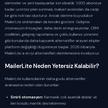
isletmeler ve yeni baslayanlar icin idealdir. 1.000 aboneye
kadar ucretsiz plan sunmasi, maliyet acisindan da cazip
bir giris noktasi olusturur. Ancak isletme buyudukce
MailerLite sinirlamalari da kendini gosterir. Gelişmis
otomasyon ihtiyaçları, daha derin entegrasyonlar, CRM
özellikleri, gelişmiş raporlama ve çoklu kullanıcı yönetimi
gibi konularda daha kapsamlı alternatifler arayan ekipler
platform değişikliği düşünmeye başlar. 2026 itibariyla
MailerLite a en iyi alternatifleri derinlemesine inceliyoruz.
MailerLite Neden Yetersiz Kalabilir?
MailerLite kullanicilarinin daha guclu alternatifler
aramasina neden olan durumlar:
Sinirli otomasyon:
Karmasik cok asamali akislar ve
ileri kosullu mantik desteklenmez