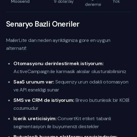
Moosend
9 dolar/ay
Yok
deneme
Senaryo Bazli Oneriler
MailerLite dan neden ayrildiginiza gore en uygun
alternatif:
Otomasyonu derinlestirmek istiyorum:
ActiveCampaign ile karmasik akislar olusturabilirsiniz
SaaS urunum var:
Sequenzy urun odakli otomasyon
ve API esnekligi sunar
SMS ve CRM de istiyorum:
Brevo butunlesik bir KOBİ
cozumudur
Icerik ureticisiyim:
ConvertKit etiket tabanli
segmentasyon ile buyumenizi destekler
Butunlesik buyume platformu arayisindayim: