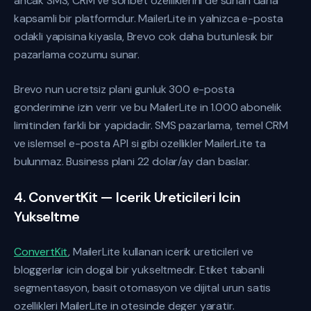
ancak SMS, CRM ve sohbet ozelliklerini de sunan daha
kapsamli bir platformdur. MailerLite in yalnizca e-posta
odakli yapisina kiyasla, Brevo cok daha butunlesik bir
pazarlama cozumu sunar.
Brevo nun ucretsiz plani gunluk 300 e-posta
gonderimine izin verir ve bu MailerLite in 1.000 abonelik
limitinden farkli bir yapidadir. SMS pazarlama, temel CRM
ve islemsel e-posta API si gibi ozellikler MailerLite ta
bulunmaz. Business plani 22 dolar/ay dan baslar.
4. ConvertKit — Icerik Ureticileri Icin
Yukseltme
ConvertKit
, MailerLite kullanan icerik ureticileri ve
bloggerlar icin dogal bir yukseltmedir. Etiket tabanli
segmentasyon, basit otomasyon ve dijital urun satis
ozellikleri MailerLite in otesinde deger yaratir.