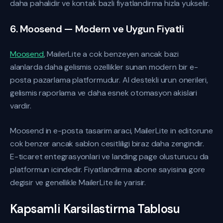
daha pahalidir ve kontak bazli fiyatlandirma hizla yukselir.
6. Moosend — Modern ve Uygun Fiyatli
Moosend
, MailerLite a cok benzeyen ancak bazi
alanlarda daha gelismis ozellikler sunan modern bir e-
posta pazarlama platformudur. AI destekli urun onerileri,
gelismis raporlama ve daha esnek otomasyon akislari
vardir.
Moosend in e-posta tasarim araci, MailerLite in editorune
cok benzer ancak sablon cesitliligi biraz daha zengindir.
E-ticaret entegrasyonlari ve landing page olusturucu da
platformun icindedir. Fiyatlandirma abone sayisina gore
degisir ve genellikle MailerLite ile yarisir.
Kapsamli Karsilastirma Tablosu