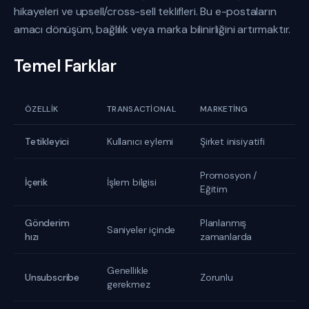
hikayeleri ve upsell/cross-sell teklifleri. Bu e-postaların
amacı dönüşüm, bağlılık veya marka bilinirliğini artırmaktır.
Temel Farklar
ÖZELLIK
TRANSACTIONAL
MARKETING
Tetikleyici
Kullanıcı eylemi
Şirket inisiyatifi
Promosyon /
İçerik
İşlem bilgisi
Eğitim
Gönderim
Planlanmış
Saniyeler içinde
hızı
zamanlarda
Genellikle
Unsubscribe
Zorunlu
gerekmez