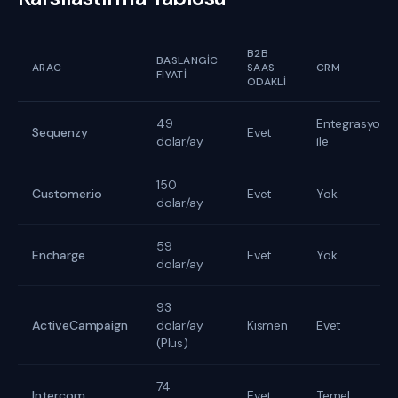
B2B
BASLANGIC
ARAC
SAAS
CRM
FIYATI
ODAKLI
49
Entegrasyon
Sequenzy
Evet
dolar/ay
ile
150
Customer.io
Evet
Yok
dolar/ay
59
Encharge
Evet
Yok
dolar/ay
93
ActiveCampaign
dolar/ay
Kismen
Evet
(Plus)
74
Intercom
Evet
Temel