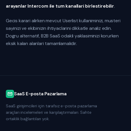
arayanlar Intercom ile tum kanallari birlestirebilir
.
Gecis karari alirken mevcut Userlist kullaniminizi, musteri
sayinizi ve ekibinizin ihtiyaclarini dikkatle analiz edin.
Dogru alternatif, B2B SaaS odakli yaklasiminizi korurken
eksik kalan alanlari tamamlamalidir.
SaaS E-posta Pazarlama
SaaS girişimcileri için tarafsız e-posta pazarlama
araçları incelemeleri ve karşılaştırmaları. Sahte
ortaklık bağlantıları yok.