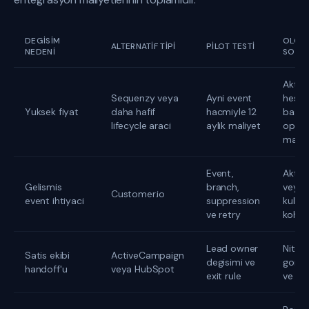
DEGISIM
OLCU
ALTERNATIF TIPI
PILOT TESTI
NEDENI
SONU
Aktif
Sequenzy veya
Ayni event
hesa
Yuksek fiyat
daha hafif
hacmiyle 12
basin
lifecycle araci
aylik maliyet
oper
maliye
Event,
Aktiv
Gelismis
branch,
veya
Customer.io
event ihtiyaci
suppression
kulla
ve retry
kohor
Lead owner
Nitelik
Satis ekibi
ActiveCampaign
degisimi ve
goru
handoff'u
veya HubSpot
exit rule
ve z