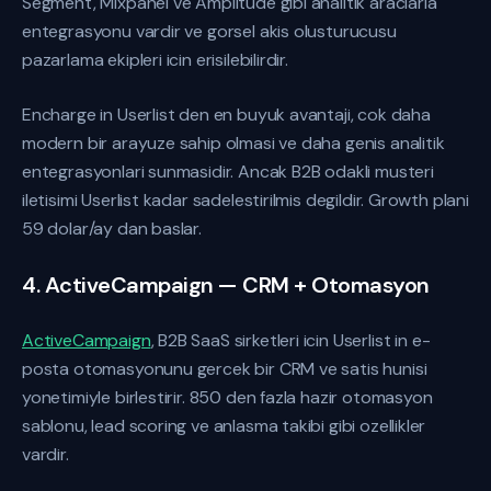
Segment, Mixpanel ve Amplitude gibi analitik araclarla
entegrasyonu vardir ve gorsel akis olusturucusu
pazarlama ekipleri icin erisilebilirdir.
Encharge in Userlist den en buyuk avantaji, cok daha
modern bir arayuze sahip olmasi ve daha genis analitik
entegrasyonlari sunmasidir. Ancak B2B odakli musteri
iletisimi Userlist kadar sadelestirilmis degildir. Growth plani
59 dolar/ay dan baslar.
4. ActiveCampaign — CRM + Otomasyon
ActiveCampaign
, B2B SaaS sirketleri icin Userlist in e-
posta otomasyonunu gercek bir CRM ve satis hunisi
yonetimiyle birlestirir. 850 den fazla hazir otomasyon
sablonu, lead scoring ve anlasma takibi gibi ozellikler
vardir.