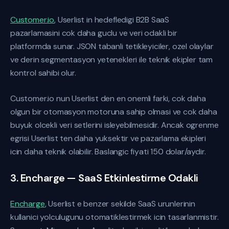
Customer.io
, Userlist in hedefledigi B2B SaaS
pazarlamasini cok daha guclu ve veri odakli bir
platformda sunar. JSON tabanli tetikleyiciler, ozel olaylar
ve derin segmentasyon yetenekleri ile teknik ekipler tam
kontrol sahibi olur.
Customer.io nun Userlist den en onemli farki, cok daha
olgun bir otomasyon motoruna sahip olmasi ve cok daha
buyuk olcekli veri setlerini isleyebilmesidir. Ancak ogrenme
egrisi Userlist ten daha yuksektir ve pazarlama ekipleri
icin daha teknik olabilir. Baslangic fiyati 150 dolar/aydir.
3. Encharge — SaaS Etkinlestirme Odakli
Encharge
, Userlist e benzer sekilde SaaS urunlerinin
kullanici yolculugunu otomatiklestirmek icin tasarlanmistir.