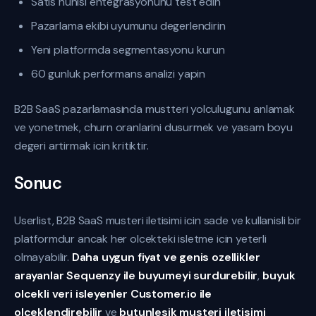
Satis hunisi entegrasyonunu test edin
Pazarlama ekibi uyumunu degerlendirin
Yeni platformda segmentasyonu kurun
60 gunluk performans analizi yapin
B2B SaaS pazarlamasinda mustteri yolculugunu anlamak
ve yonetmek, churn oranlarini dusurmek ve yasam boyu
degeri artirmak icin kritiktir.
Sonuc
Userlist, B2B SaaS musteri iletisimi icin sade ve kullanisli bir
platformdur ancak her olcekteki isletme icin yeterli
olmayabilir.
Daha uygun fiyat ve genis ozellikler
arayanlar Sequenzy ile buyumeyi surdurebilir
,
buyuk
olcekli veri isleyenler Customer.io ile
olceklendirebilir
ve
butunlesik musteri iletisimi