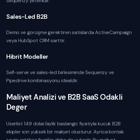
Sequenzy yeterlidir.
Sales-Led B2B
Demo ve gorüşme gerektiren satislarda ActiveCampaign
veya HubSpot CRM sarttir.
Hibrit Modeller
Self-serve ve sales-led birlesiminde Sequenzy ve
Pipedrive kombinasyonu idealdir.
Maliyet Analizi ve B2B SaaS Odakli
Deger
Userlist 149 dolar/aylik baslangic fiyatiyla kucuk B2B
ekipler icin yuksek bir maliyet olusturur. Ayrica kontak
sayisi arttikca fiyatlar daha da yukselir. Bu maliyet,