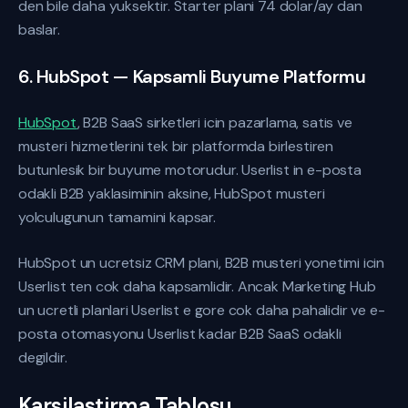
den bile daha yuksektir. Starter plani 74 dolar/ay dan
baslar.
6. HubSpot — Kapsamli Buyume Platformu
HubSpot
, B2B SaaS sirketleri icin pazarlama, satis ve
musteri hizmetlerini tek bir platformda birlestiren
butunlesik bir buyume motorudur. Userlist in e-posta
odakli B2B yaklasiminin aksine, HubSpot musteri
yolculugunun tamamini kapsar.
HubSpot un ucretsiz CRM plani, B2B musteri yonetimi icin
Userlist ten cok daha kapsamlidir. Ancak Marketing Hub
un ucretli planlari Userlist e gore cok daha pahalidir ve e-
posta otomasyonu Userlist kadar B2B SaaS odakli
degildir.
Karsilastirma Tablosu