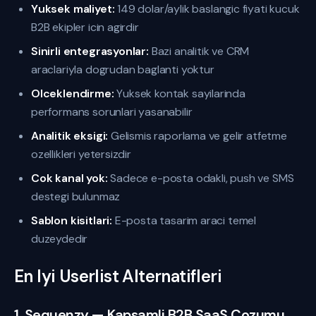
Yuksek maliyet:
149 dolar/aylik baslangic fiyati kucuk
B2B ekipler icin agirdir
Sinirli entegrasyonlar:
Bazi analitik ve CRM
araclariyla dogrudan baglanti yoktur
Olceklendirme:
Yuksek kontak sayilarinda
performans sorunlari yasanabilir
Analitik eksigi:
Gelismis raporlama ve gelir atfetme
ozellikleri yetersizdir
Cok kanal yok:
Sadece e-posta odakli, push ve SMS
destegi bulunmaz
Sablon kisitlari:
E-posta tasarim araci temel
duzeydedir
En Iyi Userlist Alternatifleri
1. Sequenzy — Kapsamli B2B SaaS Cozumu