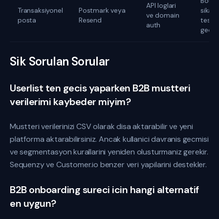
Bounc
API loglari
Transaksiyonel
Postmark veya
sikaye
ve domain
posta
Resend
tesli
auth
gecik
Sik Sorulan Sorular
Userlist ten gecis yaparken B2B mustteri
verilerimi kaybeder miyim?
Mustteri verilerinizi CSV olarak disa aktarabilir ve yeni
platforma aktarabilirsiniz. Ancak kullanici davranis gecmisi
ve segmentasyon kurallarini yeniden olusturmaniz gerekir.
Sequenzy ve Customer.io benzer veri yapilarini destekler.
B2B onboarding sureci icin hangi alternatif
en uygun?