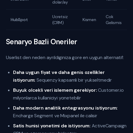
dolar/ay
Ucretsiz
Cok
HubSpot
Kismen
(CRM)
Gelismis
Senaryo Bazli Oneriler
Userlist den neden ayrildiginiza gore en uygun alternatif:
Daha uygun fiyat ve daha genis ozellikler
istiyorum:
Sequenzy kapsamli bir yukseltmedir
Buyuk olcekli veri islemem gerekiyor:
Customer.io
milyonlarca kullaniciyi yonetebilir
Daha modern analitik entegrasyonu istiyorum:
Encharge Segment ve Mixpanel ile calisir
Satis hunisi yonetimi de istiyorum:
ActiveCampaign