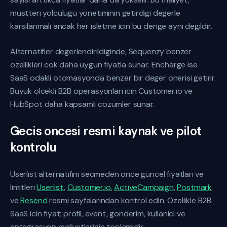
mustteri yolculugu yonetiminin getirdigi degerle
karsilanmali ancak her isletme icin bu denge ayni degildir.
Alternatifler degerlendirildiginde, Sequenzy benzer
ozellikleri cok daha uygun fiyatla sunar. Encharge ise
SaaS odakli otomasyonda benzer bir deger onerisi getirir.
Buyuk olcekli B2B operasyonlari icin Customer.io ve
HubSpot daha kapsamli cozumler sunar.
Gecis oncesi resmi kaynak ve pilot
kontrolu
Userlist alternatifini secmeden once guncel fiyatlari ve
limitleri
Userlist
,
Customer.io
,
ActiveCampaign
,
Postmark
ve
Resend
resmi sayfalarindan kontrol edin. Ozellikle B2B
SaaS icin fiyat; profil, event, gonderim, kullanici ve
entegrasyon maliyetlerinin toplamidir.