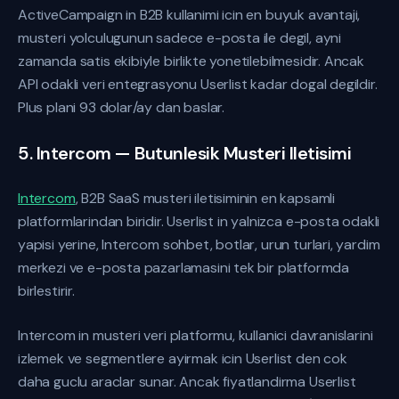
ActiveCampaign in B2B kullanimi icin en buyuk avantaji,
musteri yolculugunun sadece e-posta ile degil, ayni
zamanda satis ekibiyle birlikte yonetilebilmesidir. Ancak
API odakli veri entegrasyonu Userlist kadar dogal degildir.
Plus plani 93 dolar/ay dan baslar.
5. Intercom — Butunlesik Musteri Iletisimi
Intercom
, B2B SaaS musteri iletisiminin en kapsamli
platformlarindan biridir. Userlist in yalnizca e-posta odakli
yapisi yerine, Intercom sohbet, botlar, urun turlari, yardim
merkezi ve e-posta pazarlamasini tek bir platformda
birlestirir.
Intercom in musteri veri platformu, kullanici davranislarini
izlemek ve segmentlere ayirmak icin Userlist den cok
daha guclu araclar sunar. Ancak fiyatlandirma Userlist