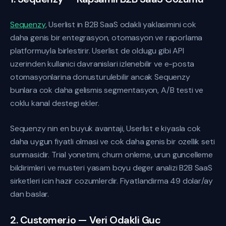
Sequenzy
, Userlist in B2B SaaS odakli yaklasimini cok
daha genis bir entegrasyon, otomasyon ve raporlama
platformuyla birlestirir. Userlist de oldugu gibi API
uzerinden kullanici davranislari izlenebilir ve e-posta
otomasyonlarina donusturulebilir ancak Sequenzy
bunlara cok daha gelismis segmentasyon, A/B testi ve
coklu kanal destegi ekler.
Sequenzy nin en buyuk avantaji, Userlist e kiyasla cok
daha uygun fiyatli olmasi ve cok daha genis bir ozellik seti
sunmasidir. Trial yonetimi, churn onleme, urun guncelleme
bildirimleri ve musteri yasam boyu deger analizi B2B SaaS
sirketleri icin hazir cozumlerdir. Fiyatlandirma 49 dolar/ay
dan baslar.
2. Customer.io — Veri Odakli Guc