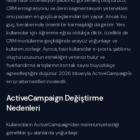
fazla hazır otomasyon şablonu, görsel akış oluşturucu,
CRM entegrasyonu ve derin segmentasyon yetenekleri
onu pazarın en güçlü araçlarından biri yapar. Ancak bu
güç, beraberinde önemli bir karmaşıklığı da getirir. Yeni
kullanıcılar için öğrenme eğrisi oldukça diktir, özellikle de
CRM modüllerine geçildiğinde arayüz yoğunlaşır ve
kullanım zorlaşır. Ayrıca, bazı kullanıcılar e-posta şablonu
oluşturucusunun esnekliğini yetersiz bulur ve
fiyatlandırma artışlarının kontak sayısı büyüdükçe
agresifleştiğini düşünür. 2026 itibarıyla ActiveCampaign'e
en iyi alternatifleri inceledik.
ActiveCampaign Değiştirme
Nedenleri
Kullanıcıların ActiveCampaign'den memnuniyetsizliği
genellikle şu alanlarda yoğunlaşır: