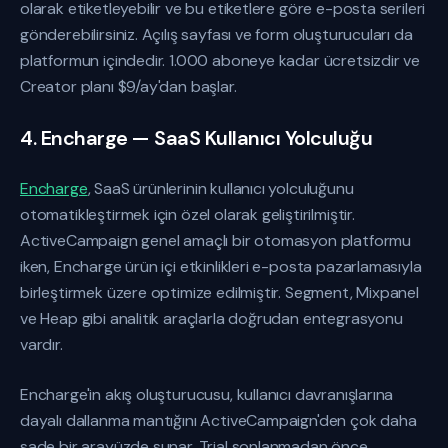
olarak etiketleyebilir ve bu etiketlere göre e-posta serileri
gönderebilirsiniz. Açılış sayfası ve form oluşturucuları da
platformun içindedir. 1.000 aboneye kadar ücretsizdir ve
Creator planı $9/ay'dan başlar.
4. Encharge — SaaS Kullanıcı Yolculuğu
Encharge
, SaaS ürünlerinin kullanıcı yolculuğunu
otomatikleştirmek için özel olarak geliştirilmiştir.
ActiveCampaign genel amaçlı bir otomasyon platformu
iken, Encharge ürün içi etkinlikleri e-posta pazarlamasıyla
birleştirmek üzere optimize edilmiştir. Segment, Mixpanel
ve Heap gibi analitik araçlarla doğrudan entegrasyonu
vardır.
Encharge'in akış oluşturucusu, kullanıcı davranışlarına
dayalı dallanma mantığını ActiveCampaign'den çok daha
sade bir arayüzde sunar. Trial sonlanmadan önce