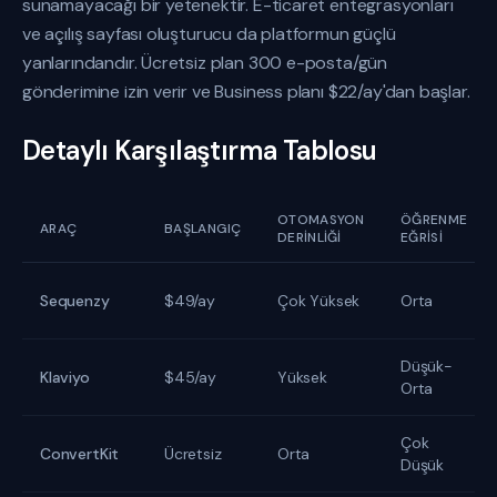
sunamayacağı bir yetenektir. E-ticaret entegrasyonları
ve açılış sayfası oluşturucu da platformun güçlü
yanlarındandır. Ücretsiz plan 300 e-posta/gün
gönderimine izin verir ve Business planı $22/ay'dan başlar.
Detaylı Karşılaştırma Tablosu
OTOMASYON
ÖĞRENME
ARAÇ
BAŞLANGIÇ
DERINLIĞI
EĞRISI
Sequenzy
$49/ay
Çok Yüksek
Orta
Düşük-
Klaviyo
$45/ay
Yüksek
Orta
Çok
ConvertKit
Ücretsiz
Orta
Düşük