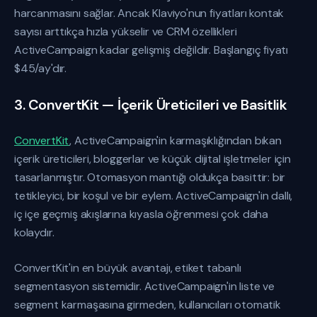
harcanmasını sağlar. Ancak Klaviyo'nun fiyatları kontak
sayısı arttıkça hızla yükselir ve CRM özellikleri
ActiveCampaign kadar gelişmiş değildir. Başlangıç fiyatı
$45/ay'dır.
3. ConvertKit — İçerik Üreticileri ve Basitlik
ConvertKit
, ActiveCampaign'in karmaşıklığından bıkan
içerik üreticileri, bloggerlar ve küçük dijital işletmeler için
tasarlanmıştır. Otomasyon mantığı oldukça basittir: bir
tetikleyici, bir koşul ve bir eylem. ActiveCampaign'in dallı,
iç içe geçmiş akışlarına kıyasla öğrenmesi çok daha
kolaydır.
ConvertKit'in en büyük avantajı, etiket tabanlı
segmentasyon sistemidir. ActiveCampaign'in liste ve
segment karmaşasına girmeden, kullanıcıları otomatik