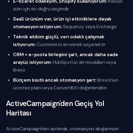
E-ticaret odaklıyım, Shopify kullanıyorum:
Klaviyo
sizin için en doğru seçimdir
SaaS ürünüm var, ürün içi etkinliklere dayalı
otomasyon istiyorum:
Sequenzy veya Encharge
Teknik ekibim güçlü, veri odaklı çalışmak
istiyorum:
Customer.io en esnek seçenektir
CRM + e-posta birleşimi şart, ancak daha sade
arayüz istiyorum:
HubSpot'un alt modülleri veya
Brevo
Bütçem kısıtlı ancak otomasyon şart:
Brevo'nun
ücretsiz planı veya ConvertKit'i değerlendirin
ActiveCampaign'den Geçiş Yol
Haritası
ActiveCampaign'den ayrılmak, otomasyon akışlarınızın