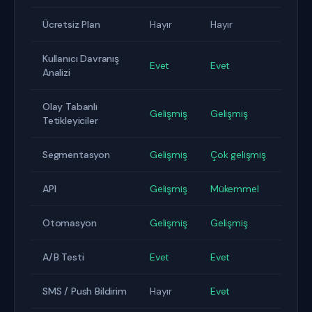
Ücretsiz Plan
Hayır
Hayır
Kullanıcı Davranış
Evet
Evet
Analizi
Olay Tabanlı
Gelişmiş
Gelişmiş
Tetikleyiciler
Segmentasyon
Gelişmiş
Çok gelişmiş
API
Gelişmiş
Mükemmel
Otomasyon
Gelişmiş
Gelişmiş
A/B Testi
Evet
Evet
SMS / Push Bildirim
Hayır
Evet