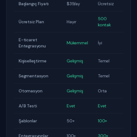
Başlangıç Fiyatı
$39/ay
Ücretsiz
500
Ücretsiz Plan
Hayır
kontak
E-ticaret
Mükemmel
İyi
Entegrasyonu
Kişiselleştirme
Gelişmiş
Temel
Segmentasyon
Gelişmiş
Temel
Otomasyon
Gelişmiş
Orta
A/B Testi
Evet
Evet
Şablonlar
50+
100+
Entegrasyonlar
100+
300+