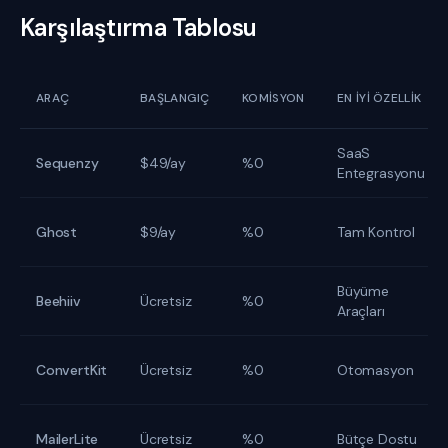
Karşılaştırma Tablosu
ARAÇ
BAŞLANGIÇ
KOMISYON
EN İYI ÖZELLIK
SaaS
Sequenzy
$49/ay
%0
Entegrasyonu
Ghost
$9/ay
%0
Tam Kontrol
Büyüme
Beehiiv
Ücretsiz
%0
Araçları
ConvertKit
Ücretsiz
%0
Otomasyon
MailerLite
Ücretsiz
%0
Bütçe Dostu