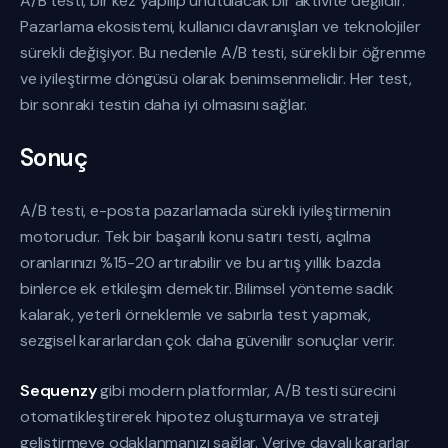
A/B testi, bir kez yapılıp unutulacak bir aktivite değildir.
Pazarlama ekosistemi, kullanıcı davranışları ve teknolojiler
sürekli değişiyor. Bu nedenle A/B testi, sürekli bir öğrenme
ve iyileştirme döngüsü olarak benimsenmelidir. Her test,
bir sonraki testin daha iyi olmasını sağlar.
Sonuç
A/B testi, e-posta pazarlamada sürekli iyileştirmenin
motorudur. Tek bir başarılı konu satırı testi, açılma
oranlarınızı %15-20 artırabilir ve bu artış yıllık bazda
binlerce ek etkileşim demektir. Bilimsel yönteme sadık
kalarak, yeterli örneklemle ve sabırla test yapmak,
sezgisel kararlardan çok daha güvenilir sonuçlar verir.
Sequenzy
gibi modern platformlar, A/B testi sürecini
otomatikleştirerek hipotez oluşturmaya ve strateji
geliştirmeye odaklanmanızı sağlar. Veriye dayalı kararlar