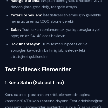
Rastgele atama:
Grupları demografik özelliklere veya
davranışlara göre değil, rastgele atayın
Yeterli örneklem:
İstatistiksel anlamlılık için genellikle
her grupta en az 1.000 abone gerekir
Sabır:
Testi erken sonlandırmak, yanlış sonuçlara yol
açar; en az 24-48 saat bekleyin
Dokümantasyon:
Tüm testleri, hipotezleri ve
sonuçları kaydedin; birikmiş bilgi gelecekteki
stratejinizi şekillendirir
Test Edilecek Elementler
1. Konu Satırı (Subject Line)
Konu satırı, e-postanın en kritik elementidir; açılma
kararının %47'si konu satırına dayanır. Test edebileceğiniz
konu satırı varyasyonları şunlardır: uzunluk (kısa vs uzun),