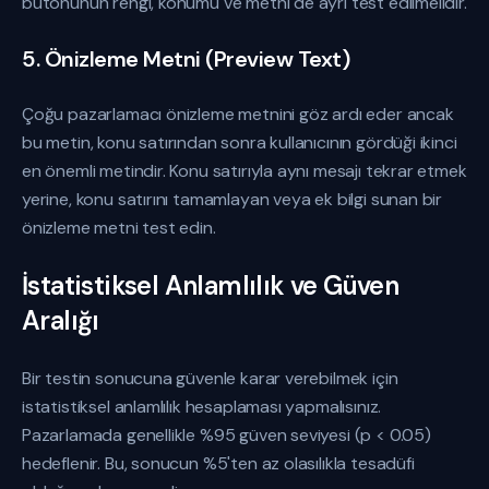
butonunun rengi, konumu ve metni de ayrı test edilmelidir.
5. Önizleme Metni (Preview Text)
Çoğu pazarlamacı önizleme metnini göz ardı eder ancak
bu metin, konu satırından sonra kullanıcının gördüği ikinci
en önemli metindir. Konu satırıyla aynı mesajı tekrar etmek
yerine, konu satırını tamamlayan veya ek bilgi sunan bir
önizleme metni test edin.
İstatistiksel Anlamlılık ve Güven
Aralığı
Bir testin sonucuna güvenle karar verebilmek için
istatistiksel anlamlılık hesaplaması yapmalısınız.
Pazarlamada genellikle %95 güven seviyesi (p < 0.05)
hedeflenir. Bu, sonucun %5'ten az olasılıkla tesadüfi