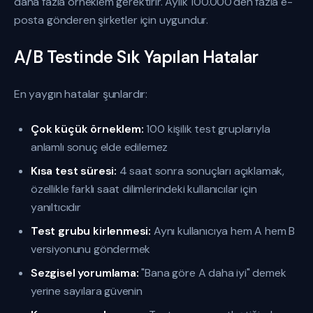
daha fazla örneklem gerektirir. Aylık 100.000'den fazla e-
posta gönderen şirketler için uygundur.
A/B Testinde Sık Yapılan Hatalar
En yaygın hatalar şunlardır:
Çok küçük örneklem:
100 kişilik test gruplarıyla
anlamlı sonuç elde edilemez
Kısa test süresi:
4 saat sonra sonuçları açıklamak,
özellikle farklı saat dilimlerindeki kullanıcılar için
yanıltıcıdır
Test grubu kirlenmesi:
Aynı kullanıcıya hem A hem B
versiyonunu göndermek
Sezgisel yorumlama:
"Bana göre A daha iyi" demek
yerine sayılara güvenin