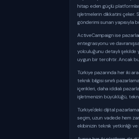
hitap eden güçlü platformlar
işletmelerin dikkatini çeker
gönderimi sunan yapısıyla büt
ActiveCampaign ise pazarla
entegrasyonu ve davranışsal e
yolculuğunu detaylı şekilde
uygun bir tercihtir. Ancak bu
Türkiye pazarında her iki ara
teknik bilgisi sınırlı pazarl
içerikleri, daha iddialı paza
işletmenizin büyüklüğü, teknik
Türkiye'deki dijital pazarlam
seçim, uzun vadede hem zaman
ekibinizin teknik yetkinliği 
Ayrıca her iki platform da d