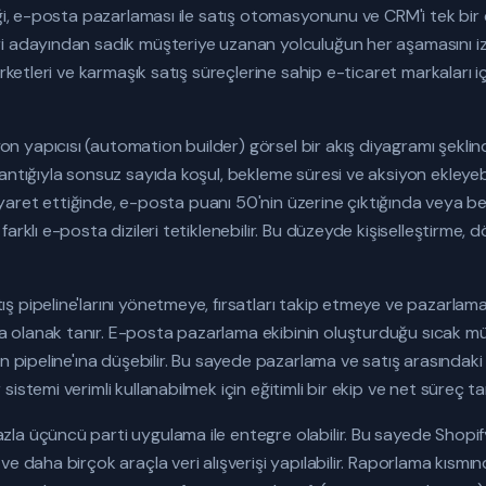
ği, e-posta pazarlaması ile satış otomasyonunu ve CRM'i tek bir ça
i adayından sadık müşteriye uzanan yolculuğun her aşamasını i
irketleri ve karmaşık satış süreçlerine sahip e-ticaret markaları 
yapıcısı (automation builder) görsel bir akış diyagramı şeklinde
ntığıyla sonsuz sayıda koşul, bekleme süresi ve aksiyon ekleyebili
 ziyaret ettiğinde, e-posta puanı 50'nin üzerine çıktığında veya be
arklı e-posta dizileri tetiklenebilir. Bu düzeyde kişiselleştirme, 
ş pipeline'larını yönetmeye, fırsatları takip etmeye ve pazarla
olanak tanır. E-posta pazarlama ekibinin oluşturduğu sıcak müşt
n pipeline'ına düşebilir. Bu sayede pazarlama ve satış arasındaki
stemi verimli kullanabilmek için eğitimli bir ekip ve net süreç tan
zla üçüncü parti uygulama ile entegre olabilir. Bu sayede Sho
ve daha birçok araçla veri alışverişi yapılabilir. Raporlama kısmı