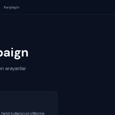
Karşılaştır
paign
n arayanlar
klı kullanıcı profillerine