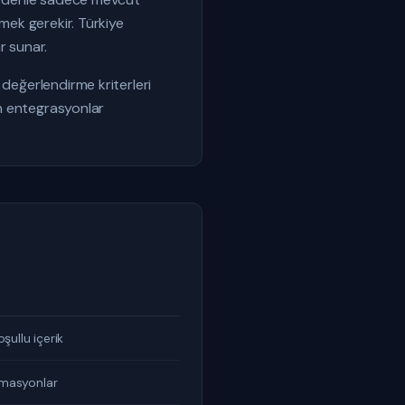
tmek gerekir. Türkiye
r sunar.
 değerlendirme kriterleri
an entegrasyonlar
şullu içerik
omasyonlar