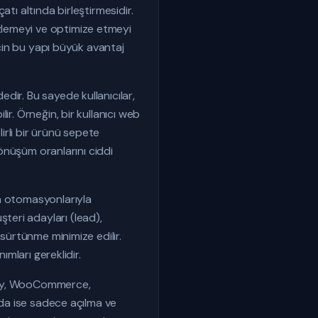
tı altında birleştirmesidir.
zlemeyi ve optimize etmeyi
için bu yapı büyük avantaj
dir. Bu sayede kullanıcılar,
r. Örneğin, bir kullanıcı web
lirli bir ürünü sepete
dönüşüm oranlarını ciddi
ma otomasyonlarıyla
eri adayları (lead),
 sürtünme minimize edilir.
ımları gereklidir.
pify, WooCommerce,
nda ise sadece açılma ve