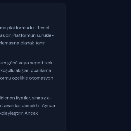
lama platformudur. Temel
asıdır. Platformun sürükle-
rlamasına olanak tanır.
oğum günü veya sepeti terk
ı koşullu akışlar, puanlama
atformu özellikle otomasyon
lenen fiyatlar, sınırsız e-
et avantajı demektir. Ayrıca
olaylaştırır. Ancak