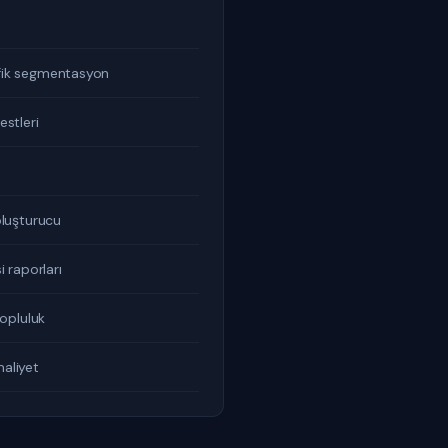
fik segmentasyon
estleri
oluşturucu
i raporları
topluluk
aliyet