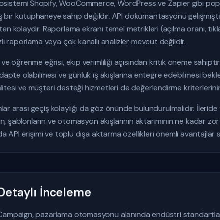
sistemi Shopify, WooCommerce, WordPress ve Zapier gibi popül
ir kütüphaneye sahip değildir. API dokümantasyonu gelişmiştir ve
n kolaydır. Raporlama ekranı temel metrikleri (açılma oranı, tıkla
lı raporlama veya çok kanallı analizler mevcut değildir.
ve öğrenme eğrisi, ekip verimliliği açısından kritik öneme sahiptir.
adapte olabilmesi ve günlük iş akışlarına entegre edebilmesi bekl
tesi ve müşteri desteği hizmetleri de değerlendirme kriterlerinin
rmlar arası geçiş kolaylığı da göz önünde bulundurulmalıdır. İlerid
enin, şablonların ve otomasyon akışlarının aktarımının ne kadar z
da API erişimi ve toplu dışa aktarma özellikleri önemli avantajlar 
etaylı İnceleme
Campaign, pazarlama otomasyonu alanında endüstri standartların