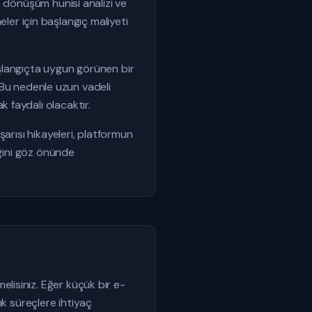
, dönüşüm hunisi analizi ve
meler için başlangıç maliyeti
Başlangıçta uygun görünen bir
. Bu nedenle uzun vadeli
 faydalı olacaktır.
arısı hikayeleri, platformun
eğini göz önünde
lisiniz. Eğer küçük bir e-
ık süreçlere ihtiyaç