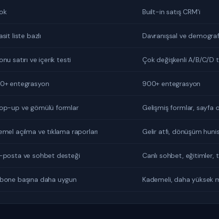
ok
Built-in satış CRM'i
asit liste bazlı
Davranışsal ve demogra
onu satırı ve içerik testi
Çok değişkenli A/B/C/D t
0+ entegrasyon
900+ entegrasyon
op-up ve gömülü formlar
Gelişmiş formlar, sayfa 
emel açılma ve tıklama raporları
Gelir atfı, dönüşüm hunis
-posta ve sohbet desteği
Canlı sohbet, eğitimler, 
bone başına daha uygun
Kademeli, daha yüksek m