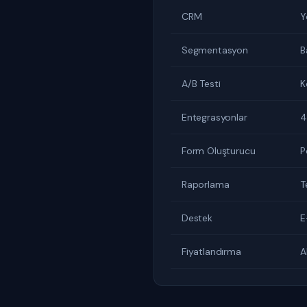
CRM
Y
Segmentasyon
B
A/B Testi
K
Entegrasyonlar
4
Form Oluşturucu
P
Raporlama
T
Destek
E
Fiyatlandırma
A