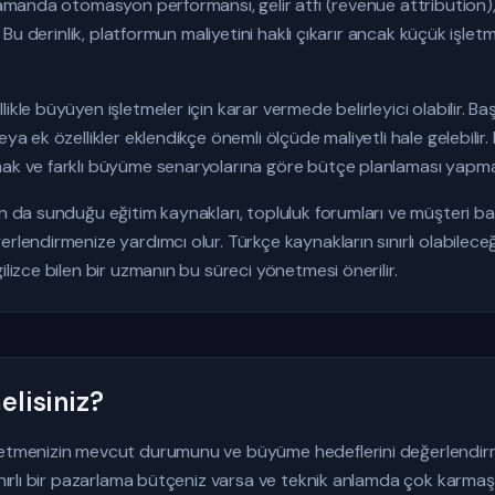
 zamanda otomasyon performansı, gelir atfı (revenue attribution)
r. Bu derinlik, platformun maliyetini haklı çıkarır ancak küçük işlet
ikle büyüyen işletmeler için karar vermede belirleyici olabilir. 
eya ek özellikler eklendikçe önemli ölçüde maliyetli hale gelebilir
mak ve farklı büyüme senaryolarına göre bütçe planlaması yapmak
un da sunduğu eğitim kaynakları, topluluk forumları ve müşteri baş
erlendirmenize yardımcı olur. Türkçe kaynakların sınırlı olabilec
ilizce bilen bir uzmanın bu süreci yönetmesi önerilir.
lisiniz?
letmenizin mevcut durumunu ve büyüme hedeflerini değerlendirme
sınırlı bir pazarlama bütçeniz varsa ve teknik anlamda çok karmaş