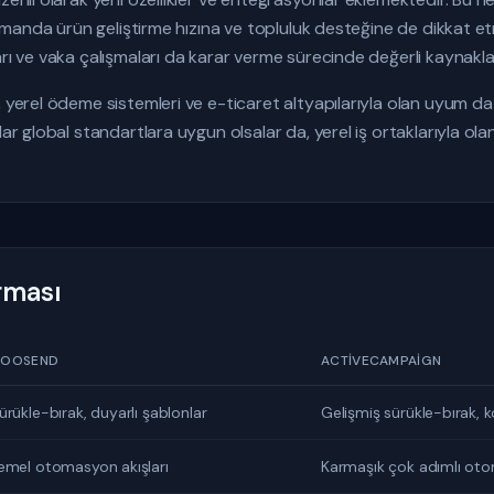
 zamanda ürün geliştirme hızına ve topluluk desteğine de dikkat e
arı ve vaka çalışmaları da karar verme sürecinde değerli kaynakla
, yerel ödeme sistemleri ve e-ticaret altyapılarıyla olan uyum da
dar global standartlara uygun olsalar da, yerel iş ortaklarıyla ol
ırması
OOSEND
ACTIVECAMPAIGN
ürükle-bırak, duyarlı şablonlar
Gelişmiş sürükle-bırak, ko
emel otomasyon akışları
Karmaşık çok adımlı ot