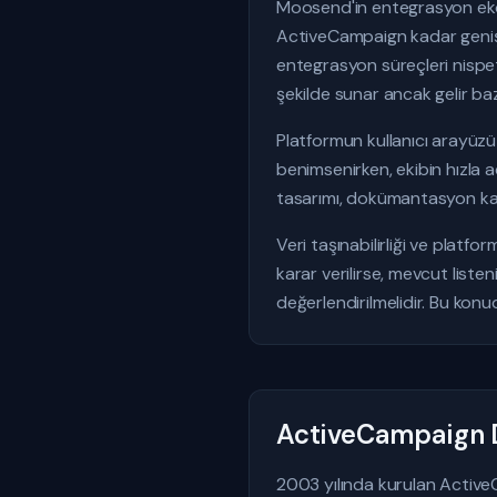
Moosend'in entegrasyon eko
ActiveCampaign kadar geniş b
entegrasyon süreçleri nispete
şekilde sunar ancak gelir baz
Platformun kullanıcı arayüzü 
benimsenirken, ekibin hızla 
tasarımı, dokümantasyon kali
Veri taşınabilirliği ve platfo
karar verilirse, mevcut list
değerlendirilmelidir. Bu konu
ActiveCampaign D
2003 yılında kurulan Active