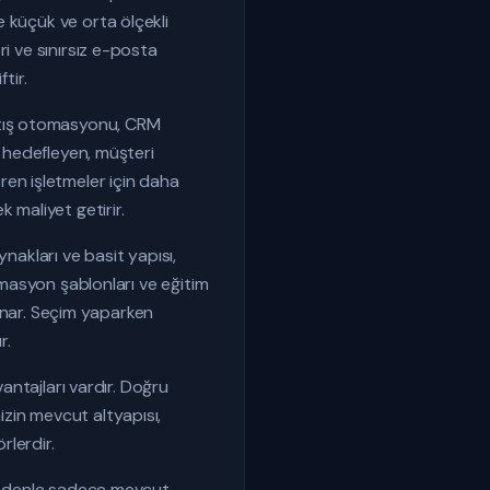
 küçük ve orta ölçekli
i ve sınırsız e-posta
tir.
atış otomasyonu, CRM
i hedefleyen, müşteri
en işletmeler için daha
 maliyet getirir.
nakları ve basit yapısı,
omasyon şablonları ve eğitim
 sunar. Seçim yaparken
r.
vantajları vardır. Doğru
zin mevcut altyapısı,
rlerdir.
u nedenle sadece mevcut