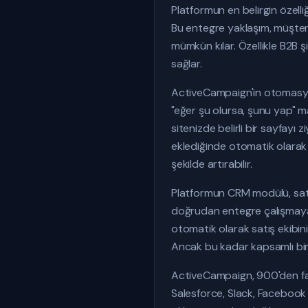
Platformun en belirgin özelli
Bu entegre yaklaşım, müşter
mümkün kılar. Özellikle B2B ş
sağlar.
ActiveCampaign'in otomasyon 
"eğer şu olursa, şunu yap" ma
sitenizde belirli bir sayfayı
eklediğinde otomatik olarak f
şekilde artırabilir.
Platformun CRM modülü, satı
doğrudan entegre çalışmaya 
otomatik olarak satış ekibini
Ancak bu kadar kapsamlı bir si
ActiveCampaign, 900'den fa
Salesforce, Slack, Facebook 