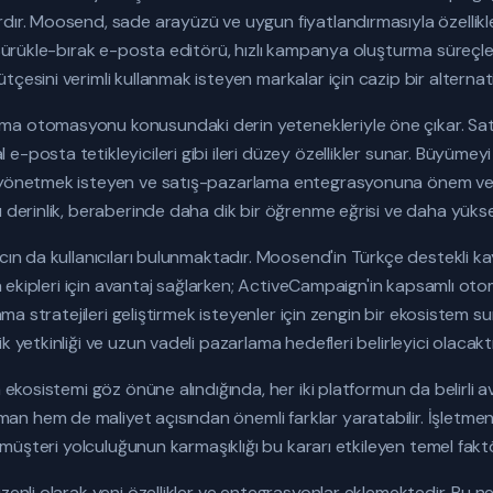
dır. Moosend, sade arayüzü ve uygun fiyatlandırmasıyla özellikle
. Sürükle-bırak e-posta editörü, hızlı kampanya oluşturma süreçler
çesini verimli kullanmak isteyen markalar için cazip bir alternatif
ma otomasyonu konusundaki derin yetenekleriyle öne çıkar. S
-posta tetikleyicileri gibi ileri düzey özellikler sunar. Büyümey
 yönetmek isteyen ve satış-pazarlama entegrasyonuna önem ver
 derinlik, beraberinde daha dik bir öğrenme eğrisi ve daha yüksek
cın da kullanıcıları bulunmaktadır. Moosend'in Türkçe destekli kay
ama ekipleri için avantaj sağlarken; ActiveCampaign'in kapsamlı ot
rlama stratejileri geliştirmek isteyenler için zengin bir ekosistem
 yetkinliği ve uzun vadeli pazarlama hedefleri belirleyici olacaktı
a ekosistemi göz önüne alındığında, her iki platformun da belirli a
 hem de maliyet açısından önemli farklar yaratabilir. İşletmeni
ve müşteri yolculuğunun karmaşıklığı bu kararı etkileyen temel faktö
üzenli olarak yeni özellikler ve entegrasyonlar eklemektedir. B