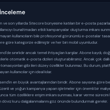
 İnceleme
an ve son yıllarda Sitecore bünyesine katılan bir e-posta pazar
kullanıcıyı bunaltmadan etkili kampanyalar oluşturma imkanı sunm
olmayan kullanıcıların bile profesyonel görünümlü e-postalar tasa
e göre kategorize edilmiştir ve her biri mobil uyumludur.
d'de sınırlıdır ancak temel ihtiyaçları karşılar. Abone kaydı, d
ilerle otomatik e-posta dizileri oluşturabilirsiniz. Ancak çok dall
 otomasyonları gibi ileri düzey özellikler bulunmaz. Bu durum, pl
n kullanıcılar için ideal kılar.
end'in en büyük avantajlarından biridir. Abone sayısına göre belir
düzenli ve yoğun kampanya yapan işletmeler için önemli bir maliy
ca tüm özelliklere erişim imkanı sunması, karar verme sürecini k
 döviz kuru dalgalanmalarını göz önünde bulundurmak gerekir.