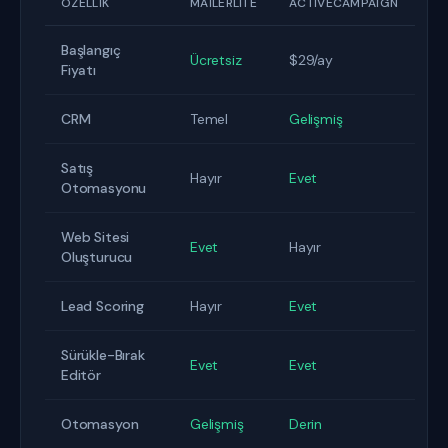
ÖZELLIK
MAILERLITE
ACTIVECAMPAIGN
Başlangıç
Ücretsiz
$29/ay
Fiyatı
CRM
Temel
Gelişmiş
Satış
Hayır
Evet
Otomasyonu
Web Sitesi
Evet
Hayır
Oluşturucu
Lead Scoring
Hayır
Evet
Sürükle-Bırak
Evet
Evet
Editör
Otomasyon
Gelişmiş
Derin