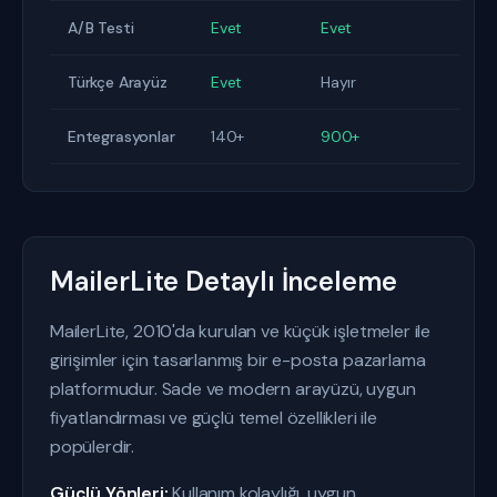
A/B Testi
Evet
Evet
Türkçe Arayüz
Evet
Hayır
Entegrasyonlar
140+
900+
MailerLite Detaylı İnceleme
MailerLite, 2010'da kurulan ve küçük işletmeler ile
girişimler için tasarlanmış bir e-posta pazarlama
platformudur. Sade ve modern arayüzü, uygun
fiyatlandırması ve güçlü temel özellikleri ile
popülerdir.
Güçlü Yönleri:
Kullanım kolaylığı, uygun