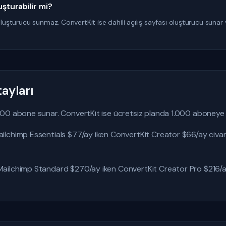
uşturabilir mi?
luşturucu sunmaz. ConvertKit ise dahili açılış sayfası oluşturucu sunar ve
ayları
00 abone sunar. ConvertKit ise ücretsiz planda 1.000 aboneye k
lchimp Essentials $77/ay iken ConvertKit Creator $66/ay civar
ilchimp Standard $270/ay iken ConvertKit Creator Pro $216/ay 