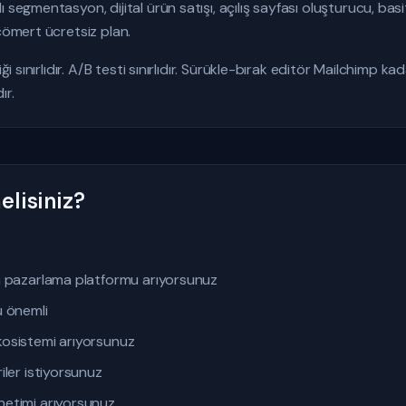
 segmentasyon, dijital ürün satışı, açılış sayfası oluşturucu, basitl
 cömert ücretsiz plan.
ği sınırlıdır. A/B testi sınırlıdır. Sürükle-bırak editör Mailchimp kad
ır.
lisiniz?
a pazarlama platformu arıyorsunuz
u önemli
osistemi arıyorsunuz
iler istiyorsunuz
etimi arıyorsunuz