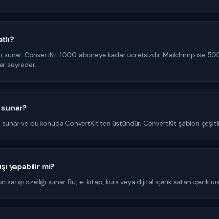
tlı?
an sunar. ConvertKit 1.000 aboneye kadar ücretsizdir. Mailchimp ise 500 
er seyreder.
n sunar?
sunar ve bu konuda ConvertKit'ten üstündür. ConvertKit şablon çeşitliliğ
şı yapabilir mi?
n satışı özelliği sunar. Bu, e-kitap, kurs veya dijital içerik satan içerik ür