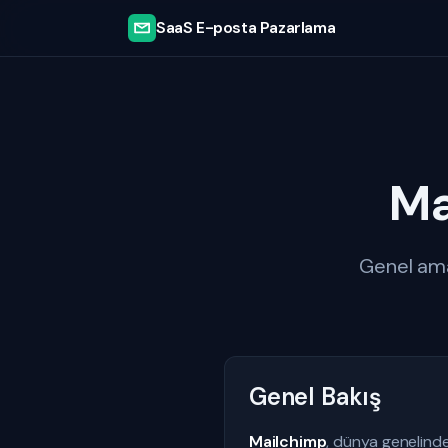
SaaS E-posta Pazarlama
Ma
Genel amaç
Genel Bakış
Mailchimp
, dünya genelinde