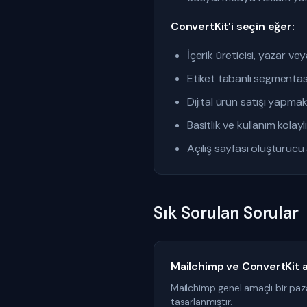
ConvertKit'i seçin eğer:
İçerik üreticisi, yazar ve
Etiket tabanlı segmenta
Dijital ürün satışı yapma
Basitlik ve kullanım kolaylı
Açılış sayfası oluşturucu
Sık Sorulan Sorular
Mailchimp ve ConvertKit a
Mailchimp genel amaçlı bir pazarl
tasarlanmıştır.