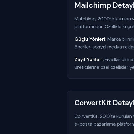
Mailchimp Detayl
Mailchimp, 2001'de kurulan v
platformudur. Özellikle küçük 
Güçlü Yönleri:
Marka bilinir
öneriler, sosyal medya reklam
Zayıf Yönleri:
Fiyatlandırma b
üreticilerine özel özellikler ye
ConvertKit Detay
ConvertKit, 2013'te kurulan ve
e-posta pazarlama platfor