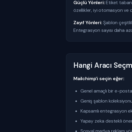
Güçlü Yönleri:
Etiket tabanlı
özellikler, iyi otomasyon ve
Zayıf Yönleri:
Şablon çeşitlili
Entegrasyon sayısı daha azd
Hangi Aracı Seçme
Mailchimp'i seçin eğer:
Genel amaçlı bir e-post
Geniş şablon koleksiyon
Kapsamlı entegrasyon ek
Yapay zeka destekli öner
Sosyal medya reklam yön