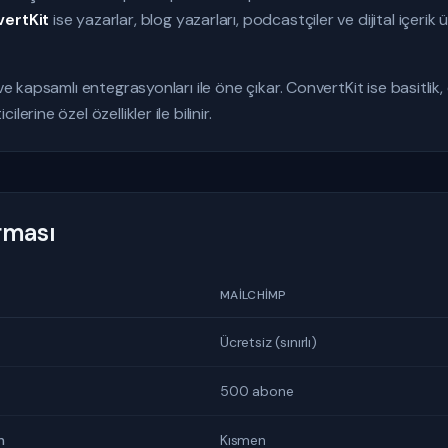
ertKit
ise yazarlar, blog yazarları, podcastçiler ve dijital içerik ür
ve kapsamlı entegrasyonları ile öne çıkar. ConvertKit ise basitlik, 
erine özel özellikler ile bilinir.
ırması
MAILCHIMP
Ücretsiz (sınırlı)
500 abone
n
Kısmen