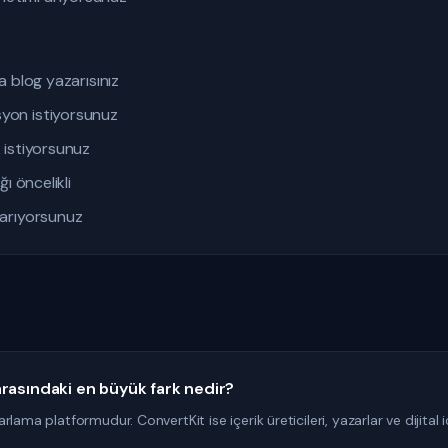
ya blog yazarısınız
syon istiyorsunuz
k istiyorsunuz
ğı öncelikli
 arıyorsunuz
rasındaki en büyük fark nedir?
ama platformudur. ConvertKit ise içerik üreticileri, yazarlar ve dijital içe