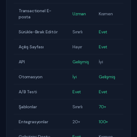
Transactionel E-
Uzman
Kısmen
posta
Sürükle-Bırak Editör
Sınırlı
Evet
Açılış Sayfası
Hayır
Evet
API
Gelişmiş
İyi
Otomasyon
İyi
Gelişmiş
A/B Testi
Evet
Evet
Şablonlar
Sınırlı
70+
Entegrasyonlar
20+
100+
Geliştirici Dostu
Evet
Kısmen