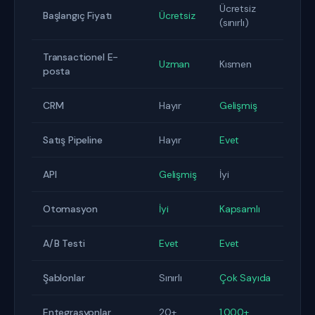
Ücretsiz
Başlangıç Fiyatı
Ücretsiz
(sınırlı)
Transactionel E-
Uzman
Kısmen
posta
CRM
Hayır
Gelişmiş
Satış Pipeline
Hayır
Evet
API
Gelişmiş
İyi
Otomasyon
İyi
Kapsamlı
A/B Testi
Evet
Evet
Şablonlar
Sınırlı
Çok Sayıda
Entegrasyonlar
20+
1.000+