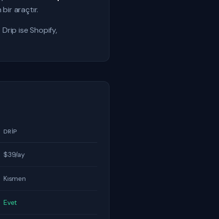
bir araçtır.
 Drip ise Shopify,
DRIP
$39/ay
Kısmen
Evet