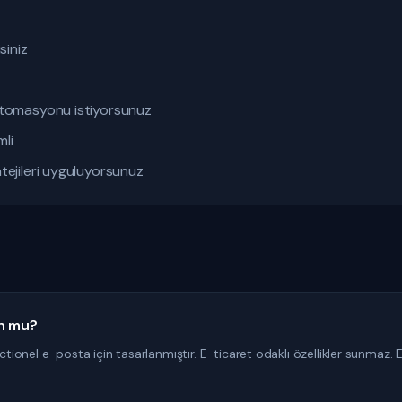
siniz
otomasyonu istiyorsunuz
mli
tejileri uyguluyorsunuz
un mu?
onel e-posta için tasarlanmıştır. E-ticaret odaklı özellikler sunmaz. 