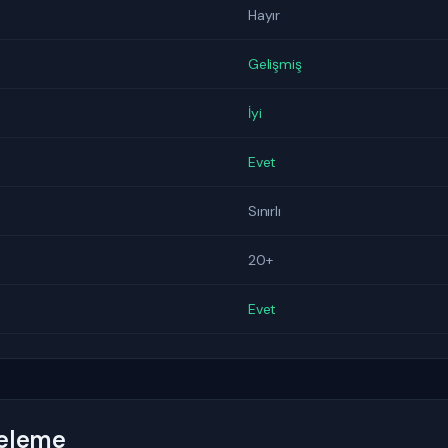
Hayır
Gelişmiş
İyi
Evet
Sınırlı
20+
Evet
celeme