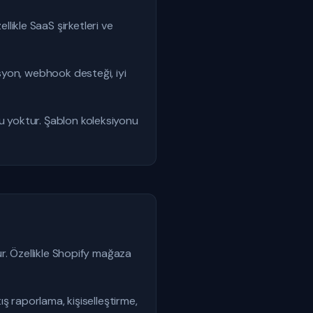
ikle SaaS şirketleri ve
syon, webhook desteği, iyi
 yoktur. Şablon koleksiyonu
r. Özellikle Shopify mağaza
ş raporlama, kişiselleştirme,