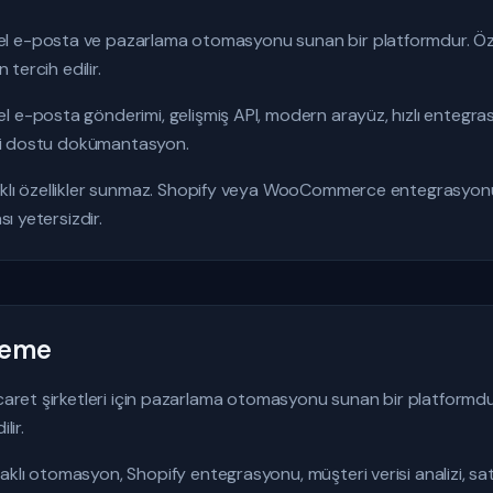
 e-posta ve pazarlama otomasyonu sunan bir platformdur. Özell
 tercih edilir.
l e-posta gönderimi, gelişmiş API, modern arayüz, hızlı entegra
rici dostu dokümantasyon.
klı özellikler sunmaz. Shopify veya WooCommerce entegrasyonu
sı yetersizdir.
eleme
icaret şirketleri için pazarlama otomasyonu sunan bir platformdu
lir.
klı otomasyon, Shopify entegrasyonu, müşteri verisi analizi, satı