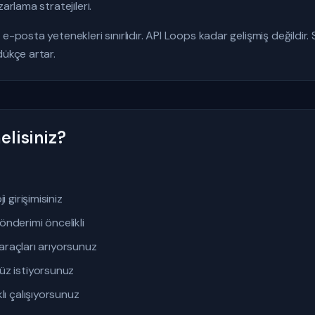
arlama stratejileri.
-posta yetenekleri sınırlıdır. API Loops kadar gelişmiş değildir. 
dükçe artar.
lisiniz?
 girişimisiniz
nderimi öncelikli
i araçları arıyorsunuz
üz istiyorsunuz
lı çalışıyorsunuz