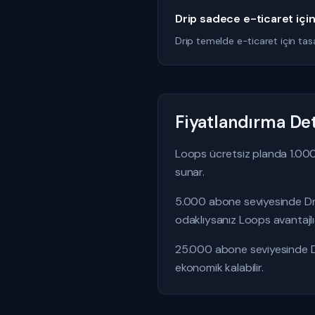
Drip sadece e-ticaret içi
Drip temelde e-ticaret için tasar
Fiyatlandırma Det
Loops ücretsiz planda 1.000 
sunar.
5.000 abone seviyesinde Dri
odaklıysanız Loops avantajlıd
25.000 abone seviyesinde Dr
ekonomik kalabilir.