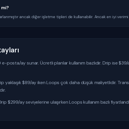
n mi?
lanmıştır ancak diğer işletme tipleri de kullanabilir. Ancak en iyi verimi e
ayları
e-posta/ay sunar. Ücretli planlar kullanım bazlıdır. Drip ise $39
p yaklaşık $89/ay iken Loops çok daha düşük maliyetlidir. Tran
ır.
ip $299/ay seviyelerine ulaşırken Loops kullanım bazlı fiyatlan