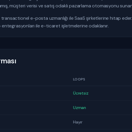
lanmış, müşteri verisi ve satış odaklı pazarlama otomasyonu sunan 
e transactionel e-posta uzmanlığı ile SaaS şirketlerine hitap eder.
grasyonları ile e-ticaret işletmelerine odaklanır.
ırması
LOOPS
Ücretsiz
Uzman
Hayır