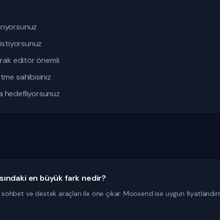
rıyorsunuz
 istiyorsunuz
ırak editör önemli
tme sahibisiniz
a hedefliyorsunuz
ındaki en büyük fark nedir?
ı sohbet ve destek araçları ile öne çıkar. Moosend ise uygun fiyatlandır