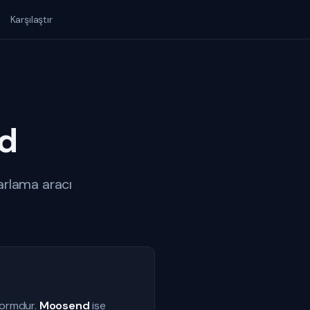
Karşılaştır
d
arlama aracı
formdur.
Moosend
ise