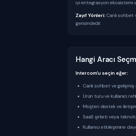
iyi entegrasyon ekosistemi ve
Zayıf Yönleri:
Canlı sohbet 
gerisindedir.
Hangi Aracı Seçme
Intercom'u seçin eğer:
Canlı sohbet ve gelişmiş 
Ürün turu ve kullanıcı reh
Müşteri destek ve iletişim
SaaS şirketi veya teknoloji
Kullanıcı etkileşimine day