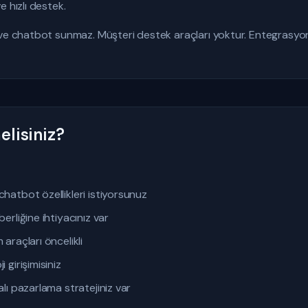
 hızlı destek.
ve chatbot sunmaz. Müşteri destek araçları yoktur. Entegrasyon
lisiniz?
chatbot özellikleri istiyorsunuz
berliğine ihtiyacınız var
 araçları öncelikli
 girişimisiniz
alı pazarlama stratejiniz var