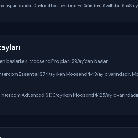
ha uygun olabilir. Canlı sohbet, chatbot ve ürün turu özellikleri SaaS u
ayları
en başlarken, Moosend Pro planı $9/ay'dan başlar.
e Intercom Essential $74/ay iken Moosend $48/ay civarındadır.
de Intercom Advanced $199/ay iken Moosend $125/ay civarındadı