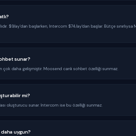
tlı?
ır. $9/ay'dan başlarken, Intercom $74/ay'dan başlar. Bütçe sınırlıysa 
 sohbet sunar?
n çok daha gelişmiştir. Moosend canlı sohbet özelliği sunmaz.
şturabilir mi?
fası oluşturucu sunar. Intercom ise bu özelliği sunmaz.
si daha uygun?