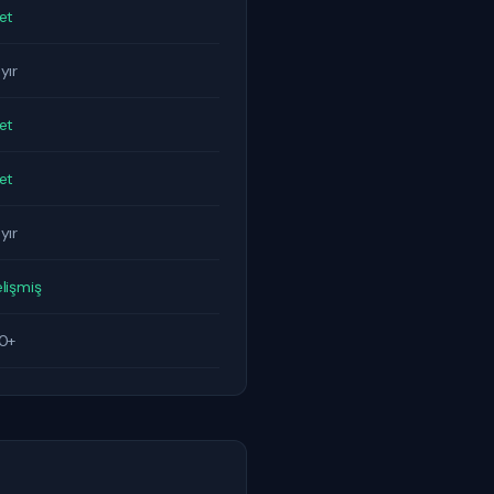
et
yır
et
et
yır
lişmiş
0+