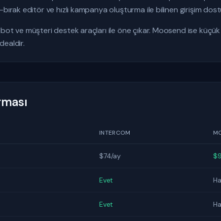
bırak editör ve hızlı kampanya oluşturma ile bilinen girişim dostu
bot ve müşteri destek araçları ile öne çıkar. Moosend ise küçük i
idealdir.
ırması
INTERCOM
M
$74/ay
$9
Evet
Ha
Evet
Ha