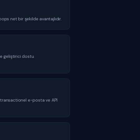
ps net bir şekilde avantajlıdır.
geliştirici dostu
, transactionel e-posta ve API