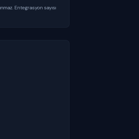
unmaz. Entegrasyon sayısı