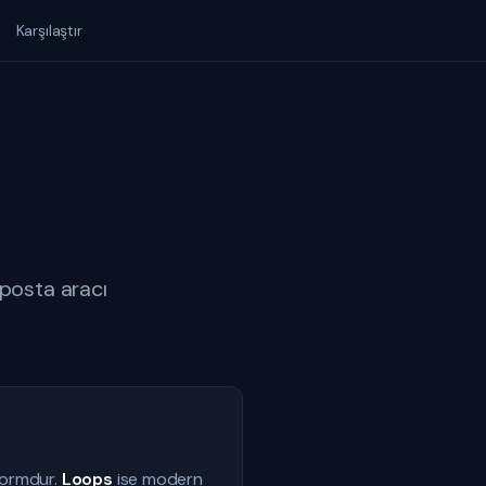
Karşılaştır
posta aracı
formdur.
Loops
ise modern