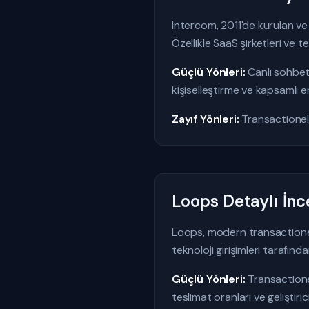
Intercom, 2011'de kurulan ve
Özellikle SaaS şirketleri ve te
Güçlü Yönleri:
Canlı sohbet
kişiselleştirme ve kapsamlı 
Zayıf Yönleri:
Transactionel 
Loops Detaylı İn
Loops, modern transactionel
teknoloji girişimleri tarafından
Güçlü Yönleri:
Transactione
teslimat oranları ve gelişti