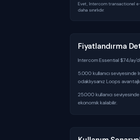
Evet, Intercom transactionel e
daha sınırlıdır.
Fiyatlandırma Det
Intercom Essential $74/ay'd
5.000 kullanıcı seviyesinde
odaklıysanız Loops avantajlıd
25.000 kullanıcı seviyesind
ekonomik kalabilir.
Kullanım Senaryol