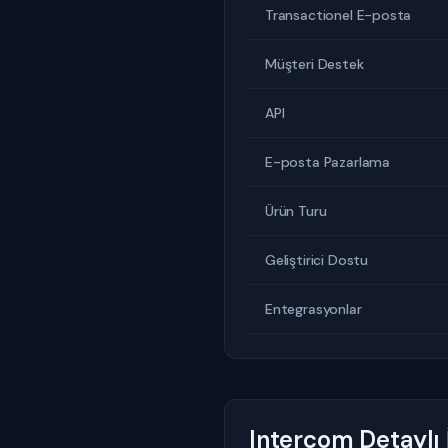
Transactionel E-posta
Müşteri Destek
API
E-posta Pazarlama
Ürün Turu
Geliştirici Dostu
Entegrasyonlar
Intercom Detaylı