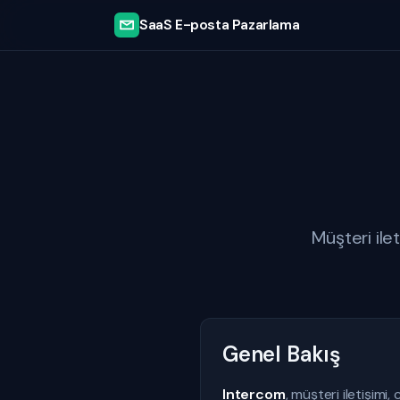
SaaS E-posta Pazarlama
Müşteri il
Genel Bakış
Intercom
, müşteri iletişim