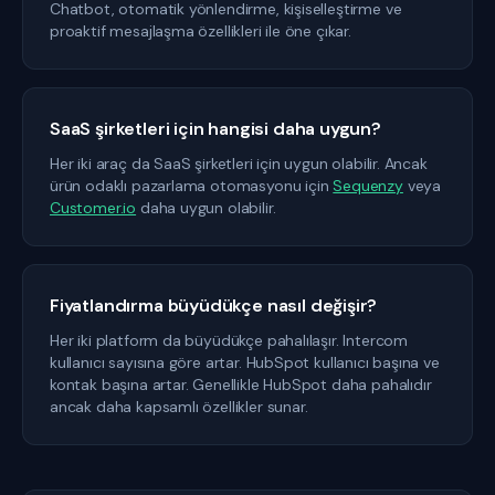
Chatbot, otomatik yönlendirme, kişiselleştirme ve
proaktif mesajlaşma özellikleri ile öne çıkar.
SaaS şirketleri için hangisi daha uygun?
Her iki araç da SaaS şirketleri için uygun olabilir. Ancak
ürün odaklı pazarlama otomasyonu için
Sequenzy
veya
Customer.io
daha uygun olabilir.
Fiyatlandırma büyüdükçe nasıl değişir?
Her iki platform da büyüdükçe pahalılaşır. Intercom
kullanıcı sayısına göre artar. HubSpot kullanıcı başına ve
kontak başına artar. Genellikle HubSpot daha pahalıdır
ancak daha kapsamlı özellikler sunar.