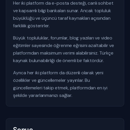
Her iki platform da e-posta desteği, canlı sohbet
ve kapsamlı bilgi bankaları sunar. Ancak topluluk
büyüklüğü ve üçüncü taraf kaynakları açısından
farklılık gösterirler.
Büyük topluluklar, forumlar, blog yazıları ve video
eğitimler sayesinde öğrenme eğrisini azaltabilir ve
platformdan maksimum verimi alabilirsiniz. Türkçe
kaynak bulunabilirliği de önemli bir faktördür.
Ayrıca her iki platform da düzenli olarak yeni
özellikler ve güncellemeler yayınlar. Bu
güncellemeleri takip etmek, platformdan en iyi
şekilde yararlanmanızı sağlar.
Sonuç