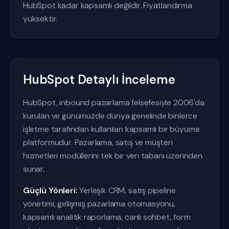
HubSpot kadar kapsamlı değildir. Fiyatlandırma
yüksektir.
HubSpot Detaylı İnceleme
HubSpot, inbound pazarlama felsefesiyle 2006'da
kurulan ve günümüzde dünya genelinde binlerce
işletme tarafından kullanılan kapsamlı bir büyüme
platformudur. Pazarlama, satış ve müşteri
hizmetleri modüllerini tek bir veri tabanı üzerinden
sunar.
Güçlü Yönleri:
Yerleşik CRM, satış pipeline
yönetimi, gelişmiş pazarlama otomasyonu,
kapsamlı analitik raporlama, canlı sohbet, form