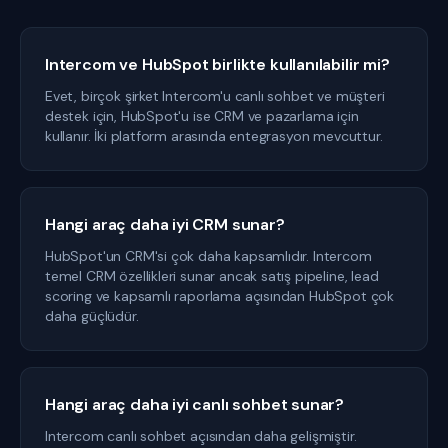
Intercom ve HubSpot birlikte kullanılabilir mi?
Evet, birçok şirket Intercom'u canlı sohbet ve müşteri
destek için, HubSpot'u ise CRM ve pazarlama için
kullanır. İki platform arasında entegrasyon mevcuttur.
Hangi araç daha iyi CRM sunar?
HubSpot'un CRM'si çok daha kapsamlıdır. Intercom
temel CRM özellikleri sunar ancak satış pipeline, lead
scoring ve kapsamlı raporlama açısından HubSpot çok
daha güçlüdür.
Hangi araç daha iyi canlı sohbet sunar?
Intercom canlı sohbet açısından daha gelişmiştir.