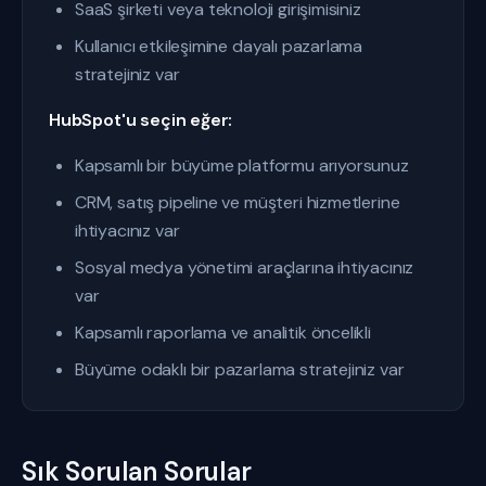
SaaS şirketi veya teknoloji girişimisiniz
Kullanıcı etkileşimine dayalı pazarlama
stratejiniz var
HubSpot'u seçin eğer:
Kapsamlı bir büyüme platformu arıyorsunuz
CRM, satış pipeline ve müşteri hizmetlerine
ihtiyacınız var
Sosyal medya yönetimi araçlarına ihtiyacınız
var
Kapsamlı raporlama ve analitik öncelikli
Büyüme odaklı bir pazarlama stratejiniz var
Sık Sorulan Sorular