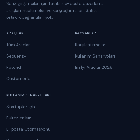
SaaS girişimcileri için tarafsız e-posta pazarlama
araçları incelemeleri ve karşılaştırmaları. Sahte
ortaklık bağlantıları yok.
ARAÇLAR
KAYNAKLAR
Tüm Araçlar
Karşılaştırmalar
Sequenzy
Kullanım Senaryoları
Resend
En İyi Araçlar 2026
Customer.io
KULLANIM SENARYOLARI
Startup'lar İçin
Bültenler İçin
E-posta Otomasyonu