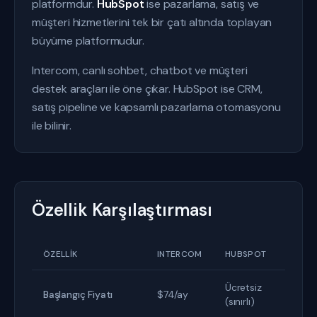
platformdur.
HubSpot
ise pazarlama, satış ve
müşteri hizmetlerini tek bir çatı altında toplayan
büyüme platformudur.
Intercom, canlı sohbet, chatbot ve müşteri
destek araçları ile öne çıkar. HubSpot ise CRM,
satış pipeline ve kapsamlı pazarlama otomasyonu
ile bilinir.
Özellik Karşılaştırması
ÖZELLIK
INTERCOM
HUBSPOT
Ücretsiz
Başlangıç Fiyatı
$74/ay
(sınırlı)