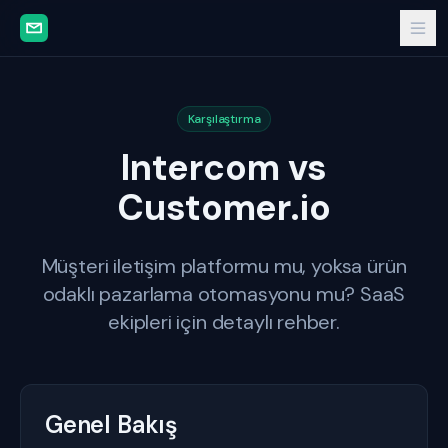
Karşılaştırma
Intercom vs
Customer.io
Müşteri iletişim platformu mu, yoksa ürün
odaklı pazarlama otomasyonu mu? SaaS
ekipleri için detaylı rehber.
Genel Bakış