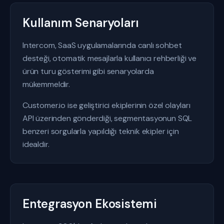
Kullanım Senaryoları
Intercom, SaaS uygulamalarında canlı sohbet
desteği, otomatik mesajlarla kullanıcı rehberliği ve
ürün turu gösterimi gibi senaryolarda
mükemmeldir.
Customer.io ise geliştirici ekiplerinin özel olayları
API üzerinden gönderdiği, segmentasyonun SQL
benzeri sorgularla yapıldığı teknik ekipler için
idealdir.
Entegrasyon Ekosistemi