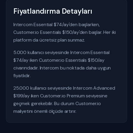
Fiyatlandırma Detayları
Intercom Essential $74/ay'den başlarken,
Customer.io Essentials $150/ay'den başlar. Her iki
platform da ücretsiz plan sunmaz.
5.000 kullanıcı seviyesinde Intercom Essential
$74/ay iken Customer.io Essentials $150/ay
civarındadır. Intercom bu noktada daha uygun
fiyatlıdır.
25.000 kullanıcı seviyesinde Intercom Advanced
$199/ay iken Customer.io Premium seviyesine
geçmek gerekebilir. Bu durum Customer.io
maliyetini önemli ölçüde artırır.