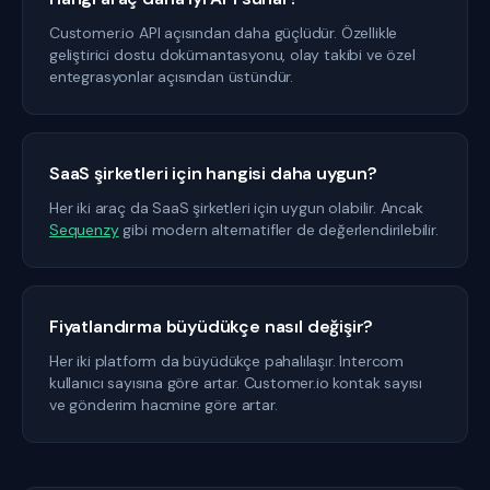
Customer.io API açısından daha güçlüdür. Özellikle
geliştirici dostu dokümantasyonu, olay takibi ve özel
entegrasyonlar açısından üstündür.
SaaS şirketleri için hangisi daha uygun?
Her iki araç da SaaS şirketleri için uygun olabilir. Ancak
Sequenzy
gibi modern alternatifler de değerlendirilebilir.
Fiyatlandırma büyüdükçe nasıl değişir?
Her iki platform da büyüdükçe pahalılaşır. Intercom
kullanıcı sayısına göre artar. Customer.io kontak sayısı
ve gönderim hacmine göre artar.