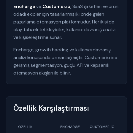
Encharge
ve
Customer.io
, SaaS şirketleri ve ürün
odaklı ekipler için tasarlanmış iki önde gelen
pazarlama otomasyon platformudur. Her ikisi de
olay tabanlı tetikleyiciler, kullanıcı davranış analizi
ve kişiselleştirme sunar.
Encharge, growth hacking ve kullanıcı davranış
analizi konusunda uzmanlaşmıştır. Customer.io ise
gelişmiş segmentasyon, güçlü API ve kapsamlı
otomasyon akışları ile bilinir.
Özellik Karşılaştırması
ÖZELLIK
ENCHARGE
CUSTOMER.IO