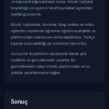
ve kapsamlı bilgi bankaları sunar. Ancak topluluk
büyüklüğü ve üçüncü taraf kaynakları açısından
farklılık gösterirler.
Büyük topluluklar, forumlar, blog yazıları ve video
eğitimler sayesinde öğrenme eğrisini azaltabilir ve
platformdan maksimum verimi alabilirsiniz. Türkçe
kaynak bulunabilirliği de önemli bir faktördür.
Ayrıca her iki platform da düzenli olarak yeni
özellikler ve güncellemeler yayınlar. Bu
güncellemeleri takip etmek, platformdan en iyi
şekilde yararlanmanızı sağlar.
Sonuç