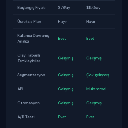
Başlangıç Fiyatı
$79/ay
$150/ay
Ücretsiz Plan
Hayır
Hayır
Kullanıcı Davranış
Evet
Evet
Analizi
Olay Tabanlı
Gelişmiş
Gelişmiş
Tetikleyiciler
Segmentasyon
Gelişmiş
Çok gelişmiş
API
Gelişmiş
Mükemmel
Otomasyon
Gelişmiş
Gelişmiş
A/B Testi
Evet
Evet