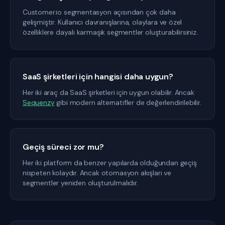
Customer.io segmentasyon açısından çok daha
gelişmiştir. Kullanıcı davranışlarına, olaylara ve özel
özelliklere dayalı karmaşık segmentler oluşturabilirsiniz.
SaaS şirketleri için hangisi daha uygun?
Her iki araç da SaaS şirketleri için uygun olabilir. Ancak
Sequenzy
gibi modern alternatifler de değerlendirilebilir.
Geçiş süreci zor mu?
Her iki platform da benzer yapılarda olduğundan geçiş
nispeten kolaydır. Ancak otomasyon akışları ve
segmentler yeniden oluşturulmalıdır.