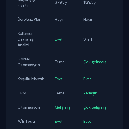
$79/ay
$29/ay
Fiyatı
Ücretsiz Plan
Hayır
Hayır
Kullanıcı
Davranış
Evet
Sınırlı
Analizi
Görsel
Temel
Çok gelişmiş
Otomasyon
Koşullu Mantık
Evet
Evet
CRM
Temel
Yerleşik
Otomasyon
Gelişmiş
Çok gelişmiş
A/B Testi
Evet
Evet