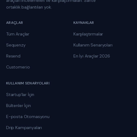
araçları incelemeleri ve karşılaştırmaları. Sahte
ortaklık bağlantıları yok.
ARAÇLAR
KAYNAKLAR
Tüm Araçlar
Karşılaştırmalar
Sequenzy
Kullanım Senaryoları
Resend
En İyi Araçlar 2026
Customer.io
KULLANIM SENARYOLARI
Startup'lar İçin
Bültenler İçin
E-posta Otomasyonu
Drip Kampanyaları