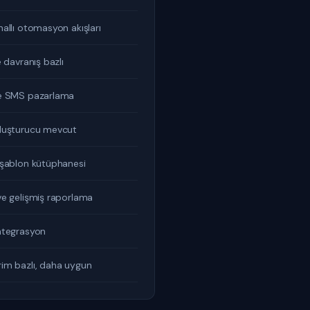
allı otomasyon akışları
e davranış bazlı
e SMS pazarlama
luşturucu mevcut
 şablon kütüphanesi
e gelişmiş raporlama
ntegrasyon
im bazlı, daha uygun