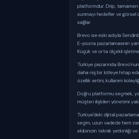
platformdur. Drip, tamamen e
sunmayı hedefler ve görsel ot
sağlar.
Brevo ise eski adıyla Sendin
E-posta pazarlamasının yan
Küçük ve orta ölçekli işletm
Türkiye pazarında Brevo'nun u
daha niş bir kitleye hitap ed
özellik setini, kullanım kolayl
Doğru platformu seçmek, yalnız
müşteri ilişkileri yönetimi y
Türkiye'deki dijital pazarlam
seçim, uzun vadede hem zaman
ekibinizin teknik yetkinliği 