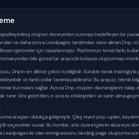
eleme
kişiselleştirilmiş müşteri deneyimleri sunmayı hedefleyen bir p
urulan ve daha sonra Leadpages tarafından satın alınan Drip, özel
yen işletmeler için tasarlanmıştır. Platformun temel farkı, kulla
tomasyonları bile görsel bir arayüzle kolayca oluşturmayı mümkü
u, Drip'in en dikkat çekici özelliğidir. Sürükle-bırak mantığıyl
 ekleyebilir ve farklı yollar tanımlayabilirsiniz. Bu arayüz, teknik bil
yonlar kurmasını sağlar. Ayrıca Drip, müşteri davranışlarını takip e
tanır. Site gezintileri, e-posta etkileşimleri ve satın alma geçmişi
.
rma araçları oldukça gelişmiştir. Çıkış niyeti pop-upları, kaydırm
şitli seçenekler sunar. Bu formlar, site ziyaretçilerini aboneye d
ıca Leadpages ile olan entegrasyonu, landing page oluşturma süreç