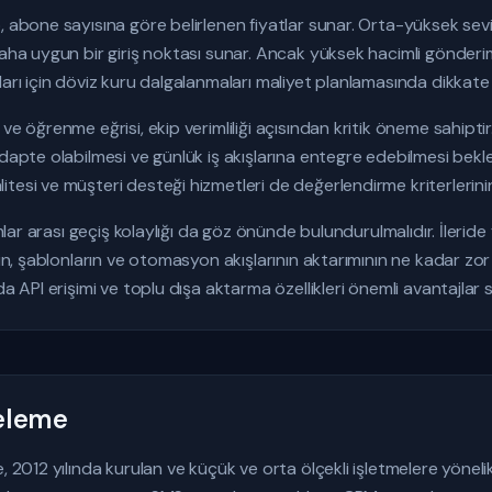
, abone sayısına göre belirlenen fiyatlar sunar. Orta-yüksek sev
aha uygun bir giriş noktası sunar. Ancak yüksek hacimli gönderiml
arı için döviz kuru dalgalanmaları maliyet planlamasında dikkate a
ve öğrenme eğrisi, ekip verimliliği açısından kritik öneme sahiptir.
adapte olabilmesi ve günlük iş akışlarına entegre edebilmesi bekl
tesi ve müşteri desteği hizmetleri de değerlendirme kriterlerinin
rmlar arası geçiş kolaylığı da göz önünde bulundurulmalıdır. İlerid
enin, şablonların ve otomasyon akışlarının aktarımının ne kadar z
da API erişimi ve toplu dışa aktarma özellikleri önemli avantajlar 
celeme
, 2012 yılında kurulan ve küçük ve orta ölçekli işletmelere yönel