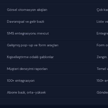
Görsel otomasyon akışları
Çok kan
Davranışsal ve gelir bazlı
Liste v
SMS entegrasyonu mevcut
Entegr
Gelişmiş pop-up ve form araçları
Form o
Kişiselleştirme odaklı şablonlar
Zengin
Müşteri deneyimi raporları
Temel v
100+ entegrasyon
150+ e
Abone bazlı, orta-yüksek
Gönder