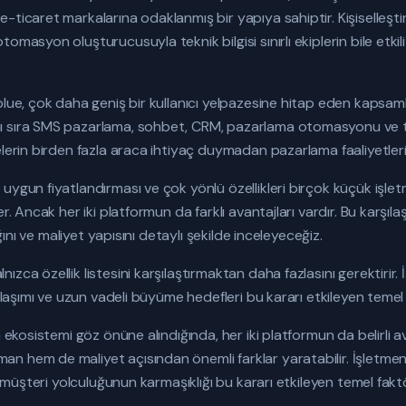
-ticaret markalarına odaklanmış bir yapıya sahiptir. Kişiselleşti
omasyon oluşturucusuyla teknik bilgisi sınırlı ekiplerin bile etk
blue, çok daha geniş bir kullanıcı yelpazesine hitap eden kapsa
ı sıra SMS pazarlama, sohbet, CRM, pazarlama otomasyonu ve te
elerin birden fazla araca ihtiyaç duymadan pazarlama faaliyetleri
ygun fiyatlandırması ve çok yönlü özellikleri birçok küçük işletm
er. Ancak her iki platformun da farklı avantajları vardır. Bu karşıl
ığını ve maliyet yapısını detaylı şekilde inceleyeceğiz.
ca özellik listesini karşılaştırmaktan daha fazlasını gerektirir. İ
aklaşımı ve uzun vadeli büyüme hedefleri bu kararı etkileyen temel 
a ekosistemi göz önüne alındığında, her iki platformun da belirli a
 hem de maliyet açısından önemli farklar yaratabilir. İşletmeni
ve müşteri yolculuğunun karmaşıklığı bu kararı etkileyen temel faktö