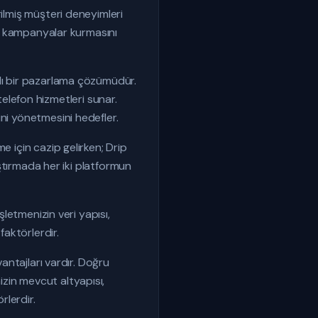
rilmiş müşteri deneyimleri
ili kampanyalar kurmasını
mlı bir pazarlama çözümüdür.
lefon hizmetleri sunar.
ni yönetmesini hedefler.
e için cazip gelirken; Drip
aştırmada her iki platformun
şletmenizin veri yapısı,
faktörlerdir.
vantajları vardır. Doğru
zin mevcut altyapısı,
rlerdir.