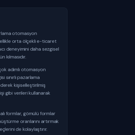
azarlama otomasyon
likle orta ölçekli e-ticaret
nıcı deneyimini daha sezgisel
n kılmasıdır.
a çok adımlı otomasyon
gisi sınırlı pazarlama
derek kişiselleştirilmiş
 gibi verileri kullanarak
alı formlar, gömülü formlar
önüştürme oranlarını artırmak
lerini de kolaylaştırır.