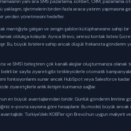
rlamasının yanı sıra SMS pazarlama, sohbet, CRM, pazarlama o
lü yaklaşım, işletmelerin birden fazla araca yatırım yapmasına 
 bir yerden yönetmesini hedefler.
ak mantığıyla çalışan ve zengin şablon kütüphanesine sahip bir 
mak oldukça kolaydır. Ayrıca Brevo, sınırsız kontak listesi (ücre
lışır. Bu, büyük listelere sahip ancak düşük frekansta gönderim ya
ta ve SMS'i birleştiren çok kanallı akışlar oluşturmanıza olanak
elirli bir sayfa ziyareti gibi tetikleyicilerle otomatik kampanyal
mi fonksiyonlarını sunar ancak HubSpot veya Salesforce kadar ge
zde ziyaretçilerle anlık iletişim kurmanızı sağlar.
nun en büyük avantajlarından biridir. Günlük gönderim limitine gö
iğiniz e-posta sayısına göre hesaplanır. Bu model, büyük ancak dü
avantajlıdır. Türkiye'deki KOBİ'ler için Brevo'nun uygun maliyeti ve