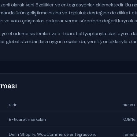
üzenli olarak yeni özellikler ve entegrasyonlar eklemektedir. B
 zamanda ürün geliştirme hızına ve topluluk desteğine de dikkat e
arı ve vaka çalışmaları da karar verme sürecinde değerli kaynakla
, yerel ödeme sistemleri ve e-ticaret altyapılarıyla olan uyum da
dar global standartlara uygun olsalar da, yerel iş ortaklarıyla ol
ırması
DRIP
BREVO
E-ticaret markaları
KOBİ'le
Derin Shopify, WooCommerce entegrasyonu
Temel 