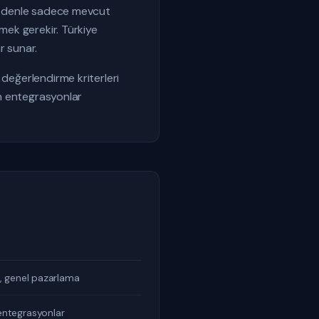
u nedenle sadece mevcut
tmek gerekir. Türkiye
r sunar.
 değerlendirme kriterleri
an entegrasyonlar
r, genel pazarlama
entegrasyonlar