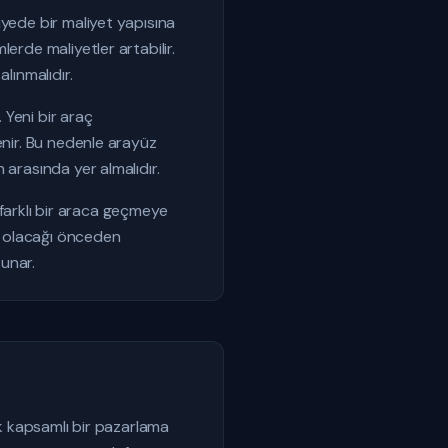
iyede bir maliyet yapısına
erde maliyetler artabilir.
lınmalıdır.
 Yeni bir araç
enir. Bu nedenle arayüz
 arasında yer almalıdır.
e farklı bir araca geçmeye
or olacağı önceden
sunar.
ik kapsamlı bir pazarlama