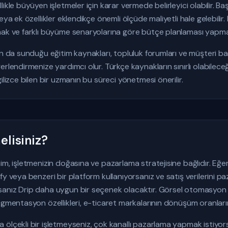
ikle büyüyen işletmeler için karar vermede belirleyici olabilir. 
eya ek özellikler eklendikçe önemli ölçüde maliyetli hale gelebilir
mak ve farklı büyüme senaryolarına göre bütçe planlaması yapmak
un da sunduğu eğitim kaynakları, topluluk forumları ve müşteri baş
erlendirmenize yardımcı olur. Türkçe kaynakların sınırlı olabilec
ilizce bilen bir uzmanın bu süreci yönetmesi önerilir.
lisiniz?
m, işletmenizin doğasına ve pazarlama stratejisine bağlıdır. Eğer 
y veya benzeri bir platform kullanıyorsanız ve satış verilerini pa
anız Drip daha uygun bir seçenek olacaktır. Görsel otomasyon 
egmentasyon özellikleri, e-ticaret markalarının dönüşüm oranların
ölçekli bir işletmeyseniz, çok kanallı pazarlama yapmak istiyor