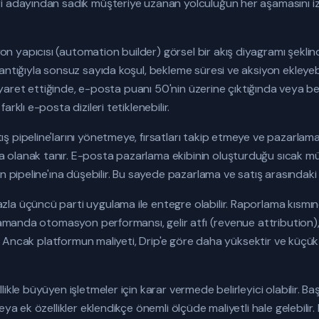
i adayından sadık müşteriye uzanan yolculuğun her aşamasını i
yapıcısı (automation builder) görsel bir akış diyagramı şeklinde
ntığıyla sonsuz sayıda koşul, bekleme süresi ve aksiyon ekleyebil
 ziyaret ettiğinde, e-posta puanı 50'nin üzerine çıktığında veya be
rklı e-posta dizileri tetiklenebilir.
ş pipeline'larını yönetmeye, fırsatları takip etmeye ve pazarla
olanak tanır. E-posta pazarlama ekibinin oluşturduğu sıcak müşt
n pipeline'ına düşebilir. Bu sayede pazarlama ve satış arasındaki
la üçüncü parti uygulama ile entegre olabilir. Raporlama kısmı
 zamanda otomasyon performansı, gelir atfı (revenue attribution)
ur. Ancak platformun maliyeti, Drip'e göre daha yüksektir ve küçük
ikle büyüyen işletmeler için karar vermede belirleyici olabilir. 
eya ek özellikler eklendikçe önemli ölçüde maliyetli hale gelebilir