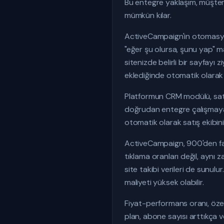
Bu entegre yaklaşım, müşter
mümkün kılar.
ActiveCampaign'in otomasyon 
"eğer şu olursa, şunu yap" ma
sitenizde belirli bir sayfayı
eklediğinde otomatik olarak fa
Platformun CRM modülü, satı
doğrudan entegre çalışmaya 
otomatik olarak satış ekibini
ActiveCampaign, 900'den faz
tıklama oranları değil, aynı
site takibi verileri de sunul
maliyeti yüksek olabilir.
Fiyat-performans oranı, özell
plan, abone sayısı arttıkça v