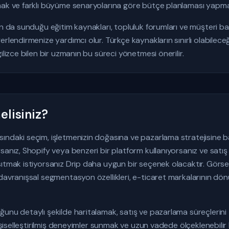
mak ve farklı büyüme senaryolarına göre bütçe planlaması yapmak
un da sunduğu eğitim kaynakları, topluluk forumları ve müşteri baş
erlendirmenize yardımcı olur. Türkçe kaynakların sınırlı olabilec
ilizce bilen bir uzmanın bu süreci yönetmesi önerilir.
lisiniz?
ndaki seçim, işletmenizin doğasına ve pazarlama stratejisine bağl
sanız, Shopify veya benzeri bir platform kullanıyorsanız ve satış 
sıtmak istiyorsanız Drip daha uygun bir seçenek olacaktır. Gör
davranışsal segmentasyon özellikleri, e-ticaret markalarının dön
ğunu detaylı şekilde haritalamak, satış ve pazarlama süreçleri
kişiselleştirilmiş deneyimler sunmak ve uzun vadede ölçeklenebilir