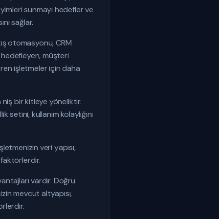
eyimleri sunmayı hedefler ve
ını sağlar.
atış otomasyonu, CRM
i hedefleyen, müşteri
en işletmeler için daha
ş bir kitleye yöneliktir.
k setini, kullanım kolaylığını
şletmenizin veri yapısı,
faktörlerdir.
vantajları vardır. Doğru
zin mevcut altyapısı,
rlerdir.