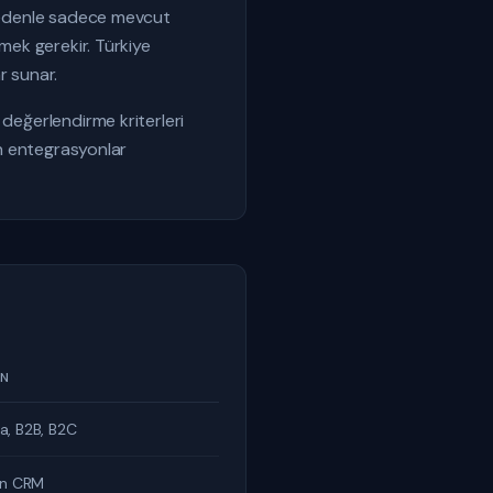
u nedenle sadece mevcut
tmek gerekir. Türkiye
r sunar.
 değerlendirme kriterleri
an entegrasyonlar
GN
a, B2B, B2C
in CRM