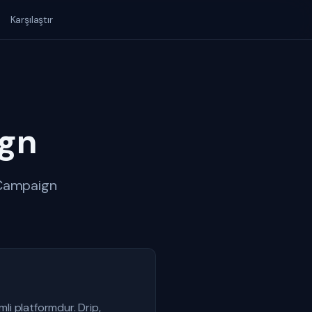
Karşılaştır
ign
veCampaign
li platformdur. Drip,