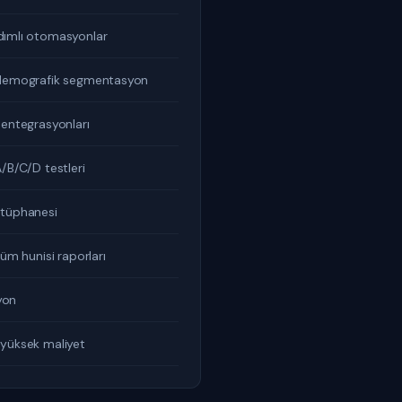
dımlı otomasyonlar
 demografik segmentasyon
 entegrasyonları
/B/C/D testleri
ütüphanesi
şüm hunisi raporları
yon
 yüksek maliyet