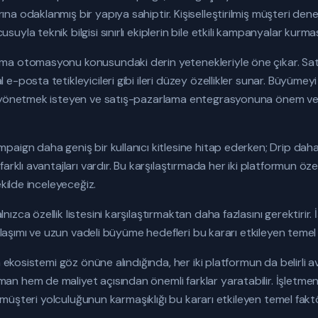
a odaklanmış bir yapıya sahiptir. Kişiselleştirilmiş müşteri den
yla teknik bilgisi sınırlı ekiplerin bile etkili kampanyalar kurmas
ma otomasyonu konusundaki derin yetenekleriyle öne çıkar. S
-posta tetikleyicileri gibi ileri düzey özellikler sunar. Büyümey
 yönetmek isteyen ve satış-pazarlama entegrasyonuna önem ver
ign daha geniş bir kullanıcı kitlesine hitap ederken; Drip daha ni
rklı avantajları vardır. Bu karşılaştırmada her iki platformun özelli
ekilde inceleyeceğiz.
ca özellik listesini karşılaştırmaktan daha fazlasını gerektirir. İ
aklaşımı ve uzun vadeli büyüme hedefleri bu kararı etkileyen temel 
a ekosistemi göz önüne alındığında, her iki platformun da belirli a
 hem de maliyet açısından önemli farklar yaratabilir. İşletmeni
ve müşteri yolculuğunun karmaşıklığı bu kararı etkileyen temel faktö