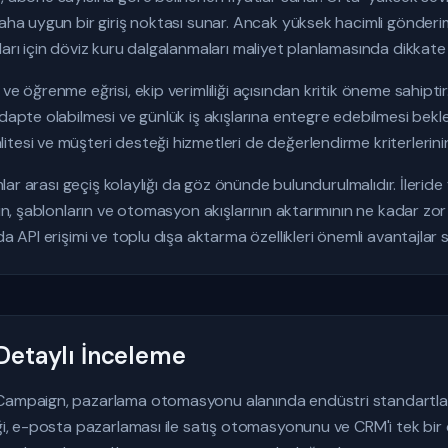
aha uygun bir giriş noktası sunar. Ancak yüksek hacimli gönderiml
arı için döviz kuru dalgalanmaları maliyet planlamasında dikkate a
ve öğrenme eğrisi, ekip verimliliği açısından kritik öneme sahiptir.
adapte olabilmesi ve günlük iş akışlarına entegre edebilmesi bekl
tesi ve müşteri desteği hizmetleri de değerlendirme kriterlerinin
rmlar arası geçiş kolaylığı da göz önünde bulundurulmalıdır. İlerid
enin, şablonların ve otomasyon akışlarının aktarımının ne kadar z
da API erişimi ve toplu dışa aktarma özellikleri önemli avantajlar 
etaylı İnceleme
Campaign, pazarlama otomasyonu alanında endüstri standartların
ği, e-posta pazarlaması ile satış otomasyonunu ve CRM'i tek bir ça