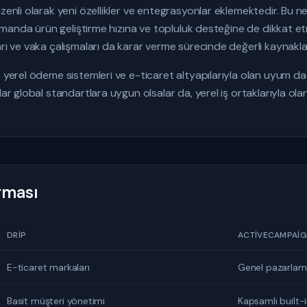
üzenli olarak yeni özellikler ve entegrasyonlar eklemektedir. B
 zamanda ürün geliştirme hızına ve topluluk desteğine de dikkat e
arı ve vaka çalışmaları da karar verme sürecinde değerli kaynakla
, yerel ödeme sistemleri ve e-ticaret altyapılarıyla olan uyum da
dar global standartlara uygun olsalar da, yerel iş ortaklarıyla ol
ırması
DRIP
ACTIVECAMPAI
E-ticaret markaları
Genel pazarlam
Basit müşteri yönetimi
Kapsamlı built-