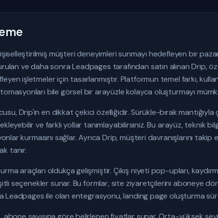
eleme
kişiselleştirilmiş müşteri deneyimleri sunmayı hedefleyen bir p
urulan ve daha sonra Leadpages tarafından satın alınan Drip, özel
yen işletmeler için tasarlanmıştır. Platformun temel farkı, kulla
tomasyonları bile görsel bir arayüzle kolayca oluşturmayı mümkü
u, Drip'in en dikkat çekici özelliğidir. Sürükle-bırak mantığıyl
 ekleyebilir ve farklı yollar tanımlayabilirsiniz. Bu arayüz, teknik bil
yonlar kurmasını sağlar. Ayrıca Drip, müşteri davranışlarını takip e
k tanır.
rma araçları oldukça gelişmiştir. Çıkış niyeti pop-upları, kaydırm
şitli seçenekler sunar. Bu formlar, site ziyaretçilerini aboneye d
ıca Leadpages ile olan entegrasyonu, landing page oluşturma süreç
, abone sayısına göre belirlenen fiyatlar sunar. Orta-yüksek sev