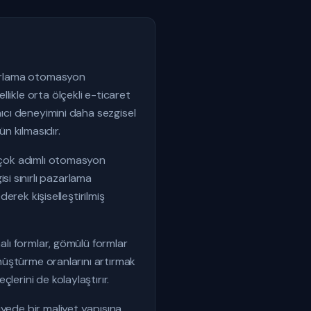
azarlama otomasyon
likle orta ölçekli e-ticaret
nıcı deneyimini daha sezgisel
n kılmasıdır.
a çok adımlı otomasyon
gisi sınırlı pazarlama
derek kişiselleştirilmiş
alı formlar, gömülü formlar
önüştürme oranlarını artırmak
lerini de kolaylaştırır.
iyede bir maliyet yapısına