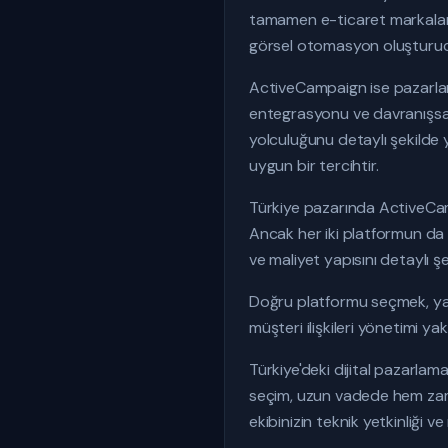
tamamen e-ticaret markaların
görsel otomasyon oluşturucusu
ActiveCampaign ise pazarla
entegrasyonu ve davranışsal e
yolculuğunu detaylı şekilde
uygun bir tercihtir.
Türkiye pazarında ActiveCampa
Ancak her iki platformun da fa
ve maliyet yapısını detaylı ş
Doğru platformu seçmek, yalnız
müşteri ilişkileri yönetimi y
Türkiye'deki dijital pazarlam
seçim, uzun vadede hem zaman
ekibinizin teknik yetkinliği 